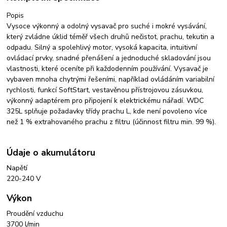
Popis
Vysoce výkonný a odolný vysavač pro suché i mokré vysávání,
který zvládne úklid téměř všech druhů nečistot, prachu, tekutin a
odpadu. Silný a spolehlivý motor, vysoká kapacita, intuitivní
ovládací prvky, snadné přenášení a jednoduché skladování jsou
vlastnosti, které oceníte při každodenním používání. Vysavač je
vybaven mnoha chytrými řešeními, například ovládáním variabilní
rychlosti, funkcí SoftStart, vestavěnou přístrojovou zásuvkou,
výkonný adaptérem pro připojení k elektrickému nářadí. WDC
325L splňuje požadavky třídy prachu L, kde není povoleno více
než 1 % extrahovaného prachu z filtru (účinnost filtru min. 99 %).
Údaje o akumulátoru
Napětí
220-240 V
Výkon
Proudění vzduchu
3700 l/min