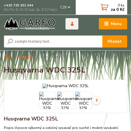
0
ks
+420 725 301 044
CZK
za
0 Kč
(Po-Pá, 8-16:30 hod. So, 9-12 hod.)
Menu
Hledat
Úvod
Vysavače
Husqvarna WDC 325L
Husqvarna WDC 325L
Husqvarna WDC 325L
Popis Vysoce výkonný a odolný vysavač pro suché i mokré vysávání,