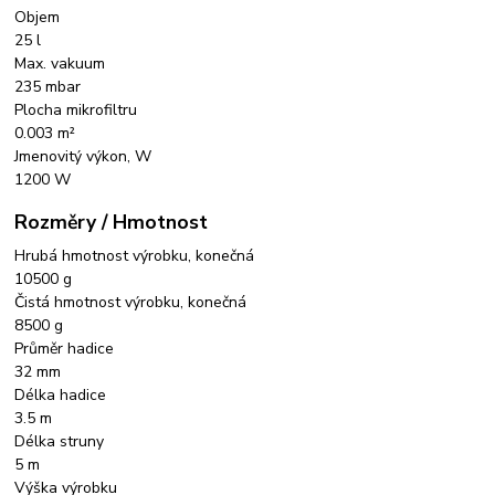
Objem
25 l
Max. vakuum
235 mbar
Plocha mikrofiltru
0.003 m²
Jmenovitý výkon, W
1200 W
Rozměry / Hmotnost
Hrubá hmotnost výrobku, konečná
10500 g
Čistá hmotnost výrobku, konečná
8500 g
Průměr hadice
32 mm
Délka hadice
3.5 m
Délka struny
5 m
Výška výrobku