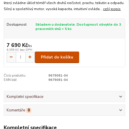
který zvládne úklid téměř všech druhů nečistot, prachu, tekutin a odpadu.
Silný a spolehlivý motor, vysoká kapacita, intuitivní ovláda...
celý popis
Dostupnost
Skladem u dodavatele. Dostupnost obvykle do 3
pracovních dnů > 5 ks
7 690 Kč
/
ks
6 355 Kč
bez DPH
Přidat do košíku
Číslo produktu:
9679081-04
EAN kód:
9679081-04
Kompletní specifikace
Komentáře
0
Kompletní specifikace