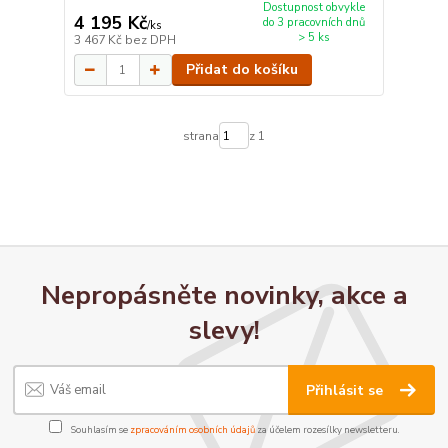
Dostupnost obvykle
4 195 Kč
do 3 pracovních dnů
/
ks
> 5 ks
3 467 Kč
bez DPH
Přidat do košíku
strana
z 1
Nepropásněte novinky, akce a
slevy!
Přihlásit se
Souhlasím se
zpracováním osobních údajů
za účelem rozesílky newsletteru.