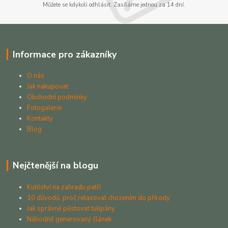
Můžete se kdykoli odhlásit. Zasíláme jednou za 14 dní.
Informace pro zákazníky
O nás
Jak nakupovat
Obchodní podmínky
Fotogalerie
Kontakty
Blog
Nejčtenější na blogu
Kutilství na zahradu patří
10 důvodů, proč relaxovat chozením do přírody
Jak správně pěstovat tulipány
Náhodně generovaný článek