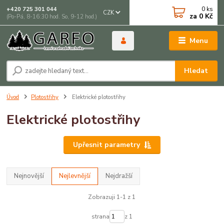
0
ks
+420 725 301 044
CZK
za
0 Kč
(Po-Pá, 8-16:30 hod. So, 9-12 hod.)
Menu
Hledat
Úvod
Plotostřihy
Elektrické plotostřihy
Elektrické plotostřihy
Upřesnit parametry
Nejnovější
Nejlevnější
Nejdražší
Zobrazuji 1-1 z 1
strana
z 1