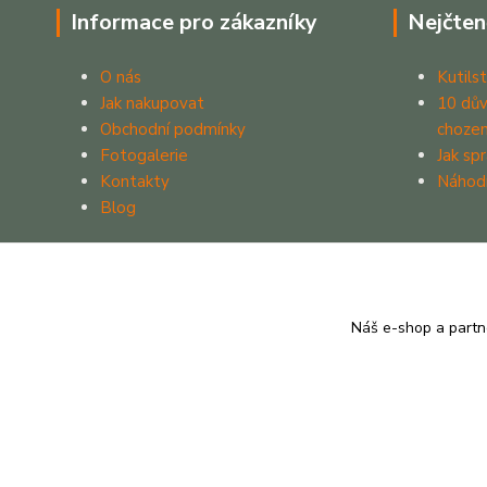
Informace pro zákazníky
Nejčten
O nás
Kutilst
Jak nakupovat
10 dův
Obchodní podmínky
chozen
Fotogalerie
Jak sp
Kontakty
Náhod
Blog
Náš e-shop a partn