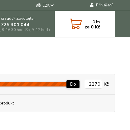
Přihlášení
CZK
 si rady? Zavolejte.
0
ks
 725 301 044
za
0 Kč
, 8-16:30 hod. So, 9-12 hod.)
Do
Kč
produkt