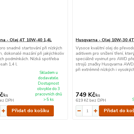
na - Olej 4T 10W-40 1,4L
Husqvarna - Olej 10W-30 4
pro snadné startování při nízkých
Vysoce kvalitní olej do převod
h, dokonalé mazání při jakýchkoliv
aditivem pro snížení tření, který
ch podmínkách. Nízká spotřeba
speciálně vyvinut pro AWD př
sah 1,4 l.
strojů značky Husqvarna AWD. 
při extrémně nízkých i vysokýc
Skladem u
dodavatele.
Dostupnost
obvykle do 3
č
749 Kč
pracovních dnů
/
ks
/
ks
> 5 ks
ez DPH
619 Kč
bez DPH
Přidat do košíku
Přidat do ko