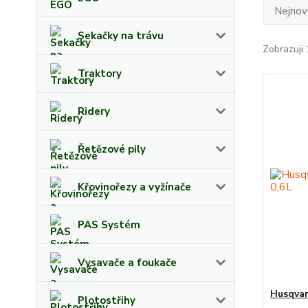
Nejnově
Sekačky na trávu
Zobrazuji 
Traktory
Ridery
Řetězové pily
Křovinořezy a vyžínače
PAS Systém
Vysavače a foukače
Husqvar
Plotostřihy