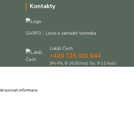
Kontakty
GARFO - Lesní a zahradní technika
Lukáš Čech
+420 725 301 044
(Po-Pá, 8-16:30 hod. So, 9-12 hod.)
info@garfo.cz
obrazovat informace