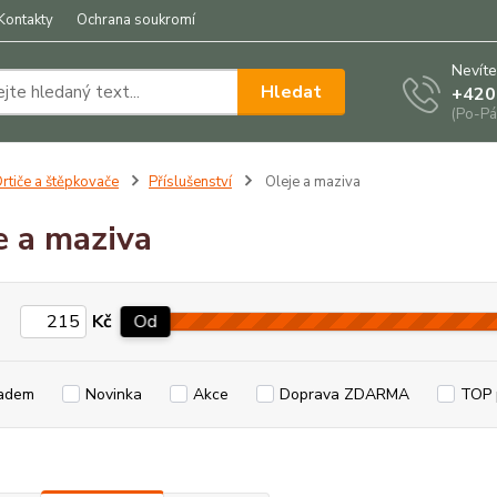
Kontakty
Ochrana soukromí
Nevíte
Hledat
+420
(Po-Pá
rtiče a štěpkovače
Příslušenství
Oleje a maziva
e a maziva
Kč
Od
adem
Novinka
Akce
Doprava ZDARMA
TOP 