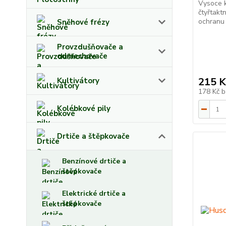
Vysoce k
čtyřtakt
ochranu
Sněhové frézy
Provzdušňovače a
odmechovače
215 K
Kultivátory
178 Kč
b
Kolébkové pily
Drtiče a štěpkovače
Benzínové drtiče a
štěpkovače
Elektrické drtiče a
štěpkovače