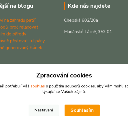
ější na blogu
Kde nás najdete
ví na zahradu patří
Chebská 602/20a
odů, proč relaxovat
Mariánské Lázně, 353 01
ím do přírody
rávně pěstovat tulipány
ně generovaný článek
Zpracování cookies
eři potřebují Váš
souhlas
s použitím souborů cookies, aby Vám mohli z
týkající se Vašich zájmů.
Souhlasím
Nastavení