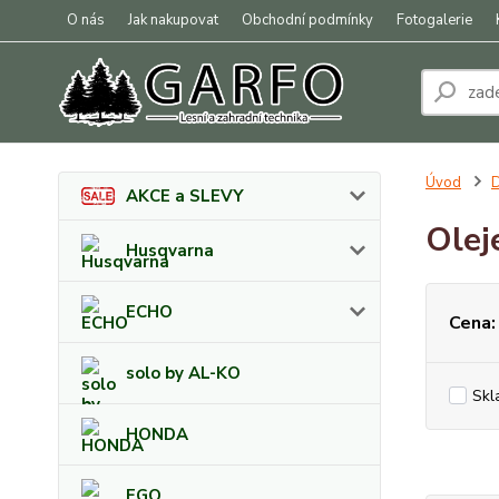
O nás
Jak nakupovat
Obchodní podmínky
Fotogalerie
Úvod
D
AKCE a SLEVY
Olej
Husqvarna
ECHO
Cena:
solo by AL-KO
Skl
HONDA
EGO