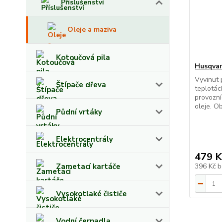
Příslušenství
Oleje a maziva
Kotoučová pila
Husqvar
Vyvinut 
Štípače dřeva
teplotác
provozní
oleje. Ob
Půdní vrtáky
Elektrocentrály
479 K
Zametací kartáče
396 Kč
b
Vysokotlaké čističe
Vodní čerpadla