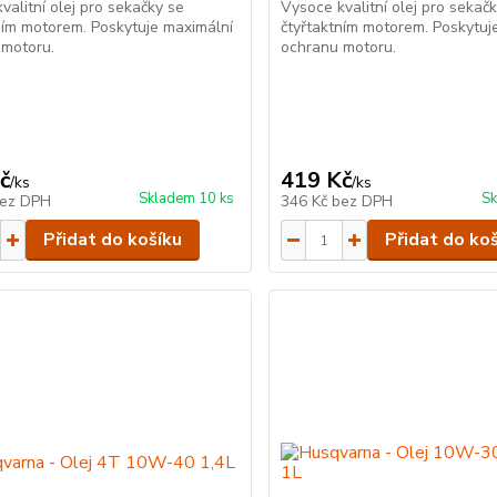
valitní olej pro sekačky se
Vysoce kvalitní olej pro sekač
ním motorem. Poskytuje maximální
čtyřtaktním motorem. Poskytuj
 motoru.
ochranu motoru.
č
419 Kč
/
ks
/
ks
Skladem 10 ks
Sk
ez DPH
346 Kč
bez DPH
Přidat do košíku
Přidat do ko