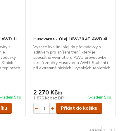
T AWD 1L
Husqvarna - Olej 10W-30 4T AWD 4L
ovky s
Vysoce kvalitní olej do převodovky s
 je
aditivem pro snížení tření, který je
evodovky
speciálně vyvinut pro AWD převodovky
Stabilní i
strojů značky Husqvarna AWD. Stabilní i
h teplotách.
při extrémně nízkých i vysokých teplotách.
2 270 Kč
/
ks
Skladem 5 ks
Skladem 5 ks
1 876 Kč
bez DPH
šíku
Přidat do košíku
strana
z 1