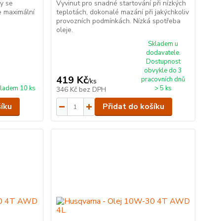
ky se
Vyvinut pro snadné startování při nízkých
e maximální
teplotách, dokonalé mazání při jakýchkoliv
provozních podmínkách. Nízká spotřeba
oleje.
Skladem u
dodavatele.
Dostupnost
obvykle do 3
419 Kč
pracovních dnů
/
ks
ladem 10 ks
> 5 ks
346 Kč
bez DPH
šíku
Přidat do košíku