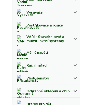
Vysavače
Postřikovače a rosiče
VARI - Stavebnicové a
multifunkční systémy
Měnič napětí
Ruční nářadí
Příslušenství
Ochranné oblečení a obuv
Hračky pro děti