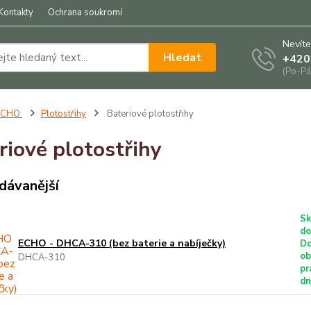
Kontakty
Ochrana soukromí
Nevíte
Hledat
+420
(Po-Pá
ECHO
Plotostřihy
Bateriové plotostřihy
riové plotostřihy
dávanější
Sk
do
ECHO - DHCA-310 (bez baterie a nabíječky)
Do
ob
DHCA-310
pr
dn