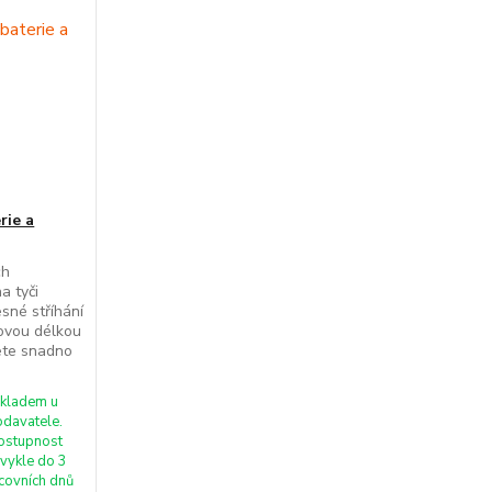
rie a
ch
a tyči
sné stříhání
kovou délkou
ete snadno
kladem u
odavatele.
ostupnost
vykle do 3
covních dnů