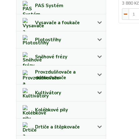
3 880 K
PAS Systém
Vysavače a foukače
Plotostřihy
Sněhové frézy
Provzdušňovače a
odmechovače
Kultivátory
Kolébkové pily
Drtiče a štěpkovače