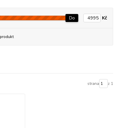
Do
Kč
produkt
strana
z 1