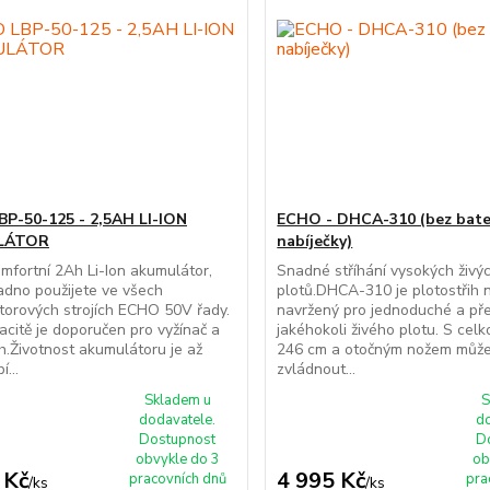
P-50-125 - 2,5AH LI-ION
ECHO - DHCA-310 (bez bate
LÁTOR
nabíječky)
mfortní 2Ah Li-Ion akumulátor,
Snadné stříhání vysokých živý
adno použijete ve všech
plotů.DHCA-310 je plotostřih n
orových strojích ECHO 50V řady.
navržený pro jednoduché a pře
acitě je doporučen pro vyžínač a
jakéhokoli živého plotu. S cel
ih.Životnost akumulátoru je až
246 cm a otočným nožem můž
...
zvládnout...
Skladem u
S
dodavatele.
d
Dostupnost
D
obvykle do 3
ob
 Kč
4 995 Kč
pracovních dnů
pra
/
ks
/
ks