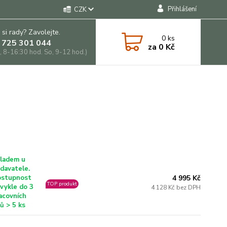
Přihlášení
CZK
 si rady? Zavolejte.
0
ks
 725 301 044
za
0 Kč
, 8-16:30 hod. So, 9-12 hod.)
ladem u
davatele.
4 995 Kč
stupnost
TOP produkt
vykle do 3
4 128 Kč bez DPH
acovních
ů > 5 ks