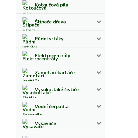
Kotoučová pila
Štípače dřeva
Půdní vrtáky
Elektrocentrály
Zametací kartáče
Vysokotlaké čističe
Vodní čerpadla
Vysavače