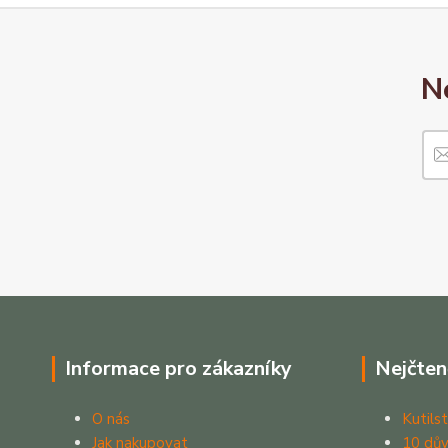
N
Informace pro zákazníky
Nejčten
O nás
Kutilst
Jak nakupovat
10 dův