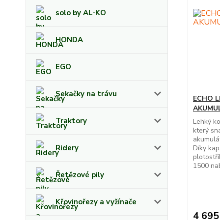
solo by AL-KO
HONDA
EGO
Sekačky na trávu
ECHO LB
AKUMU
Traktory
Lehký ko
který sn
akumulát
Ridery
Díky kap
plotostř
1500 nabí
Řetězové pily
Křovinořezy a vyžínače
4 695