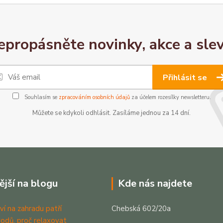
epropásněte novinky, akce a slev
Přihlásit se
Souhlasím se
zpracováním osobních údajů
za účelem rozesílky newsletteru.
Můžete se kdykoli odhlásit. Zasíláme jednou za 14 dní.
ější na blogu
Kde nás najdete
ví na zahradu patří
Chebská 602/20a
odů, proč relaxovat