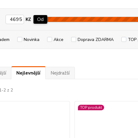
Kč
Od
adem
Novinka
Akce
Doprava ZDARMA
TOP 
jší
Nejlevnější
Nejdražší
1-2 z 2
TOP produkt