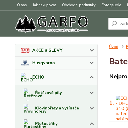
O nás
Jak nakupovat
Obchodní podmínky
Fotogalerie
Úvod
AKCE a SLEVY
Bate
Husqvarna
Nejpro
ECHO
Řetězové pily
1.
Křovinořezy a vyžínače
Plotostřihy