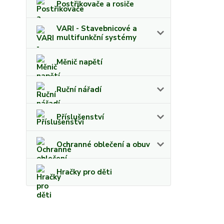
Postřikovače a rosiče
VARI - Stavebnicové a
multifunkční systémy
Měnič napětí
Ruční nářadí
Příslušenství
Ochranné oblečení a obuv
Hračky pro děti