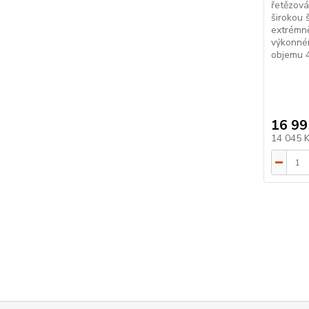
řetězová
širokou 
extrémn
výkonné
objemu 4
16 99
14 045 