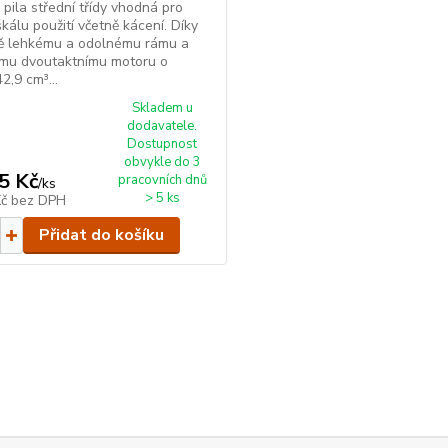
 pila střední třídy vhodná pro
škálu použití včetně kácení. Díky
ě lehkému a odolnému rámu a
mu dvoutaktnímu motoru o
2,9 cm³...
Skladem u
dodavatele.
Dostupnost
obvykle do 3
5 Kč
pracovních dnů
/
ks
> 5 ks
Kč
bez DPH
Přidat do košíku