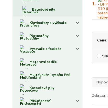
1.
Bateriové pily
Křovinořezy a vyžínače
Plotostřihy
Cena:
Vysavače a foukače
Skl
Motorové rosiče
Multifunkční systém PAS
Nejnově
Kotoučové pily
Zobrazuji 
Příslušenství