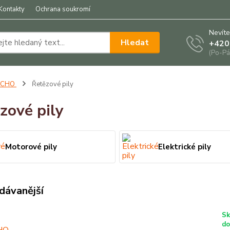
Kontakty
Ochrana soukromí
Nevíte
Hledat
+420
(Po-Pá
ECHO
Řetězové pily
zové pily
Motorové pily
Elektrické pily
dávanější
Sk
do