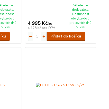
kladem u
Skladem u
odavatele.
dodavatele.
ostupnost
Dostupnost
vykle do 3
obvykle do 3
4 995 Kč
covních dnů
pracovních dnů
/
ks
> 5 ks
> 5 ks
4 128 Kč
bez DPH
šíku
Přidat do košíku