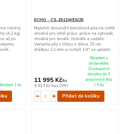
ECHO - CS-2511WES/25
ný nástroj.
Nejlehčí obouruční benzínová pila na světě
hy (4,2 kg)
vhodná pro lehčí práce, práce na zahradě,
ce až po
vhodná pro tesaře, řezbáře a sadaře.
o objemu
Varianta pily s lištou o délce 25 cm,
ořil...
drážkou 1,1 mm a roztečí 1/4" se uplatní...
Skladem u
dodavatele.
Dostupnost
obvykle do 3
11 995 Kč
pracovních dnů
/
ks
Skladem 1 ks
> 5 ks
9 913 Kč
bez DPH
šíku
Přidat do košíku