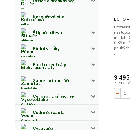
Drtiče a štěpkovače
Kotoučová pila
ECHO -
Profesion
nástupce
Štípače dřeva
modelu 
0,86 na 
pouhých 
Půdní vrtáky
...
Elektrocentrály
9 495
Zametací kartáče
7 847 K
Vysokotlaké čističe
Vodní čerpadla
Vysavače