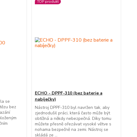
TOP produkt
ECHO - DPPF-310 (bez baterie a
nabíječky)
ila se
tězu bez
Nástroj DPPF-310 byl navržen tak, aby
mazání
zjednodušil práci, která často může být
 uloženým
obtížná a někdy nebezpečná. Díky tomu
čním
můžete přesně ořezávat vysoké větve s
nohama bezpečně na zemi. Nástroj se
skládá ze ...