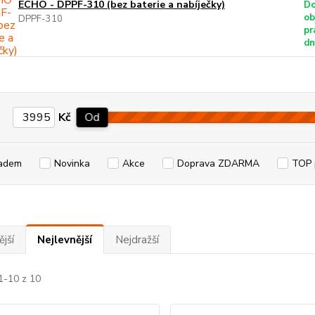
ECHO - DPPF-310 (bez baterie a nabíječky)
Do
ob
DPPF-310
pr
dn
Kč
Od
adem
Novinka
Akce
Doprava ZDARMA
TOP 
jší
Nejlevnější
Nejdražší
1-10 z 10