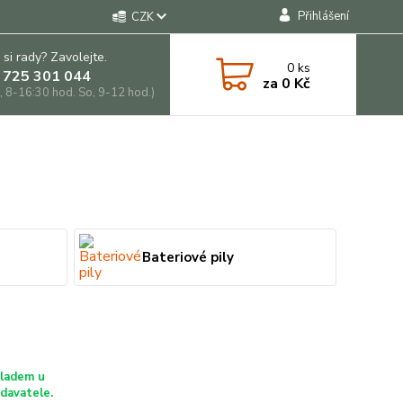
Přihlášení
CZK
 si rady? Zavolejte.
0
ks
 725 301 044
za
0 Kč
, 8-16:30 hod. So, 9-12 hod.)
Bateriové pily
ladem u
davatele.