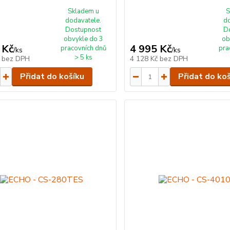
Skladem u
S
dodavatele.
d
Dostupnost
D
obvykle do 3
ob
 Kč
4 995 Kč
pracovních dnů
pra
/
ks
/
ks
> 5 ks
č
bez DPH
4 128 Kč
bez DPH
Přidat do košíku
Přidat do ko