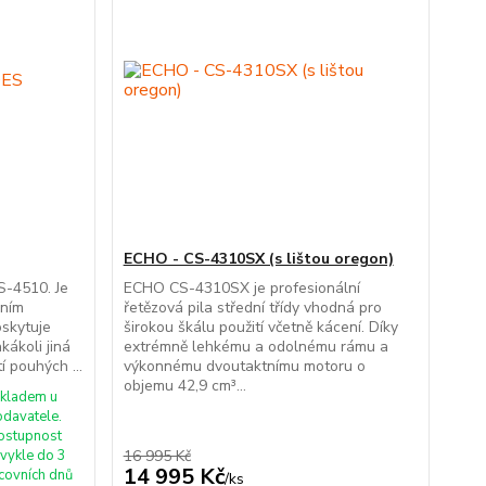
ECHO - CS-4310SX (s lištou oregon)
S-4510. Je
ECHO CS-4310SX je profesionální
lním
řetězová pila střední třídy vhodná pro
oskytuje
širokou škálu použití včetně kácení. Díky
kákoli jiná
extrémně lehkému a odolnému rámu a
í pouhých ...
výkonnému dvoutaktnímu motoru o
objemu 42,9 cm³...
kladem u
odavatele.
ostupnost
vykle do 3
16 995 Kč
14 995 Kč
covních dnů
/
ks