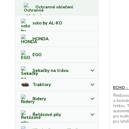
Ochranné oblečení
solo by AL-KO
HONDA
EGO
Sekačky na trávu
Traktory
ECHO -
Řetězová
Ridery
a bezná
řetězu. 
automat
Řetězové pily
pro kutil
pro lehčí