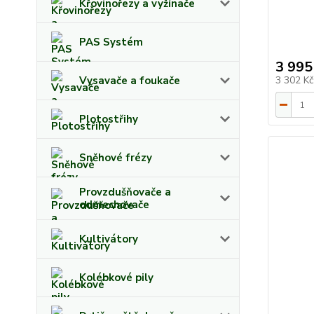
Křovinořezy a vyžínače
PAS Systém
3 995
Vysavače a foukače
3 302 K
Plotostřihy
Sněhové frézy
Provzdušňovače a
odmechovače
Kultivátory
Kolébkové pily