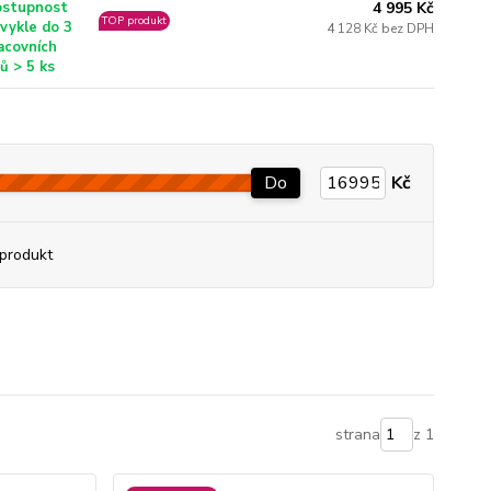
4 995 Kč
stupnost
TOP produkt
vykle do 3
4 128 Kč bez DPH
acovních
ů > 5 ks
Do
Kč
produkt
strana
z 1