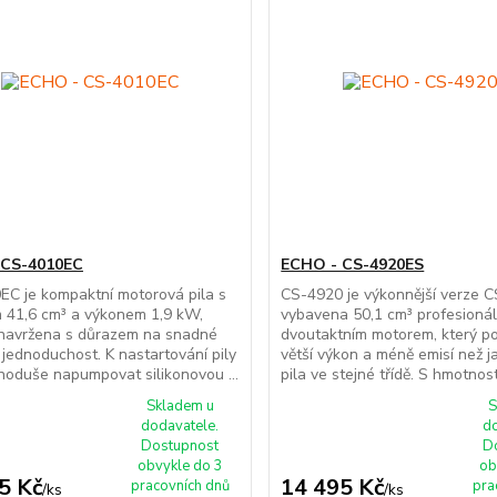
 CS-4010EC
ECHO - CS-4920ES
C je kompaktní motorová pila s
CS-4920 je výkonnější verze C
 41,6 cm³ a výkonem 1,9 kW,
vybavena 50,1 cm³ profesioná
 navržena s důrazem na snadné
dvoutaktním motorem, který p
a jednoduchost. K nastartování pily
větší výkon a méně emisí než ja
dnoduše napumpovat silikonovou ...
pila ve stejné třídě. S hmotnost
Skladem u
S
dodavatele.
d
Dostupnost
D
obvykle do 3
ob
5 Kč
14 495 Kč
pracovních dnů
pra
/
ks
/
ks