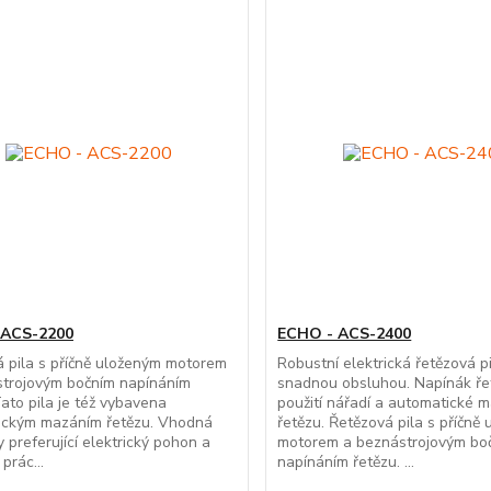
 ACS-2200
ECHO - ACS-2400
 pila s příčně uloženým motorem
Robustní elektrická řetězová p
strojovým bočním napínáním
snadnou obsluhou. Napínák ře
Tato pila je též vybavena
použití nářadí a automatické 
ickým mazáním řetězu. Vhodná
řetězu. Řetězová pila s příčně
y preferující elektrický pohon a
motorem a beznástrojovým bo
 prác...
napínáním řetězu. ...