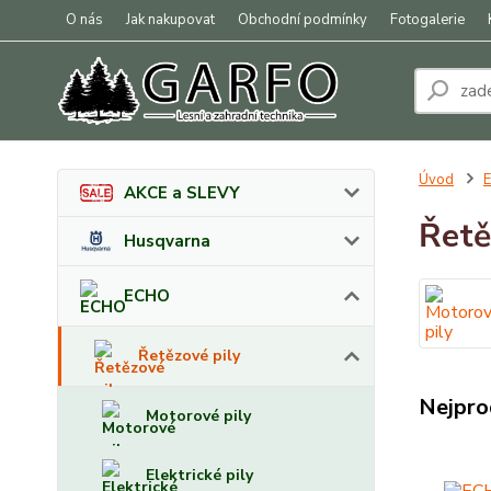
O nás
Jak nakupovat
Obchodní podmínky
Fotogalerie
Úvod
AKCE a SLEVY
Řetě
Husqvarna
ECHO
Řetězové pily
Nejpro
Motorové pily
Elektrické pily