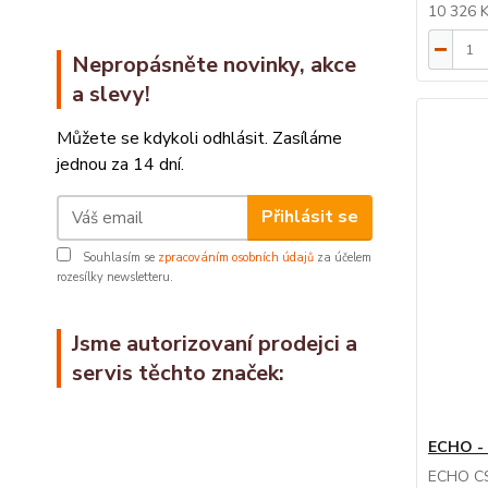
10 326 
Nepropásněte novinky, akce
a slevy!
Můžete se kdykoli odhlásit. Zasíláme
jednou za 14 dní.
Přihlásit se
Souhlasím se
zpracováním osobních údajů
za účelem
rozesílky newsletteru.
Jsme autorizovaní prodejci a
servis těchto značek:
ECHO -
ECHO CS