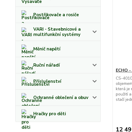
Postřikovače a rosiče
VARI - Stavebnicové a
multifunkční systémy
Měnič napětí
Ruční nářadí
ECHO -
CS-4010E
Příslušenství
objemem
která je
použití 
Ochranné oblečení a obuv
stačí je
Hračky pro děti
12 49