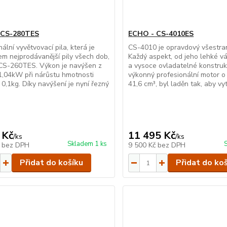
 CS-280TES
ECHO - CS-4010ES
ální vyvětvovací pila, která je
CS-4010 je opravdový všestran
m nejprodávanější pily všech dob,
Každý aspekt, od jeho lehké vá
CS-260TES. Výkon je navýšen z
a vysoce ovladatelné konstruk
1,04kW při nárůstu hmotnosti
výkonný profesionální motor 
0,1kg. Díky navýšení je nyní řezný
41,6 cm³, byl laděn tak, aby vytv
 Kč
11 495 Kč
/
ks
/
ks
Skladem 1 ks
č
bez DPH
9 500 Kč
bez DPH
Přidat do košíku
Přidat do ko