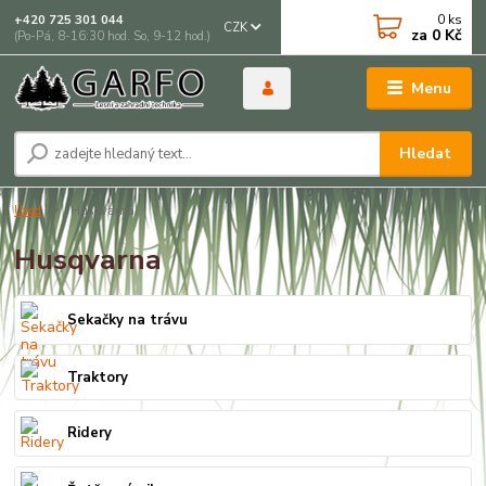
0
ks
+420 725 301 044
CZK
za
0 Kč
(Po-Pá, 8-16:30 hod. So, 9-12 hod.)
Menu
Hledat
Úvod
Husqvarna
Husqvarna
Sekačky na trávu
Traktory
Ridery