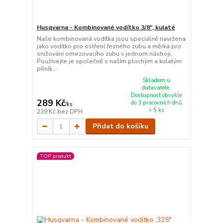
Husqvarna - Kombinované vodítko 3/8", kulaté
Naše kombinovaná vodítka jsou speciálně navržena
jako vodítko pro ostření řezného zubu a měrka pro
snižování omezovacího zubu v jednom nástroji.
Používejte je společně s naším plochým a kulatým
pilník...
Skladem u
dodavatele.
Dostupnost obvykle
289 Kč
do 3 pracovních dnů
/
ks
> 5 ks
239 Kč
bez DPH
Přidat do košíku
TOP produkt