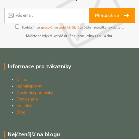
Přihlásit se
Souhlasím se
zpracováním osobních údajů
za účelem rozesílky newsletteru.
Můžete se kdykoli odhlásit. Zasíláme jednou za 14 dní.
Informace pro zákazníky
O nás
Jak nakupovat
Obchodní podmínky
Fotogalerie
Kontakty
Blog
Nejčtenější na blogu