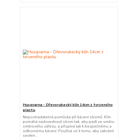
Husqvarna - Dřevorubecký klín 14cm z tvrzeného
plastu
Nepostradatelná pomůcka při kácení stromů. Klín
pomáhá nadzvednout strom tak, aby padl ve směru
směrového zářezu, a přispívá tak k bezpečnému a
odbornému kácení. Používá se k tomu, aby zabránil
sevřen...