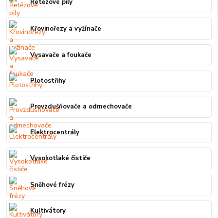
Řetězové pily
Křovinořezy a vyžínače
Vysavače a foukače
Plotostřihy
Provzdušňovače a odmechovače
Elektrocentrály
Vysokotlaké čističe
Sněhové frézy
Kultivátory