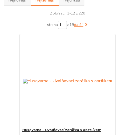
Nejnovější
Nejlevnější
Nejdražší
Zobrazuji 1-12 z 220
strana
z 19
další
Husqvarna - Uvolňovací zarážka s obrtlíkem