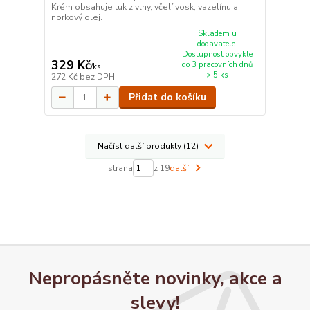
Krém obsahuje tuk z vlny, včelí vosk, vazelínu a
norkový olej.
Skladem u
dodavatele.
Dostupnost obvykle
329 Kč
do 3 pracovních dnů
/
ks
> 5 ks
272 Kč
bez DPH
Přidat do košíku
Načíst další produkty (12)
strana
z 19
další
Nepropásněte novinky, akce a
slevy!