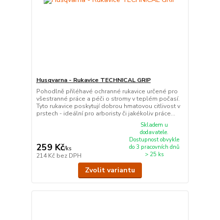
Husqvarna - Rukavice TECHNICAL GRIP
Pohodlně přiléhavé ochranné rukavice určené pro
všestranné práce a péči o stromy v teplém počasí.
Tyto rukavice poskytují dobrou hmatovou citlivost v
prstech - ideální pro arboristy či jakékoliv práce...
Skladem u
dodavatele.
Dostupnost obvykle
259 Kč
do 3 pracovních dnů
/
ks
> 25 ks
214 Kč
bez DPH
Zvolit variantu