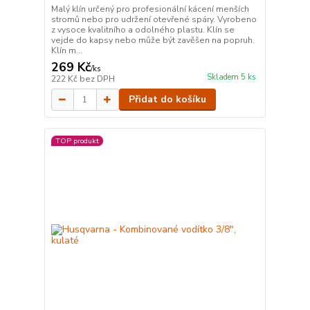
Malý klín určený pro profesionální kácení menších
stromů nebo pro udržení otevřené spáry. Vyrobeno
z vysoce kvalitního a odolného plastu. Klín se
vejde do kapsy nebo může být zavěšen na popruh.
Klín m...
269 Kč
/
ks
Skladem 5 ks
222 Kč
bez DPH
Přidat do košíku
TOP produkt