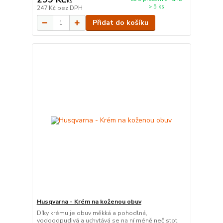
/
ks
> 5 ks
247 Kč
bez DPH
Přidat do košíku
Husqvarna - Krém na koženou obuv
Díky krému je obuv měkká a pohodlná,
vodoodpudivá a uchytává se na ní méně nečistot.