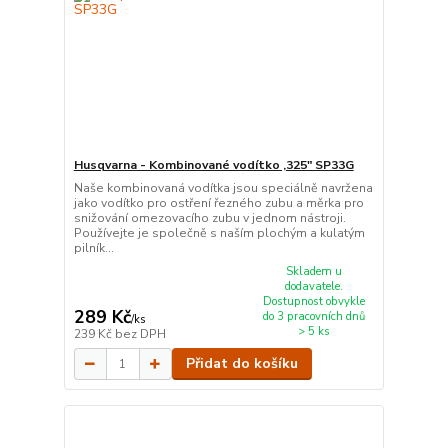
Husqvarna - Kombinované vodítko ,325" SP33G
Naše kombinovaná vodítka jsou speciálně navržena
jako vodítko pro ostření řezného zubu a měrka pro
snižování omezovacího zubu v jednom nástroji.
Používejte je společně s naším plochým a kulatým
pilník...
Skladem u
dodavatele.
Dostupnost obvykle
289 Kč
do 3 pracovních dnů
/
ks
> 5 ks
239 Kč
bez DPH
Přidat do košíku