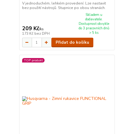
V jednoduchém, lehkém provedení. Lze nastavit
bez použití nástrojů. Stupnice po obou stranách.
Skladem u
dodavatele.
Dostupnost obvykle
209 Kč
do 3 pracovních dnů
/
ks
> 5 ks
173 Kč
bez DPH
Přidat do košíku
TOP produkt