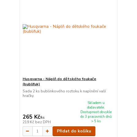
Husqvarna - Náplň do dětského foukače
(bublifuk)
Sada 2 ks bublinkového roztoku k naplnění vaší
hračky.
Skladem u
dodavatele.
Dostupnost obvykle
265 Kč
do 3 pracovních dnů
/
ks
> 5 ks
219 Kč
bez DPH
Přidat do košíku