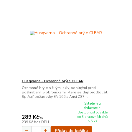
Husqvarna - Ochranné brýle CLEAR
Ochranné brýle s čirými skly, odolnými proti
poškrábání. S obroučkami, které se dají prodloužit.
Splňují požadavky EN 166 a Ansi Z87 +.
Skladem u
dodavatele.
Dostupnost obvykle
289 Kč
do 3 pracovních dnů
/
ks
> 5 ks
239 Kč
bez DPH
Přidat do košíku