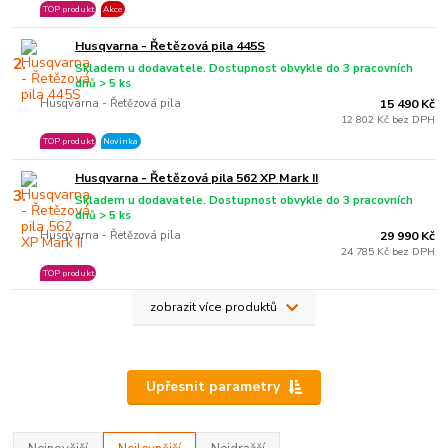
TOP produkt
Akce
Husqvarna - Řetězová pila 445S
2.
Skladem u dodavatele. Dostupnost obvykle do 3 pracovních
dnů > 5 ks
Husqvarna - Řetězová pila
15 490 Kč
12 802 Kč bez DPH
TOP produkt
Novinka
Husqvarna - Řetězová pila 562 XP Mark II
3.
Skladem u dodavatele. Dostupnost obvykle do 3 pracovních
dnů > 5 ks
Husqvarna - Řetězová pila
29 990 Kč
24 785 Kč bez DPH
TOP produkt
zobrazit více produktů
Upřesnit parametry