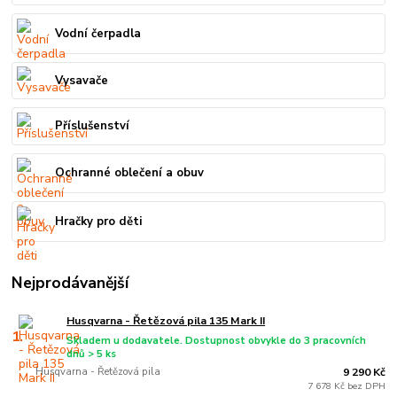
Vodní čerpadla
Vysavače
Příslušenství
Ochranné oblečení a obuv
Hračky pro děti
Nejprodávanější
Husqvarna - Řetězová pila 135 Mark II
1.
Skladem u dodavatele. Dostupnost obvykle do 3 pracovních
dnů > 5 ks
Husqvarna - Řetězová pila
9 290 Kč
7 678 Kč bez DPH