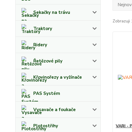
Nejnově
Sekačky na trávu
Zobrazuji 
Traktory
Ridery
Řetězové pily
Křovinořezy a vyžínače
PAS Systém
Vysavače a foukače
Plotostřihy
VARI - 