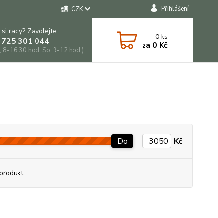
Přihlášení
CZK
 si rady? Zavolejte.
0
ks
 725 301 044
za
0 Kč
, 8-16:30 hod. So, 9-12 hod.)
Do
Kč
produkt