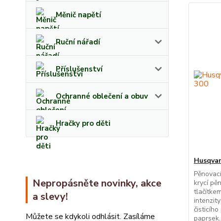
Měnič napětí
Ruční nářadí
Příslušenství
Ochranné oblečení a obuv
Hračky pro děti
Husqvar
Pěnovací
Nepropásněte novinky, akce
krycí pě
tlačítke
a slevy!
intenzit
čisticíh
Můžete se kdykoli odhlásit. Zasíláme
paprsek..