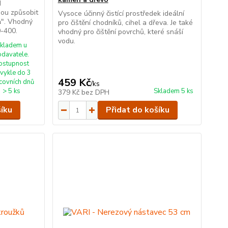
d
hou způsobit
Vysoce účinný čistící prostředek ideální
¾". Vhodný
pro čištění chodníků, cihel a dřeva. Je také
0-400.
vhodný pro čištění povrchů, které snáší
vodu.
kladem u
odavatele.
ostupnost
vykle do 3
459 Kč
covních dnů
/
ks
> 5 ks
Skladem 5 ks
379 Kč
bez DPH
šíku
Přidat do košíku