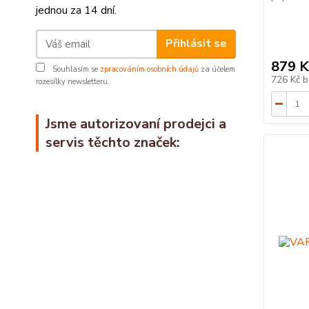
jednou za 14 dní.
Přihlásit se
879 K
Souhlasím se
zpracováním osobních údajů
za účelem
726 Kč
b
rozesílky newsletteru.
Jsme autorizovaní prodejci a
servis těchto značek: