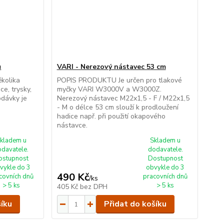
ů
VARI - Nerezový nástavec 53 cm
ěkolika
POPIS PRODUKTU Je určen pro tlakové
e, trysky,
myčky VARI W3000V a W3000Z.
odávky je
Nerezový nástavec M22x1,5 - F / M22x1,5
- M o délce 53 cm slouží k prodloužení
hadice např. při použití okapového
nástavce.
kladem u
Skladem u
odavatele.
dodavatele.
ostupnost
Dostupnost
vykle do 3
obvykle do 3
490 Kč
covních dnů
pracovních dnů
/
ks
> 5 ks
> 5 ks
405 Kč
bez DPH
šíku
Přidat do košíku