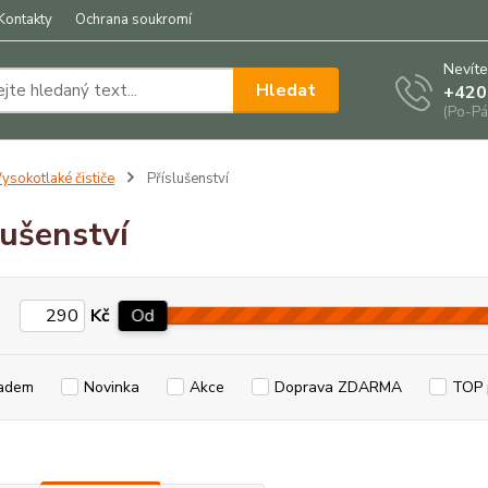
Kontakty
Ochrana soukromí
Nevíte
Hledat
+420
(Po-Pá
ysokotlaké čističe
Příslušenství
lušenství
Kč
Od
adem
Novinka
Akce
Doprava ZDARMA
TOP 