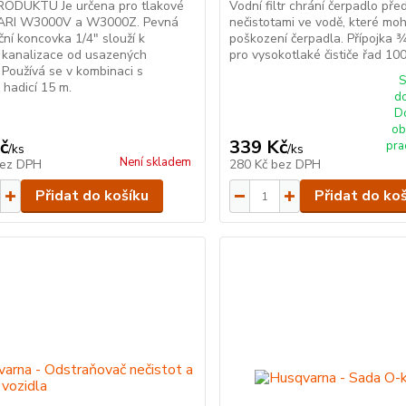
RODUKTU Je určena pro tlakové
Vodní filtr chrání čerpadlo pře
ARI W3000V a W3000Z. Pevná
nečistotami ve vodě, které mo
ční koncovka 1/4" slouží k
poškození čerpadla. Přípojka 
í kanalizace od usazených
pro vysokotlaké čističe řad 10
. Používá se v kombinaci s
S
 hadicí 15 m.
d
D
ob
č
339 Kč
pra
/
ks
/
ks
Není skladem
ez DPH
280 Kč
bez DPH
Přidat do košíku
Přidat do ko