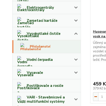
Elektrocentrály
Zametací kartáče
Husqvar
Vysokotlaké čističe
vosk na
Účinný a
Příslušenství
zejména 
vozidel 
prostřed
Vodní čerpadla
leští. Pr
Vysavače
459 K
Postřikovače a rosiče
379 Kč
b
VARI - Stavebnicové a
multifunkční systémy