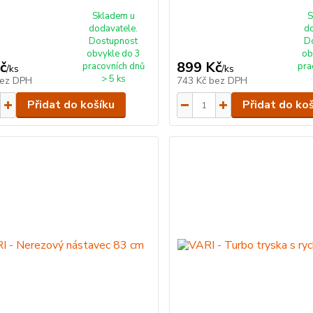
Skladem u
S
dodavatele.
d
Dostupnost
D
obvykle do 3
ob
č
899 Kč
pracovních dnů
pra
/
ks
/
ks
> 5 ks
ez DPH
743 Kč
bez DPH
Přidat do košíku
Přidat do ko