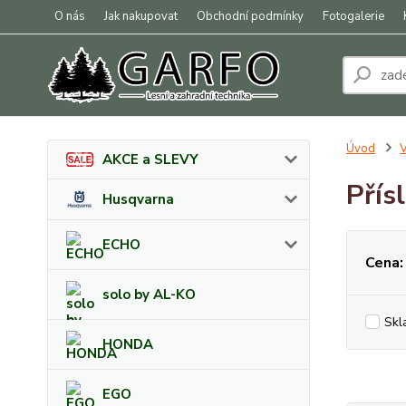
O nás
Jak nakupovat
Obchodní podmínky
Fotogalerie
Úvod
V
AKCE a SLEVY
Přís
Husqvarna
ECHO
Cena:
solo by AL-KO
Skl
HONDA
EGO