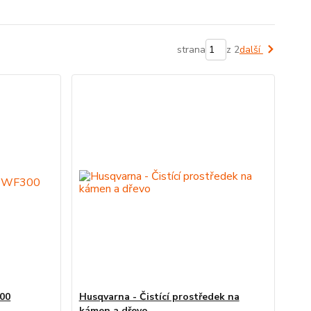
strana
z 2
další
300
Husqvarna - Čistící prostředek na
kámen a dřevo