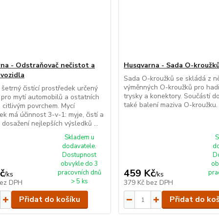
na - Odstraňovač nečistot a
Husqvarna - Sada O-kroužk
 vozidla
Sada O-kroužků se skládá z n
výměnných O-kroužků pro hadic
 šetrný čistící prostředek určený
trysky a konektory. Součástí d
pro mytí automobilů a ostatních
také balení maziva O-kroužku.
s citlivým povrchem. Mycí
ek má účinnost 3-v-1: myje, čistí a
o dosažení nejlepších výsledků ...
Skladem u
S
dodavatele.
d
Dostupnost
D
obvykle do 3
ob
č
459 Kč
pracovních dnů
pra
/
ks
/
ks
> 5 ks
ez DPH
379 Kč
bez DPH
Přidat do košíku
Přidat do ko