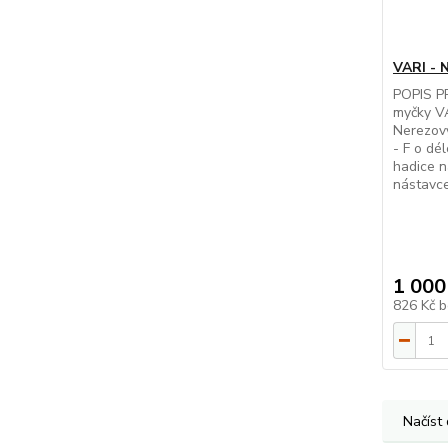
VARI - 
POPIS P
myčky V
Nerezový
- F o dé
hadice n
nástavc
1 000
826 Kč
b
Načíst 