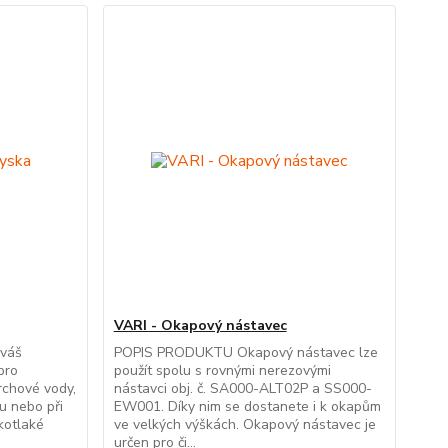
VARI - Okapový nástavec
 váš
POPIS PRODUKTU Okapový nástavec lze
pro
použít spolu s rovnými nerezovými
rchové vody,
nástavci obj. č. SA000-ALT02P a SS000-
u nebo při
EW001. Díky nim se dostanete i k okapům
okotlaké
ve velkých výškách. Okapový nástavec je
určen pro či...