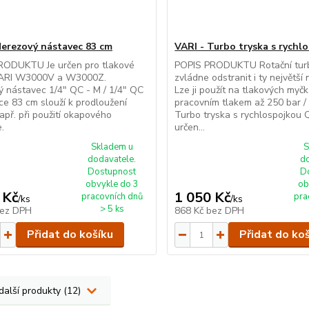
Nerezový nástavec 83 cm
VARI - Turbo tryska s rychl
RODUKTU Je určen pro tlakové
POPIS PRODUKTU Rotační tur
ARI W3000V a W3000Z.
zvládne odstranit i ty největší 
 nástavec 1/4" QC - M / 1/4" QC
Lze ji použít na tlakových myč
lce 83 cm slouží k prodloužení
pracovním tlakem až 250 bar /
apř. při použití okapového
Turbo tryska s rychlospojkou Q
e.
určen...
Skladem u
S
dodavatele.
d
Dostupnost
D
obvykle do 3
ob
 Kč
1 050 Kč
pracovních dnů
pra
/
ks
/
ks
> 5 ks
ez DPH
868 Kč
bez DPH
Přidat do košíku
Přidat do ko
další produkty (12)