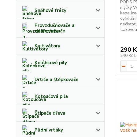
POPIS P
myčky V
Sněhové frézy
kanaliza
vyčištěn
nečistot
Provzdušňovače a
tlakovou
odmechovače
Kultivátory
290 K
240 Kč
b
Kolébkové pily
Drtiče a štěpkovače
Kotoučová pila
Štípače dřeva
Půdní vrtáky