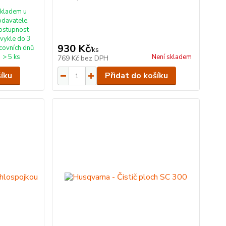
kladem u
odavatele.
ostupnost
vykle do 3
930 Kč
covních dnů
/
ks
> 5 ks
Není skladem
769 Kč
bez DPH
šíku
Přidat do košíku