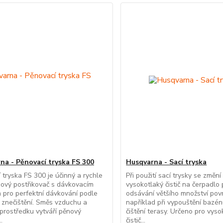
na - Pěnovací tryska FS 300
Husqvarna - Sací tryska
 tryska FS 300 je účinný a rychle
Při použití sací trysky se změní
nový postřikovač s dávkovacím
vysokotlaký čistič na čerpadlo 
m pro perfektní dávkování podle
odsávání většího množství pov
y znečištění. Směs vzduchu a
například při vypouštění bazén
o prostředku vytváří pěnový
čištění terasy. Určeno pro vys
.
čistič...