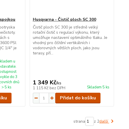
ospojkou
Husqvarna - Čistič ploch SC 300
botryska
Čistič ploch SC 300 je středně velký
nečistoty.
rotační čistič s regulací výkonu, který
kách s
umožňuje nastavení optimálního tlaku. Je
 3600 PSI.
vhodný pro čištění vertikálních i
C 1/4" je
vodorovných větších ploch, jako jsou
terasy, pří...
kladem u
odavatele.
ostupnost
vykle do 3
1 349 Kč
covních dnů
/
ks
> 5 ks
Skladem 5 ks
1 115 Kč
bez DPH
šíku
Přidat do košíku
strana
z 2
další