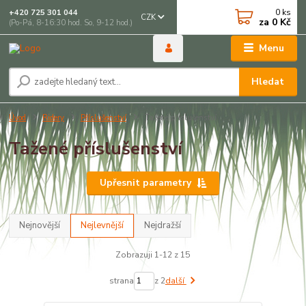
0
ks
+420 725 301 044
CZK
za
0 Kč
(Po-Pá, 8-16:30 hod. So, 9-12 hod.)
Menu
Hledat
Úvod
Ridery
Příslušenství
Tažené příslušenství
Tažené příslušenství
Upřesnit parametry
Nejnovější
Nejlevnější
Nejdražší
Zobrazuji 1-12 z 15
strana
z 2
další