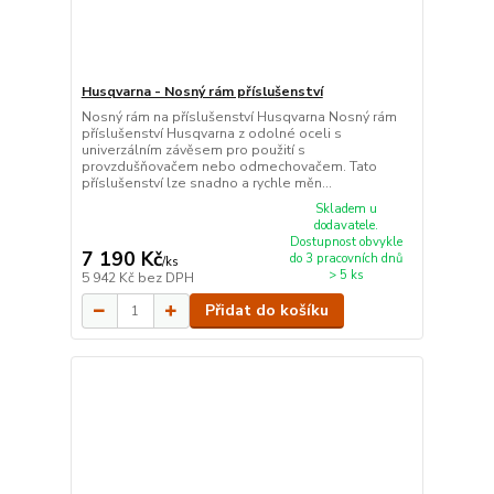
Husqvarna - Nosný rám příslušenství
Nosný rám na příslušenství Husqvarna Nosný rám
příslušenství Husqvarna z odolné oceli s
univerzálním závěsem pro použití s
provzdušňovačem nebo odmechovačem. Tato
příslušenství lze snadno a rychle měn...
Skladem u
dodavatele.
Dostupnost obvykle
7 190 Kč
do 3 pracovních dnů
/
ks
> 5 ks
5 942 Kč
bez DPH
Přidat do košíku