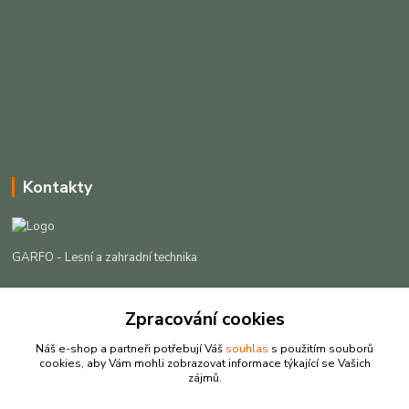
Kontakty
GARFO - Lesní a zahradní technika
Lukáš Čech
Zpracování cookies
+420 725 301 044
(Po-Pá, 8-16:30 hod. So, 9-12 hod.)
Náš e-shop a partneři potřebují Váš
souhlas
s použitím souborů
cookies, aby Vám mohli zobrazovat informace týkající se Vašich
info@garfo.cz
zájmů.