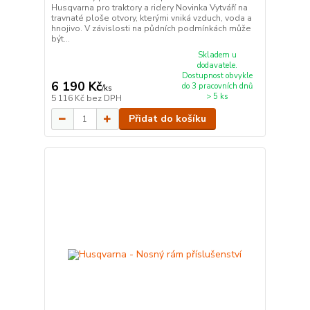
Husqvarna pro traktory a ridery Novinka Vytváří na
travnaté ploše otvory, kterými vniká vzduch, voda a
hnojivo. V závislosti na půdních podmínkách může
být...
Skladem u
dodavatele.
Dostupnost obvykle
6 190 Kč
do 3 pracovních dnů
/
ks
> 5 ks
5 116 Kč
bez DPH
Přidat do košíku