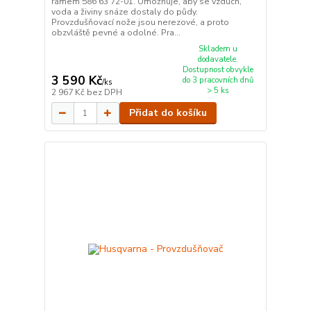
rámem 586 63 72-01. Umožňuje, aby se vzduch,
voda a živiny snáze dostaly do půdy.
Provzdušňovací nože jsou nerezové, a proto
obzvláště pevné a odolné. Pra...
Skladem u
dodavatele.
Dostupnost obvykle
3 590 Kč
do 3 pracovních dnů
/
ks
> 5 ks
2 967 Kč
bez DPH
Přidat do košíku