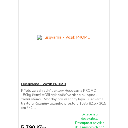
Husqvarna - Vozík PROMO
Přívěs za zahradní traktory Husqvarna PROMO
150kg černý AGRI Vyklápěcí vozík se sklopnou
zadní stěnou. Vhodný pro všechny typy Husqvarna
traktoru Rozměry ložného prostoru 108 x 82,5 x 30,5
cm / 42,...
Skladem u
dodavatele.
Dostupnost obvykle
5 790 Kč
do 3 pracovních dnů