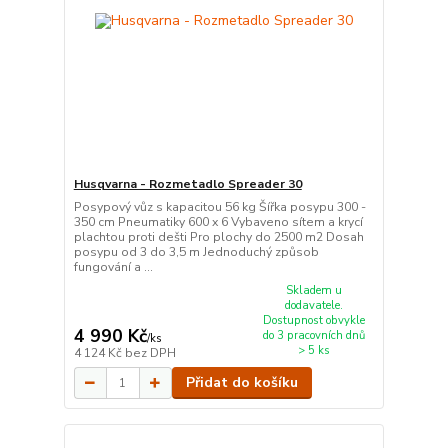
Husqvarna - Rozmetadlo Spreader 30
Posypový vůz s kapacitou 56 kg Šířka posypu 300 -
350 cm Pneumatiky 600 x 6 Vybaveno sítem a krycí
plachtou proti dešti Pro plochy do 2500 m2 Dosah
posypu od 3 do 3,5 m Jednoduchý způsob
fungování a ...
Skladem u
dodavatele.
Dostupnost obvykle
4 990 Kč
do 3 pracovních dnů
/
ks
> 5 ks
4 124 Kč
bez DPH
Přidat do košíku