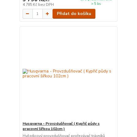
/
ks
> 5 ks
4 785 Kč
bez DPH
Přidat do košíku
Husqvarna - Provzdušňovač ( Kypřič půdy s
pracovní šířkou 102cm )
Hvězdicový provzdušňovač prořezávač trávníků