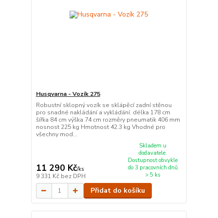
Husqvarna - Vozík 275
Robustní sklopný vozík se sklápěcí zadní stěnou
pro snadné nakládání a vykládání. délka 178 cm
šířka 84 cm výška 74 cm rozměry pneumatik 406 mm
nosnost 225 kg Hmotnost 42.3 kg Vhodné pro
všechny mod...
Skladem u
dodavatele.
Dostupnost obvykle
11 290 Kč
do 3 pracovních dnů
/
ks
> 5 ks
9 331 Kč
bez DPH
Přidat do košíku