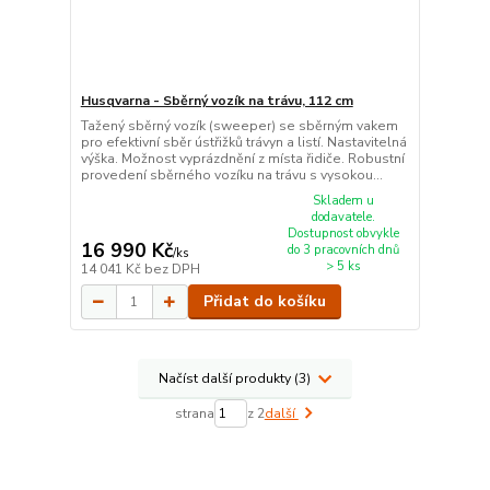
Husqvarna - Sběrný vozík na trávu, 112 cm
Tažený sběrný vozík (sweeper) se sběrným vakem
pro efektivní sběr ústřižků trávyn a listí. Nastavitelná
výška. Možnost vyprázdnění z místa řidiče. Robustní
provedení sběrného vozíku na trávu s vysokou...
Skladem u
dodavatele.
Dostupnost obvykle
16 990 Kč
do 3 pracovních dnů
/
ks
> 5 ks
14 041 Kč
bez DPH
Přidat do košíku
Načíst další produkty (3)
strana
z 2
další