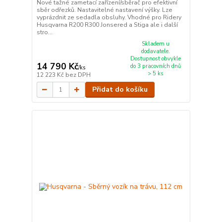
Nové tažné zametací zařízení/sběrač pro efektivní
sběr odřezků. Nastavitelné nastavení výšky. Lze
vyprázdnit ze sedadla obsluhy. Vhodné pro Ridery
Husqvarna R200 R300 Jonsered a Stiga ale i další
stro...
Skladem u
dodavatele.
Dostupnost obvykle
14 790 Kč
do 3 pracovních dnů
/
ks
> 5 ks
12 223 Kč
bez DPH
Přidat do košíku