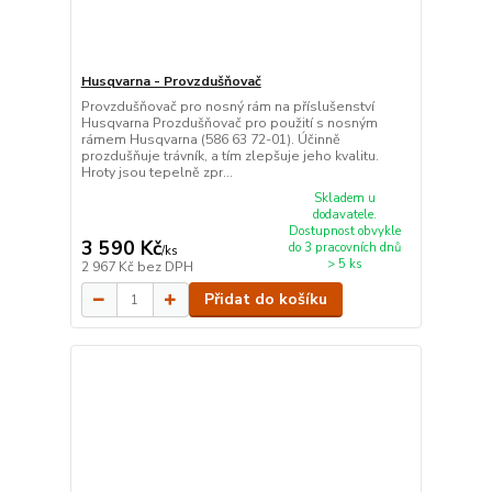
Husqvarna - Provzdušňovač
Provzdušňovač pro nosný rám na příslušenství
Husqvarna Prozdušňovač pro použití s nosným
rámem Husqvarna (586 63 72-01). Účinně
prozdušňuje trávník, a tím zlepšuje jeho kvalitu.
Hroty jsou tepelně zpr...
Skladem u
dodavatele.
Dostupnost obvykle
3 590 Kč
do 3 pracovních dnů
/
ks
> 5 ks
2 967 Kč
bez DPH
Přidat do košíku