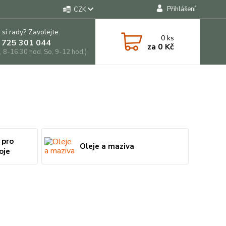
Přihlášení
CZK
 si rady? Zavolejte.
0
ks
 725 301 044
za
0 Kč
, 8-16:30 hod. So, 9-12 hod.)
 pro
Oleje a maziva
oje