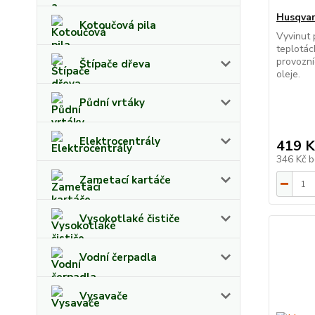
Husqvar
Kotoučová pila
Vyvinut 
teplotác
provozní
Štípače dřeva
oleje.
Půdní vrtáky
Elektrocentrály
419 K
346 Kč
b
Zametací kartáče
Vysokotlaké čističe
Vodní čerpadla
Vysavače