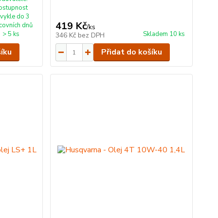
ostupnost
vykle do 3
419 Kč
covních dnů
/
ks
> 5 ks
Skladem 10 ks
346 Kč
bez DPH
šíku
Přidat do košíku