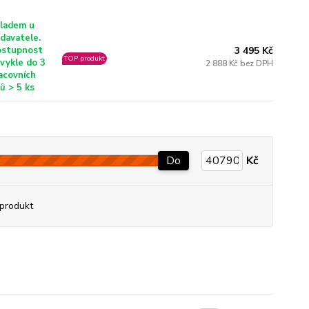
ladem u
davatele.
3 495 Kč
stupnost
TOP produkt
vykle do 3
2 888 Kč bez DPH
acovních
ů > 5 ks
Do
Kč
produkt