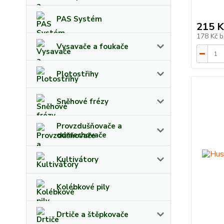
PAS Systém
215 K
178 Kč
b
Vysavače a foukače
Plotostřihy
Sněhové frézy
Provzdušňovače a
odmechovače
Kultivátory
Kolébkové pily
Drtiče a štěpkovače