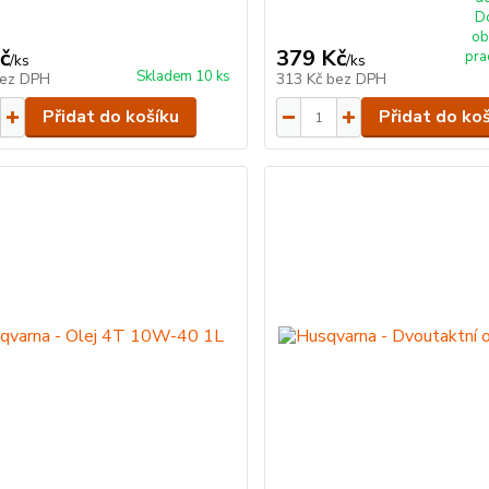
D
ob
č
379 Kč
pra
/
ks
/
ks
Skladem 10 ks
ez DPH
313 Kč
bez DPH
Přidat do košíku
Přidat do ko