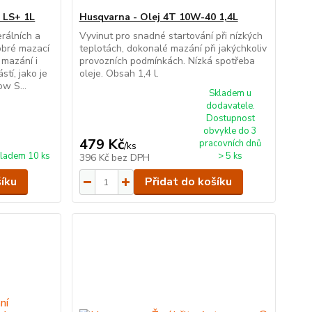
 LS+ 1L
Husqvarna - Olej 4T 10W-40 1,4L
rálních a
Vyvinut pro snadné startování při nízkých
obré mazací
teplotách, dokonalé mazání při jakýchkoliv
 mazání i
provozních podmínkách. Nízká spotřeba
tí, jako je
oleje. Obsah 1,4 l.
ow S...
Skladem u
dodavatele.
Dostupnost
obvykle do 3
479 Kč
pracovních dnů
/
ks
ladem 10 ks
> 5 ks
396 Kč
bez DPH
šíku
Přidat do košíku