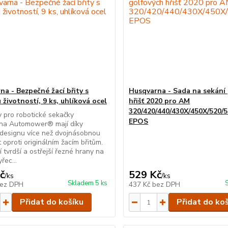
na - Bezpečné žací břity s
Husqvarna - Sada na sekání
životností, 9 ks, uhlíková ocel
hřišť 2020 pro AM
320/420/440/430X/450X/520/
ty pro robotické sekačky
EPOS
na Automower® mají díky
designu více než dvojnásobnou
t oproti originálním žacím břitům.
í tvrdší a ostřejší řezné hrany na
řec...
č
529 Kč
/
ks
/
ks
Skladem 5 ks
ez DPH
437 Kč
bez DPH
Přidat do košíku
Přidat do ko