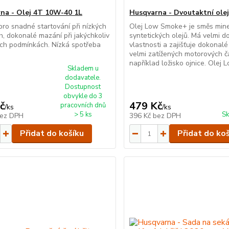
na - Olej 4T 10W-40 1L
Husqvarna - Dvoutaktní olej
pro snadné startování při nízkých
Olej Low Smoke+ je směs mine
h, dokonalé mazání při jakýchkoliv
syntetických olejů. Má velmi d
ch podmínkách. Nízká spotřeba
vlastnosti a zajišťuje dokonalé
velmi zatížených motorových čás
například ložisko ojnice. Olej L
Skladem u
dodavatele.
Dostupnost
obvykle do 3
č
479 Kč
pracovních dnů
/
ks
/
ks
> 5 ks
Sk
ez DPH
396 Kč
bez DPH
Přidat do košíku
Přidat do ko