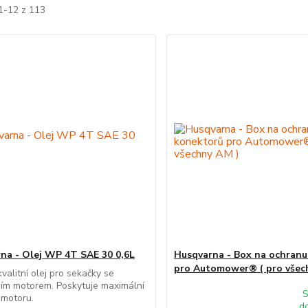
1-12 z 113
na - Olej WP 4T SAE 30 0,6L
Husqvarna - Box na ochran
pro Automower® ( pro všec
valitní olej pro sekačky se
ním motorem. Poskytuje maximální
S
 motoru.
d