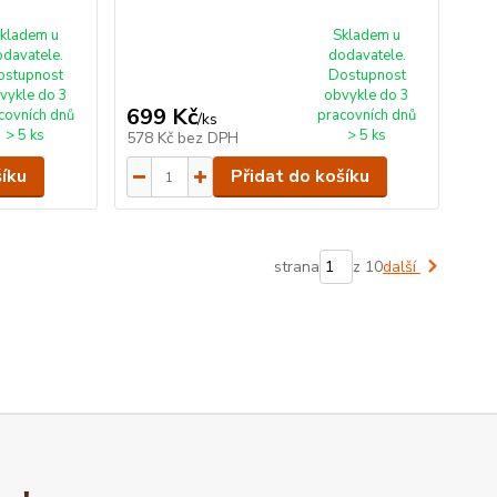
kladem u
Skladem u
odavatele.
dodavatele.
ostupnost
Dostupnost
vykle do 3
obvykle do 3
699 Kč
covních dnů
pracovních dnů
/
ks
> 5 ks
> 5 ks
578 Kč
bez DPH
šíku
Přidat do košíku
strana
z 10
další