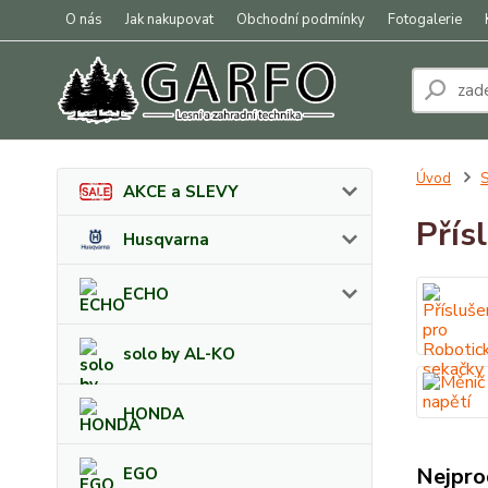
O nás
Jak nakupovat
Obchodní podmínky
Fotogalerie
Úvod
S
AKCE a SLEVY
Přís
Husqvarna
ECHO
solo by AL-KO
HONDA
Nejpro
EGO