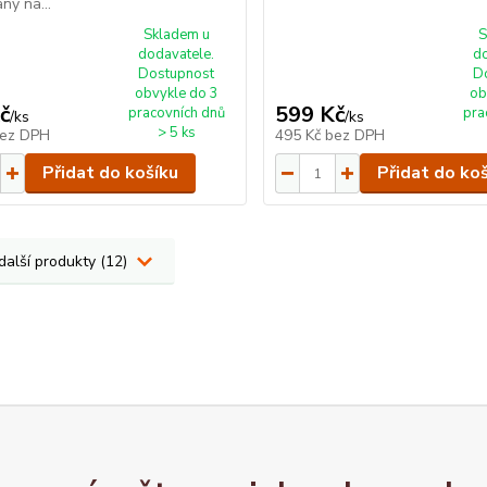
ny na...
Skladem u
S
dodavatele.
d
Dostupnost
D
obvykle do 3
ob
č
599 Kč
pracovních dnů
pra
/
ks
/
ks
> 5 ks
ez DPH
495 Kč
bez DPH
Přidat do košíku
Přidat do ko
další produkty (12)