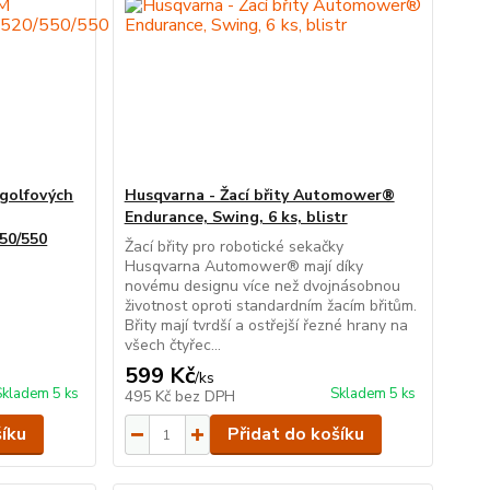
 golfových
Husqvarna - Žací břity Automower®
Endurance, Swing, 6 ks, blistr
550/550
Žací břity pro robotické sekačky
Husqvarna Automower® mají díky
novému designu více než dvojnásobnou
životnost oproti standardním žacím břitům.
Břity mají tvrdší a ostřejší řezné hrany na
všech čtyřec...
599 Kč
/
ks
Skladem 5 ks
Skladem 5 ks
495 Kč
bez DPH
šíku
Přidat do košíku