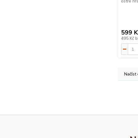
ostré hra
599 K
495 Kč
b
Načíst 