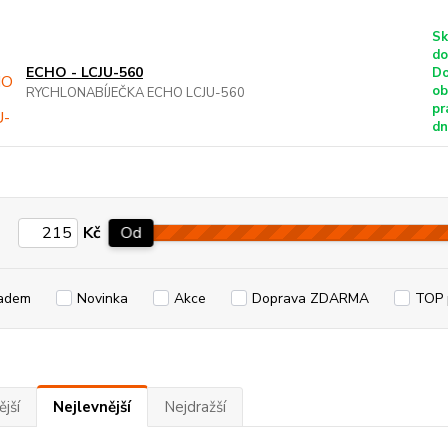
Sk
do
ECHO - LCJU-560
Do
ob
RYCHLONABÍJEČKA ECHO LCJU-560
pr
dn
Kč
Od
adem
Novinka
Akce
Doprava ZDARMA
TOP 
jší
Nejlevnější
Nejdražší