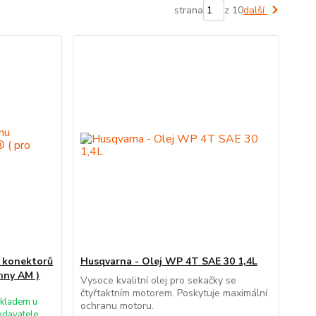
strana
z 10
další
u konektorů
Husqvarna - Olej WP 4T SAE 30 1,4L
hny AM )
Vysoce kvalitní olej pro sekačky se
čtyřtaktním motorem. Poskytuje maximální
kladem u
ochranu motoru.
odavatele.