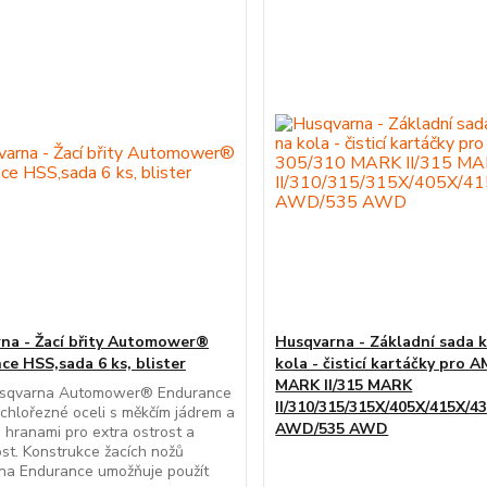
na - Žací břity Automower®
Husqvarna - Základní sada 
ce HSS,sada 6 ks, blister
kola - čisticí kartáčky pro 
MARK II/315 MARK
sqvarna Automower® Endurance
II/310/315/315X/405X/415X/4
chlořezné oceli s měkčím jádrem a
AWD/535 AWD
 hranami pro extra ostrost a
st. Konstrukce žacích nožů
na Endurance umožňuje použít