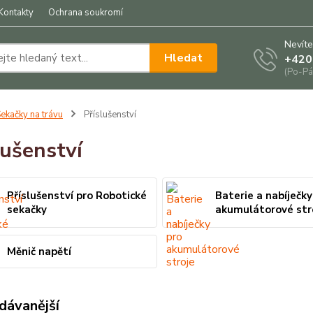
Kontakty
Ochrana soukromí
Nevíte
Hledat
+420
(Po-Pá
ekačky na trávu
Příslušenství
lušenství
Příslušenství pro Robotické
Baterie a nabíječky
sekačky
akumulátorové str
Měnič napětí
dávanější