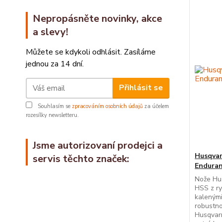
Nepropásněte novinky, akce
a slevy!
Můžete se kdykoli odhlásit. Zasíláme
jednou za 14 dní.
Přihlásit se
Souhlasím se
zpracováním osobních údajů
za účelem
rozesílky newsletteru.
Jsme autorizovaní prodejci a
Husqvar
servis těchto značek:
Enduran
Nože Hu
HSS z ry
kalenými
robustno
Husqvar