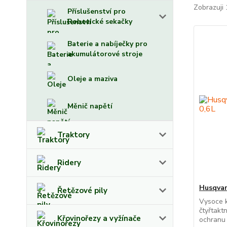
Zobrazuji 
Příslušenství pro
Robotické sekačky
Baterie a nabíječky pro
akumulátorové stroje
Oleje a maziva
Měnič napětí
Traktory
Ridery
Husqvar
Řetězové pily
Vysoce k
čtyřtakt
Křovinořezy a vyžínače
ochranu