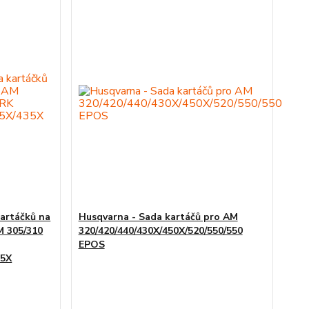
kartáčků na
Husqvarna - Sada kartáčů pro AM
AM 305/310
320/420/440/430X/450X/520/550/550
EPOS
35X