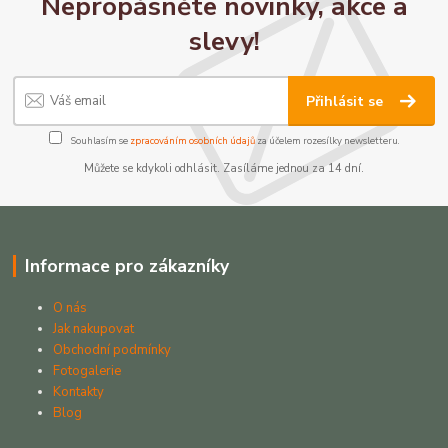
Nepropásněte novinky, akce a
slevy!
Přihlásit se
Souhlasím se
zpracováním osobních údajů
za účelem rozesílky newsletteru.
Můžete se kdykoli odhlásit. Zasíláme jednou za 14 dní.
Informace pro zákazníky
O nás
Jak nakupovat
Obchodní podmínky
Fotogalerie
Kontakty
Blog