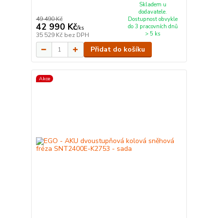
Skladem u
dodavatele.
49 490 Kč
Dostupnost obvykle
42 990 Kč
do 3 pracovních dnů
/
ks
> 5 ks
35 529 Kč
bez DPH
Přidat do košíku
Akce