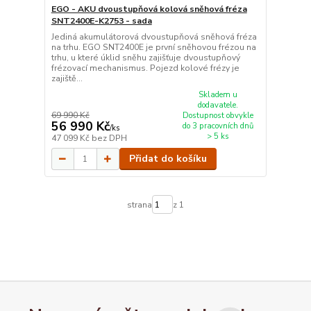
EGO - AKU dvoustupňová kolová sněhová fréza
SNT2400E-K2753 - sada
Jediná akumulátorová dvoustupňová sněhová fréza
na trhu. EGO SNT2400E je první sněhovou frézou na
trhu, u které úklid sněhu zajišťuje dvoustupňový
frézovací mechanismus. Pojezd kolové frézy je
zajiště...
Skladem u
dodavatele.
69 990 Kč
Dostupnost obvykle
56 990 Kč
do 3 pracovních dnů
/
ks
> 5 ks
47 099 Kč
bez DPH
Přidat do košíku
strana
z 1