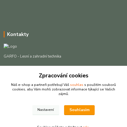
Kontakty
GARFO - Lesní a zahradní technika
Lukáš Čech
+420 725 301 044
Zpracování cookies
(Po-Pá, 8-16:30 hod. So, 9-12 hod.)
Náš e-shop a partneři potřebují Váš
souhlas
s použitím souborů
cookies, aby Vám mohli zobrazovat informace týkající se Vašich
info@garfo.cz
zájmů.
Souhlasím
Nastavení