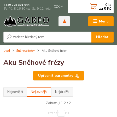
0
ks
+420 725 301 044
CZK
za
0 Kč
(Po-Pá, 8-16:30 hod. So, 9-12 hod.)
Menu
Hledat
Úvod
Sněhové frézy
Aku Sněhové frézy
Aku Sněhové frézy
Upřesnit parametry
Nejnovější
Nejlevnější
Nejdražší
Zobrazuji 1-2 z 2
strana
z 1