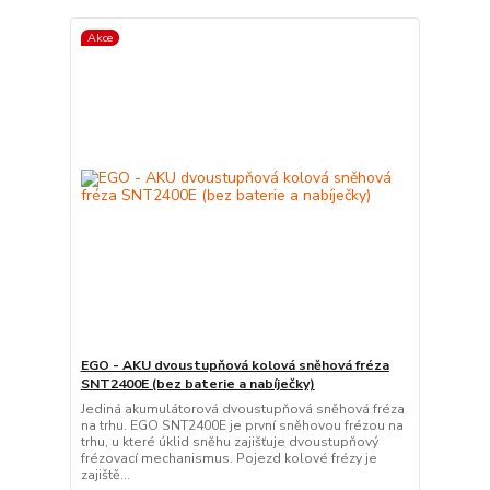
Akce
EGO - AKU dvoustupňová kolová sněhová fréza
SNT2400E (bez baterie a nabíječky)
Jediná akumulátorová dvoustupňová sněhová fréza
na trhu. EGO SNT2400E je první sněhovou frézou na
trhu, u které úklid sněhu zajišťuje dvoustupňový
frézovací mechanismus. Pojezd kolové frézy je
zajiště...