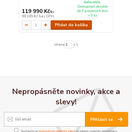
dodavatele.
Dostupnost obvykle
119 990 Kč
do 3 pracovních dnů
/
ks
> 5 ks
99 165 Kč
bez DPH
Přidat do košíku
strana
z 1
Nepropásněte novinky, akce a
slevy!
Přihlásit se
Souhlasím se
zpracováním osobních údajů
za účelem rozesílky newsletteru.