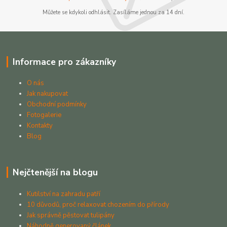
Můžete se kdykoli odhlásit. Zasíláme jednou za 14 dní.
Informace pro zákazníky
O nás
Jak nakupovat
Obchodní podmínky
Fotogalerie
Kontakty
Blog
Nejčtenější na blogu
Kutilství na zahradu patří
10 důvodů, proč relaxovat chozením do přírody
Jak správně pěstovat tulipány
Náhodně generovaný článek