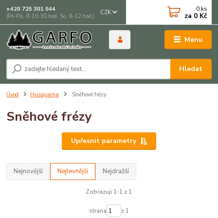
0
ks
+420 725 301 044
CZK
za
0 Kč
(Po-Pá, 8-16:30 hod. So, 9-12 hod.)
Menu
Hledat
Úvod
Husqvarna
Sněhové frézy
Sněhové frézy
Upřesnit parametry
Nejnovější
Nejlevnější
Nejdražší
Zobrazuji 1-1 z 1
strana
z 1