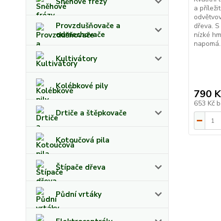
Sněhové frézy
a příleži
odvětvov
Provzdušňovače a
dřeva. S
odmechovače
nízké hm
napomá..
Kultivátory
Kolébkové pily
790 K
653 Kč
b
Drtiče a štěpkovače
Kotoučová pila
Štípače dřeva
Půdní vrtáky