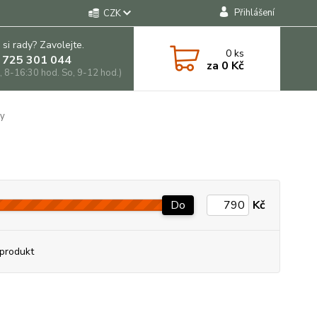
Přihlášení
CZK
 si rady? Zavolejte.
0
ks
 725 301 044
za
0 Kč
, 8-16:30 hod. So, 9-12 hod.)
by
Do
Kč
produkt