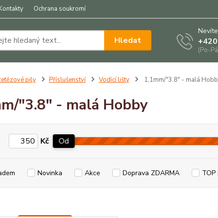
Kontakty
Ochrana soukromí
Nevíte
Hledat
+420
(Po-Pá
etězové pily
Příslušenství
Vodící lišty
1,1mm/"3.8" - malá Hob
m/"3.8" - malá Hobby
Kč
Od
adem
Novinka
Akce
Doprava ZDARMA
TOP 