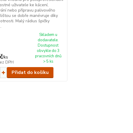
tostné uživatele ke kácení,
ání nebo přípravu palivového
 lištou se dobře manévruje díky
otnosti. Malý rádius špičky
.
Skladem u
dodavatele.
Dostupnost
obvykle do 3
č
pracovních dnů
/
ks
> 5 ks
ez DPH
Přidat do košíku