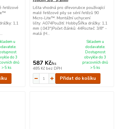
é řetězové
Lišta vhodná pro dřevorubce používající
ite™
malé řetězové pily se sérií řetězů 90
Micro-Lite™. Montážní uchycení
drážky: 1,1
lišty: A074Použití: HobbyŠířka drážky: 1,1
mm (.043")Počet článků: 44Rozteč: 3/8" -
..
malá (H...
kladem u
Skladem u
odavatele.
dodavatele.
ostupnost
Dostupnost
vykle do 3
obvykle do 3
587 Kč
covních dnů
pracovních dnů
/
ks
> 5 ks
> 5 ks
485 Kč
bez DPH
šíku
Přidat do košíku