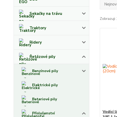
Nejnově
Sekačky na trávu
Zobrazuji 
Traktory
Ridery
Řetězové pily
Benzínové pily
Elektrické pily
Bateriové pily
Vodící 
Příslušenství
3/8" 1,