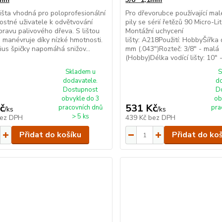
 lišta vhodná pro poloprofesionální
Pro dřevorubce používající mal
itostné uživatele k odvětvování
pily se sérií řetězů 90 Micro-L
pravu palivového dřeva. S lištou
Montážní uchycení
 manévruje díky nízké hmotnosti.
lišty: A218Použití: HobbyŠířka 
ius špičky napomáhá snižov...
mm (.043")Rozteč: 3/8" - malá
(Hobby)Délka vodící lišty: 10" -.
Skladem u
S
dodavatele.
d
Dostupnost
D
obvykle do 3
ob
č
531 Kč
pracovních dnů
pra
/
ks
/
ks
> 5 ks
ez DPH
439 Kč
bez DPH
Přidat do košíku
Přidat do ko