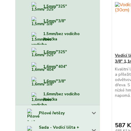
1,5mm/"325"
1,5mm/"3/8"
1.5mm/bez vodícího
kolečka
1,6mm/"325"
Vodící 
3/8" 1,
1,6mm/"404"
Kvalitní
a příleži
odvětvov
1,6mm/"3/8"
dřeva. S
nízké hm
1,6mm/bez vodícího
napomá..
kolečka
Pilové řetězy
587 K
Sada - Vodící lišta +
485 Kč
b