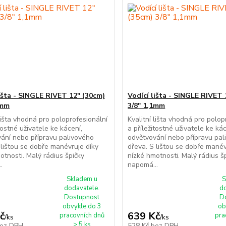
lišta - SINGLE RIVET 12" (30cm)
Vodící lišta - SINGLE RIVET 
1mm
3/8" 1,1mm
 lišta vhodná pro poloprofesionální
Kvalitní lišta vhodná pro polop
tostné uživatele ke kácení,
a příležitostné uživatele ke kác
ání nebo přípravu palivového
odvětvování nebo přípravu pal
 lištou se dobře manévruje díky
dřeva. S lištou se dobře manév
otnosti. Malý rádius špičky
nízké hmotnosti. Malý rádius š
.
napomá...
Skladem u
S
dodavatele.
d
Dostupnost
D
obvykle do 3
ob
č
639 Kč
pracovních dnů
pra
/
ks
/
ks
> 5 ks
ez DPH
528 Kč
bez DPH