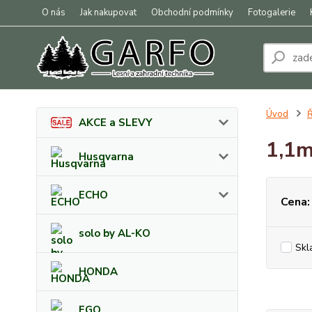
O nás
Jak nakupovat
Obchodní podmínky
Fotogalerie
Úvod
Ř
AKCE a SLEVY
1,1m
Husqvarna
ECHO
Cena:
solo by AL-KO
Skl
HONDA
EGO