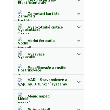
Elektrocentrály
Zametací kartáče
Vysokotlaké čističe
Vodní čerpadla
Vysavače
Postřikovače a rosiče
VARI - Stavebnicové a
multifunkční systémy
Měnič napětí
Ruční nářadí