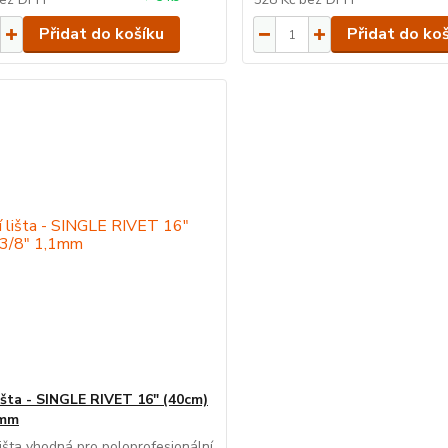
Přidat do košíku
Přidat do ko
lišta - SINGLE RIVET 16" (40cm)
1mm
 lišta vhodná pro poloprofesionální