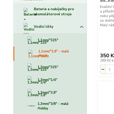
Kvalitní
Baterie a nabíječky pro
a přílež
akumulátorové stroje
nebo pří
se dobře
Malý rád
Vodící lišty
1,1mm/"325"
1,1mm/"3.8" - malá
350 K
Hobby
289 Kč
b
1,3mm/"325"
1,3mm/"1/4"
1.3mm/"3,8"
1,3mm/"3/8" - malá
Hobby