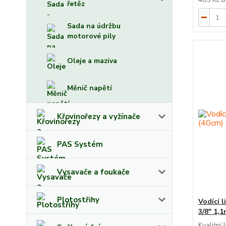
řetěz
Sada na údržbu
motorové pily
Oleje a maziva
Měnič napětí
Křovinořezy a vyžínače
PAS Systém
Vysavače a foukače
Plotostřihy
Vodící 
3/8" 1,
Kvalitní