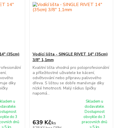
14" (35cm)
Vodící lišta - SINGLE RIVET 14" (35cm)
3/8" 1,1mm
rofesionální
Kvalitní lišta vhodná pro poloprofesionální
ení,
a příležitostné uživatele ke kácení,
ivového
odvětvování nebo přípravu palivového
ruje díky
dřeva. S lištou se dobře manévruje díky
pičky
nízké hmotnosti. Malý rádius špičky
napomá...
kladem u
Skladem u
odavatele.
dodavatele.
ostupnost
Dostupnost
vykle do 3
obvykle do 3
639 Kč
covních dnů
pracovních dnů
/
ks
> 5 ks
> 5 ks
528 Kč
bez DPH