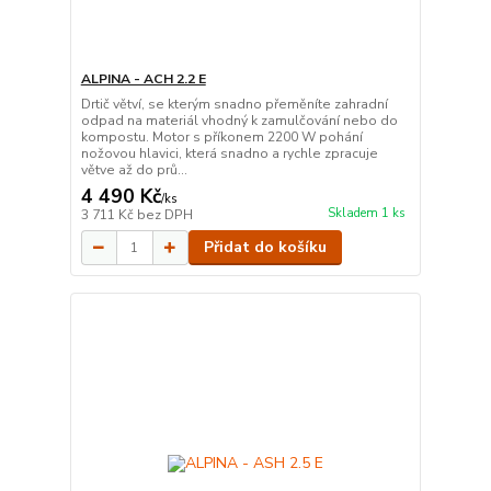
ALPINA - ACH 2.2 E
Drtič větví, se kterým snadno přeměníte zahradní
odpad na materiál vhodný k zamulčování nebo do
kompostu. Motor s příkonem 2200 W pohání
nožovou hlavici, která snadno a rychle zpracuje
větve až do prů...
4 490 Kč
/
ks
Skladem 1 ks
3 711 Kč
bez DPH
Přidat do košíku