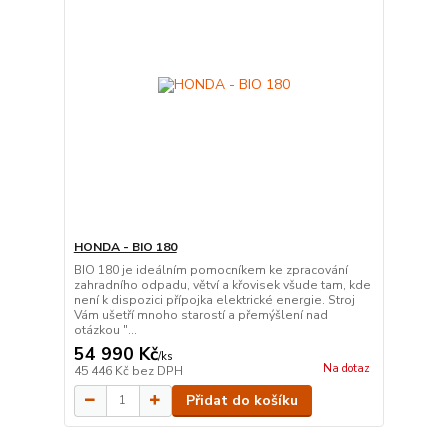
HONDA - BIO 180
BIO 180 je ideálním pomocníkem ke zpracování
zahradního odpadu, větví a křovisek všude tam, kde
není k dispozici přípojka elektrické energie. Stroj
Vám ušetří mnoho starostí a přemýšlení nad
otázkou "...
54 990 Kč
/
ks
Na dotaz
45 446 Kč
bez DPH
Přidat do košíku