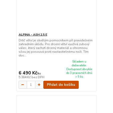
ALPINA - ASH 2.5 E
Drtič větví je skvělým pomocníkem při pravidelném
zahradním úklidu. Pro drcení větví využívá zubový
válec, který zachytí drcený materiál a ohromnou
silou jej posouvá proti nastavitelnému noži. Tím
doc...
Skladem u
dodavatele.
Dostupnost obvykle
6 490 Kč
do 3 pracovních dnů
/
ks
> 5 ks
5 364 Kč
bez DPH
Přidat do košíku