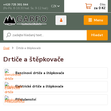
0
ks
+420 725 301 044
CZK
za
0 Kč
(Po-Pá, 8-16:30 hod. So, 9-12 hod.)
Menu
Hledat
Úvod
Drtiče a štěpkovače
Drtiče a štěpkovače
Benzínové drtiče a štěpkovače
Elektrické drtiče a štěpkovače
Příslušenství