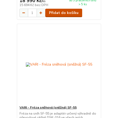
18 990 Kč
do 3 pracovních dnů
/
ks
> 5 ks
15 694 Kč
bez DPH
Přidat do košíku
VARI - Fréza sněhová (sněžná) SF-55
Fréza na sníh SF-55 je adaptér určený výhradně do
převodové skříně DSK-316 ve všech jejích