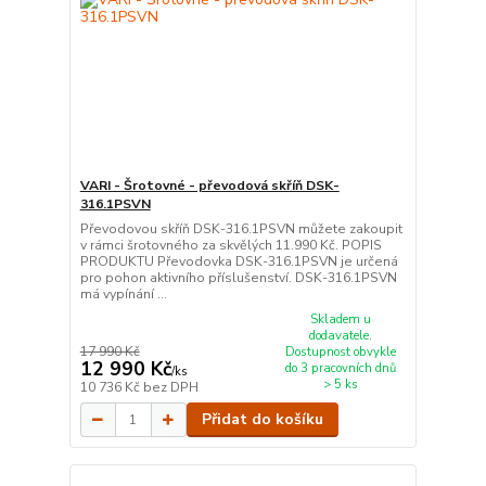
VARI - Šrotovné - převodová skříň DSK-
316.1PSVN
Převodovou skříň DSK-316.1PSVN můžete zakoupit
v rámci šrotovného za skvělých 11.990 Kč. POPIS
PRODUKTU Převodovka DSK-316.1PSVN je určená
pro pohon aktivního příslušenství. DSK-316.1PSVN
má vypínání ...
Skladem u
dodavatele.
17 990 Kč
Dostupnost obvykle
12 990 Kč
do 3 pracovních dnů
/
ks
> 5 ks
10 736 Kč
bez DPH
Přidat do košíku