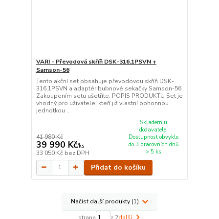
VARI - Převodová skříň DSK-316.1PSVN +
Samson-56
Tento akční set obsahuje převodovou skříň DSK-
316.1PSVN a adaptér bubnové sekačky Samson-56.
Zakoupením setu ušetříte. POPIS PRODUKTU Set je
vhodný pro uživatele, kteří již vlastní pohonnou
jednotkou ...
Skladem u
dodavatele.
41 980 Kč
Dostupnost obvykle
39 990 Kč
do 3 pracovních dnů
/
ks
> 5 ks
33 050 Kč
bez DPH
Přidat do košíku
Načíst další produkty (1)
strana
z 2
další