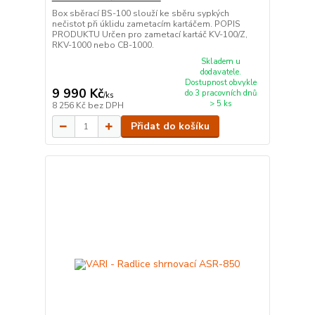
Box sběrací BS-100 slouží ke sběru sypkých
nečistot při úklidu zametacím kartáčem. POPIS
PRODUKTU Určen pro zametací kartáč KV-100/Z,
RKV-1000 nebo CB-1000.
Skladem u
dodavatele.
Dostupnost obvykle
9 990 Kč
do 3 pracovních dnů
/
ks
> 5 ks
8 256 Kč
bez DPH
Přidat do košíku