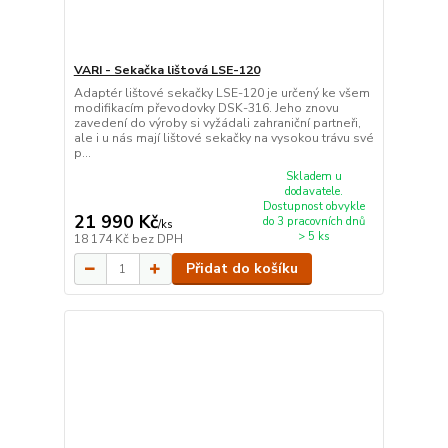
VARI - Sekačka lištová LSE-120
Adaptér lištové sekačky LSE-120 je určený ke všem
modifikacím převodovky DSK-316. Jeho znovu
zavedení do výroby si vyžádali zahraniční partneři,
ale i u nás mají lištové sekačky na vysokou trávu své
p...
Skladem u
dodavatele.
Dostupnost obvykle
21 990 Kč
do 3 pracovních dnů
/
ks
> 5 ks
18 174 Kč
bez DPH
Přidat do košíku