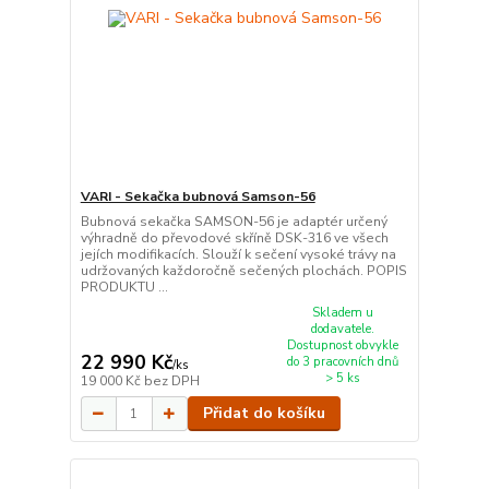
VARI - Sekačka bubnová Samson-56
Bubnová sekačka SAMSON-56 je adaptér určený
výhradně do převodové skříně DSK-316 ve všech
jejích modifikacích. Slouží k sečení vysoké trávy na
udržovaných každoročně sečených plochách. POPIS
PRODUKTU ...
Skladem u
dodavatele.
Dostupnost obvykle
22 990 Kč
do 3 pracovních dnů
/
ks
> 5 ks
19 000 Kč
bez DPH
Přidat do košíku