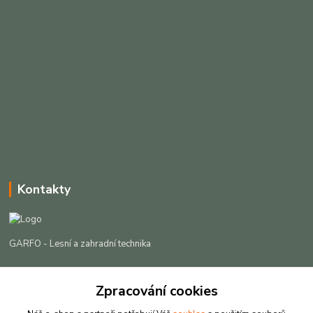
Kontakty
GARFO - Lesní a zahradní technika
Lukáš Čech
+420 725 301 044
Zpracování cookies
(Po-Pá, 8-16:30 hod. So, 9-12 hod.)