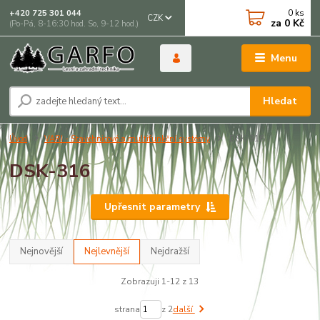
0
ks
+420 725 301 044
CZK
za
0 Kč
(Po-Pá, 8-16:30 hod. So, 9-12 hod.)
Menu
Hledat
Úvod
VARI - Stavebnicové a multifunkční systémy
DSK-316
DSK-316
Upřesnit parametry
Nejnovější
Nejlevnější
Nejdražší
Zobrazuji 1-12 z 13
strana
z 2
další