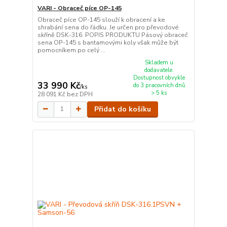
VARI - Obraceč píce OP-145
Obraceč píce OP-145 slouží k obracení a ke
shrabání sena do řádku. Je určen pro převodové
skříně DSK-316. POPIS PRODUKTU Pásový obraceč
sena OP-145 s bantamovými koly však může být
pomocníkem po celý ...
Skladem u
dodavatele.
Dostupnost obvykle
33 990 Kč
do 3 pracovních dnů
/
ks
> 5 ks
28 091 Kč
bez DPH
Přidat do košíku