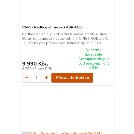
VARI - Radlice shrnovací ASR-850
Radlice na sníh, písek a další sypké hmoty o šířce
85 cm je stranově nastavitelná. POPIS PRODUKTU
Je určena pro převodové skříně řady DSK-316.
Skladem u
dodavatele.
Dostupnost obvykle
9 990 Kč
do 3 pracovních dnů
/
ks
> 5 ks
8 256 Kč
bez DPH
Přidat do košíku