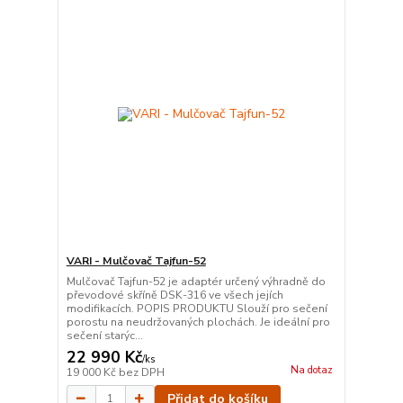
VARI - Mulčovač Tajfun-52
Mulčovač Tajfun-52 je adaptér určený výhradně do
převodové skříně DSK-316 ve všech jejích
modifikacích. POPIS PRODUKTU Slouží pro sečení
porostu na neudržovaných plochách. Je ideální pro
sečení starýc...
22 990 Kč
/
ks
Na dotaz
19 000 Kč
bez DPH
Přidat do košíku