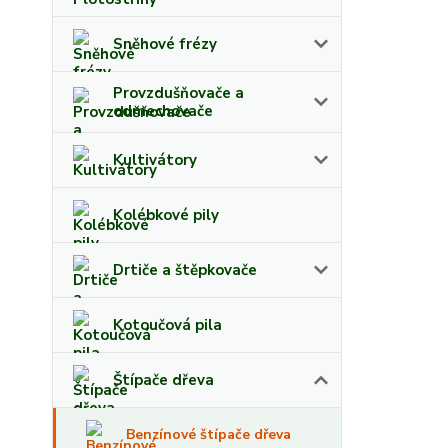
Sněhové frézy
Provzdušňovače a
odmechovače
Kultivátory
Kolébkové pily
Drtiče a štěpkovače
Kotoučová pila
Štípače dřeva
Benzínové štípače dřeva