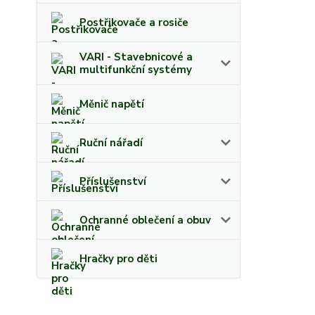
Postřikovače a rosiče
VARI - Stavebnicové a
multifunkční systémy
Měnič napětí
Ruční nářadí
Příslušenství
Ochranné oblečení a obuv
Hračky pro děti