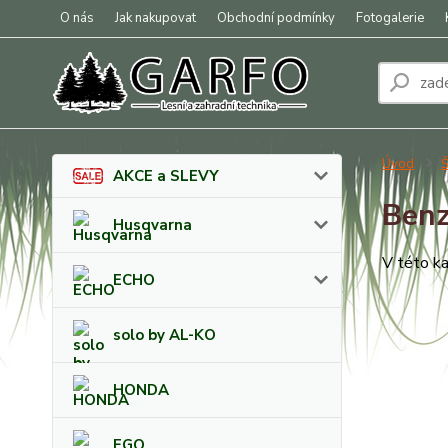
O nás
Jak nakupovat
Obchodní podmínky
Fotogalerie
Úvod
Š
AKCE a SLEVY
Benz
Husqvarna
V této ka
ECHO
solo by AL-KO
HONDA
EGO