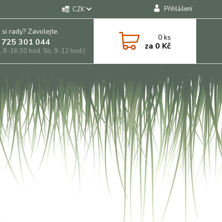
Přihlášení
CZK
 si rady? Zavolejte.
0
ks
 725 301 044
za
0 Kč
, 8-16:30 hod. So, 9-12 hod.)