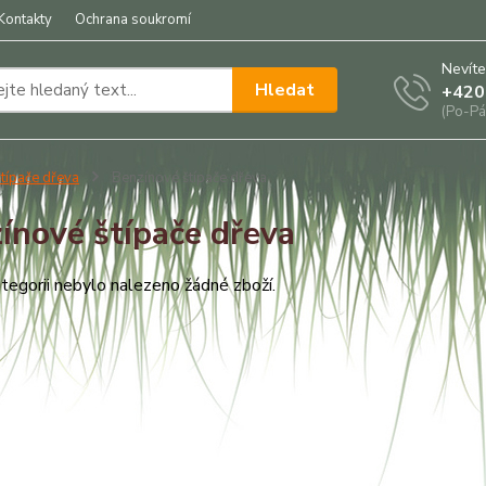
Kontakty
Ochrana soukromí
Nevíte
Hledat
+420
(Po-Pá
típače dřeva
Benzínové štípače dřeva
ínové štípače dřeva
tegorii nebylo nalezeno žádné zboží.