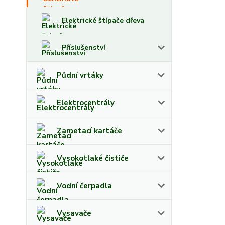
Elektrické štípače dřeva
Příslušenství
Půdní vrtáky
Elektrocentrály
Zametací kartáče
Vysokotlaké čističe
Vodní čerpadla
Vysavače