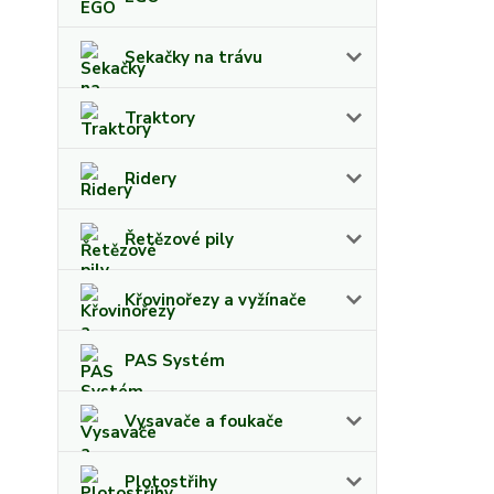
Sekačky na trávu
Traktory
Ridery
Řetězové pily
Křovinořezy a vyžínače
PAS Systém
Vysavače a foukače
Plotostřihy