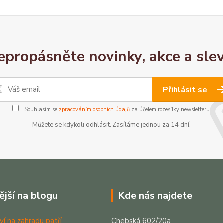
epropásněte novinky, akce a slev
Přihlásit se
Souhlasím se
zpracováním osobních údajů
za účelem rozesílky newsletteru.
Můžete se kdykoli odhlásit. Zasíláme jednou za 14 dní.
ější na blogu
Kde nás najdete
ví na zahradu patří
Chebská 602/20a