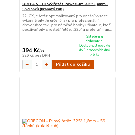
OREGON - Pilový řetěz PowerCut .325" 1,6mm -
56 článků (hranatý zub)
22LGX je řetěz optimalizovaný pro dnešní vysoce
výkonné pily. Je určený jak pro profesionální
dřevorubce tak i pro náročné hobby uživatele, kteří
používají pily s roztečí řetězu .325” a preferují hran...
Skladem u
dodavatele.
Dostupnost obvykle
394 Kč
do 3 pracovních dnů
/
ks
> 5 ks
326 Kč
bez DPH
Přidat do košíku