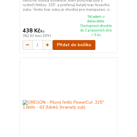
náročné hobby uživatele, kteří používají pily s
roztečí řetězu .325” a preferují kulatý tvar řezacího
zubu. Tento tvar zubu je vhodný pro manipulaci, o...
Skladem u
dodavatele.
Dostupnost obvykle
438 Kč
do 3 pracovních dnů
/
ks
> 5 ks
362 Kč
bez DPH
Přidat do košíku