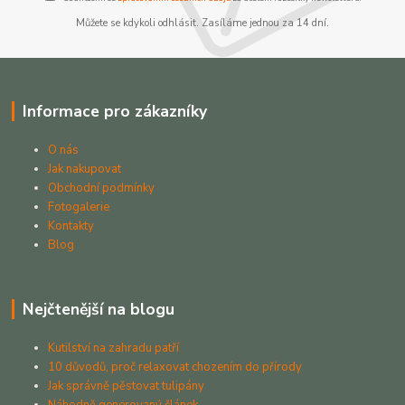
Můžete se kdykoli odhlásit. Zasíláme jednou za 14 dní.
Informace pro zákazníky
O nás
Jak nakupovat
Obchodní podmínky
Fotogalerie
Kontakty
Blog
Nejčtenější na blogu
Kutilství na zahradu patří
10 důvodů, proč relaxovat chozením do přírody
Jak správně pěstovat tulipány
Náhodně generovaný článek