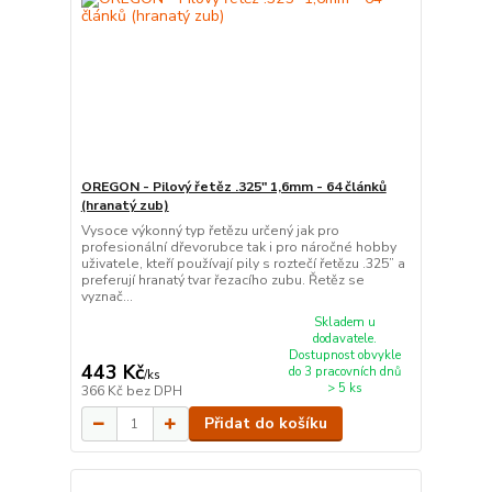
OREGON - Pilový řetěz .325" 1,6mm - 64 článků
(hranatý zub)
Vysoce výkonný typ řetězu určený jak pro
profesionální dřevorubce tak i pro náročné hobby
uživatele, kteří používají pily s roztečí řetězu .325” a
preferují hranatý tvar řezacího zubu. Řetěz se
vyznač...
Skladem u
dodavatele.
Dostupnost obvykle
443 Kč
do 3 pracovních dnů
/
ks
> 5 ks
366 Kč
bez DPH
Přidat do košíku