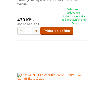
preferují hranatý tvar řezacího zubu. Řetěz se
vyznač...
Skladem u
dodavatele.
Dostupnost obvykle
430 Kč
do 3 pracovních dnů
/
ks
> 5 ks
355 Kč
bez DPH
Přidat do košíku