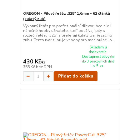
OREGON - Pilový řetěz .325" 1,6mm - 62 článků
(kulatý zub)
Výkonný řetěz pro profesionální dřevorubce ale i
náročné hobby uživatele, kteří používají pily s
roztečí řetězu .325” a preferují kulatý tvar řezacího
zubu. Tento tvar zubu je vhodný pro manipulaci, o...
Skladem u
dodavatele.
Dostupnost obvykle
430 Kč
do 3 pracovních dnů
/
ks
> 5 ks
355 Kč
bez DPH
Přidat do košíku