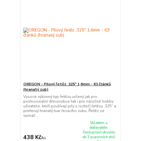
OREGON - Pilový řetěz .325" 1,6mm - 63 článků
(hranatý zub)
Vysoce výkonný typ řetězu určený jak pro
profesionální dřevorubce tak i pro náročné hobby
uživatele, kteří používají pily s roztečí řetězu .325” a
preferují hranatý tvar řezacího zubu. Řetěz se
vyznač...
Skladem u
dodavatele.
Dostupnost obvykle
438 Kč
do 3 pracovních dnů
/
ks