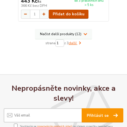
443 Kč
do 3 pracovních dnů
/
ks
> 5 ks
366 Kč
bez DPH
Přidat do košíku
Načíst další produkty (12)
strana
z 3
další
Nepropásněte novinky, akce a
slevy!
Přihlásit se
Souhlasím se
zpracováním osobních údajů
za účelem rozesílky newsletteru.