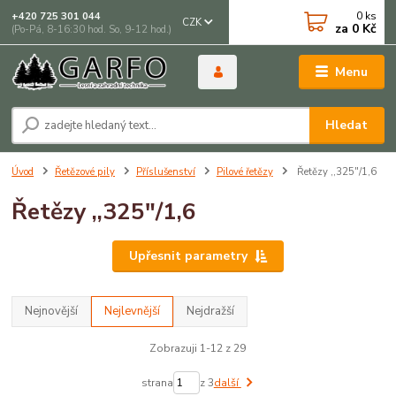
0
ks
+420 725 301 044
CZK
za
0 Kč
(Po-Pá, 8-16:30 hod. So, 9-12 hod.)
Menu
Hledat
Úvod
Řetězové pily
Příslušenství
Pilové řetězy
Řetězy ,,325"/1,6
Řetězy ,,325"/1,6
Upřesnit parametry
Nejnovější
Nejlevnější
Nejdražší
Zobrazuji 1-12 z 29
strana
z 3
další