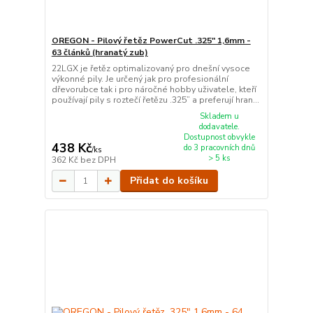
OREGON - Pilový řetěz PowerCut .325" 1,6mm -
63 článků (hranatý zub)
22LGX je řetěz optimalizovaný pro dnešní vysoce
výkonné pily. Je určený jak pro profesionální
dřevorubce tak i pro náročné hobby uživatele, kteří
používají pily s roztečí řetězu .325” a preferují hran...
Skladem u
dodavatele.
Dostupnost obvykle
438 Kč
do 3 pracovních dnů
/
ks
> 5 ks
362 Kč
bez DPH
Přidat do košíku