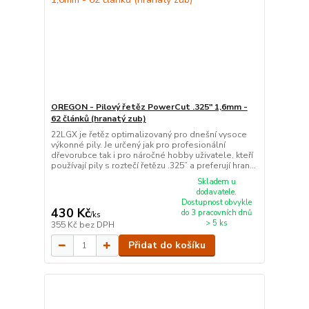
OREGON - Pilový řetěz PowerCut .325" 1,6mm -
62 článků (hranatý zub)
22LGX je řetěz optimalizovaný pro dnešní vysoce
výkonné pily. Je určený jak pro profesionální
dřevorubce tak i pro náročné hobby uživatele, kteří
používají pily s roztečí řetězu .325” a preferují hran...
Skladem u
dodavatele.
Dostupnost obvykle
430 Kč
do 3 pracovních dnů
/
ks
> 5 ks
355 Kč
bez DPH
Přidat do košíku