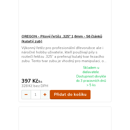
OREGON - Pilový řetěz .325" 1,6mm - 56 článků
(kulatý zub)
Výkonný řetěz pro profesionální dřevorubce ale i
náročné hobby uživatele, kteří používají pily s
roztečí řetězu .325” a preferují kulatý tvar řezacího
zubu. Tento tvar zubu je vhodný pro manipulaci, o...
Skladem u
dodavatele.
Dostupnost obvykle
397 Kč
do 3 pracovních dnů
/
ks
> 5 ks
328 Kč
bez DPH
Přidat do košíku