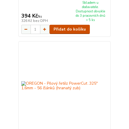
Skladem u
dodavatele.
Dostupnost obvykle
394 Kč
do 3 pracovních dnů
/
ks
> 5 ks
326 Kč
bez DPH
Přidat do košíku