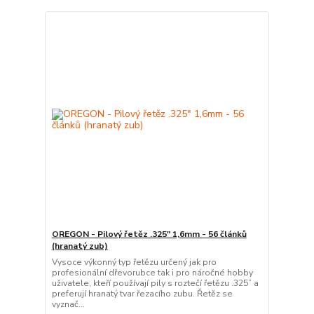
OREGON - Pilový řetěz .325" 1,6mm - 56 článků
(hranatý zub)
Vysoce výkonný typ řetězu určený jak pro
profesionální dřevorubce tak i pro náročné hobby
uživatele, kteří používají pily s roztečí řetězu .325” a
preferují hranatý tvar řezacího zubu. Řetěz se
vyznač...