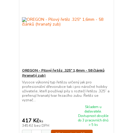
OREGON - Pilový řetěz .325" 1,6mm - 58 článků
(hranatý zub)
Vysoce výkonný typ řetězu určený jak pro
profesionální dřevorubce tak i pro náročné hobby
uživatele, kteří používají pily s roztečí řetězu .325” a
preferují hranatý tvar řezacího zubu. Řetěz se
vyznač...
Skladem u
dodavatele.
Dostupnost obvykle
417 Kč
do 3 pracovních dnů
/
ks
> 5 ks
345 Kč
bez DPH