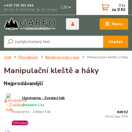
0
ks
+420 725 301 044
CZK
za
0 Kč
(Po-Pá, 8-16:30 hod. So, 9-12 hod.)
Menu
Hledat
Úvod
Příslušenství
Nářadí pro práci v lese
Manipulační kleště a háky
Manipulační kleště a háky
Nejprodávanější
Husqvarna - Zvedací hák
1.
Skladem 1 ks
Husqvarna - Zvedací hák
849 Kč
702 Kč bez DPH
TOP produkt