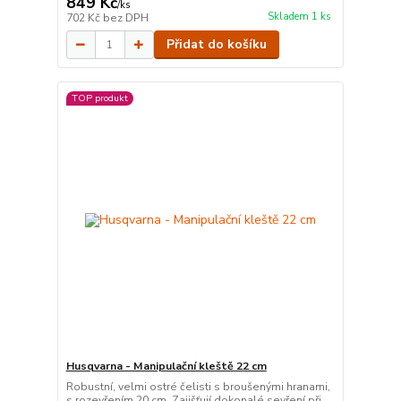
849 Kč
/
ks
Skladem 1 ks
702 Kč
bez DPH
Přidat do košíku
TOP produkt
Husqvarna - Manipulační kleště 22 cm
Robustní, velmi ostré čelisti s broušenými hranami,
s rozevřením 20 cm. Zajišťují dokonalé sevření při