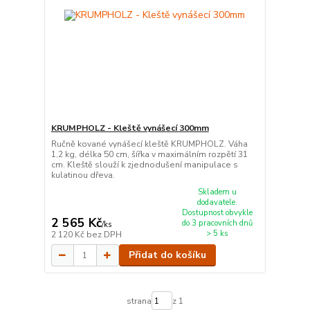
KRUMPHOLZ - Kleště vynášecí 300mm
Ručně kované vynášecí kleště KRUMPHOLZ. Váha
1,2 kg, délka 50 cm, šířka v maximálním rozpětí 31
cm. Kleště slouží k zjednodušení manipulace s
kulatinou dřeva.
Skladem u
dodavatele.
Dostupnost obvykle
2 565 Kč
do 3 pracovních dnů
/
ks
> 5 ks
2 120 Kč
bez DPH
Přidat do košíku
strana
z 1