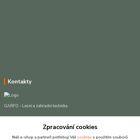
Kontakty
GARFO - Lesní a zahradní technika
Lukáš Čech
+420 725 301 044
Zpracování cookies
(Po-Pá, 8-16:30 hod. So, 9-12 hod.)
Náš e-shop a partneři potřebují Váš
souhlas
s použitím souborů