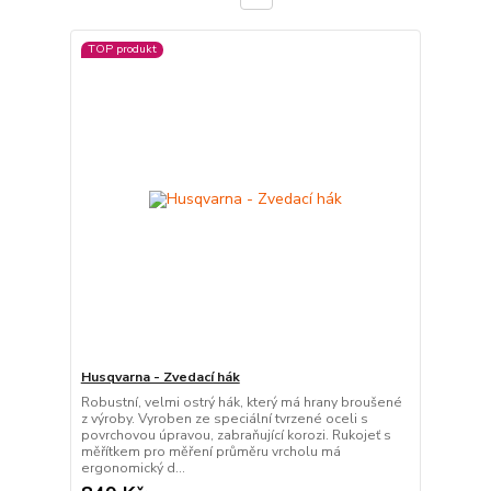
TOP produkt
Husqvarna - Zvedací hák
Robustní, velmi ostrý hák, který má hrany broušené
z výroby. Vyroben ze speciální tvrzené oceli s
povrchovou úpravou, zabraňující korozi. Rukojeť s
měřítkem pro měření průměru vrcholu má
ergonomický d...