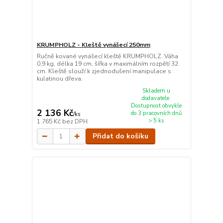
KRUMPHOLZ - Kleště vynášecí 250mm
Ručně kované vynášecí kleště KRUMPHOLZ. Váha
0,9 kg, délka 19 cm, šířka v maximálním rozpětí 32
cm. Kleště slouží k zjednodušení manipulace s
kulatinou dřeva.
Skladem u
dodavatele.
Dostupnost obvykle
2 136 Kč
do 3 pracovních dnů
/
ks
> 5 ks
1 765 Kč
bez DPH
Přidat do košíku