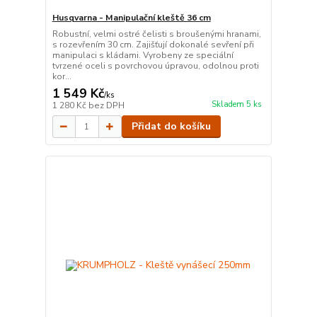
Husqvarna - Manipulační kleště 36 cm
Robustní, velmi ostré čelisti s broušenými hranami,
s rozevřením 30 cm. Zajišťují dokonalé sevření při
manipulaci s kládami. Vyrobeny ze speciální
tvrzené oceli s povrchovou úpravou, odolnou proti
kor...
1 549 Kč
/
ks
Skladem 5 ks
1 280 Kč
bez DPH
Přidat do košíku