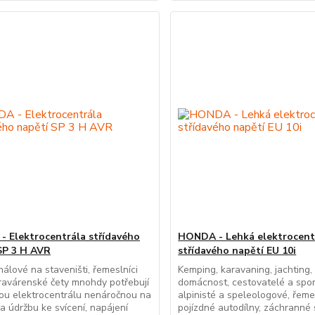
 Elektrocentrála střídavého
HONDA - Lehká elektrocent
SP 3 H AVR
střídavého napětí EU 10i
nálové na staveništi, řemeslníci
Kemping, karavaning, jachting,
avárenské čety mnohdy potřebují
domácnost, cestovatelé a spor
ou elektrocentrálu nenáročnou na
alpinisté a speleologové, řemes
a údržbu ke svícení, napájení
pojízdné autodílny, záchranné 