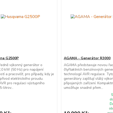
rna G2500P
AGAMA - Generátor R3000
ředně výkonný generátor o
AGAMA představuje novou řa
,0 kW (50 Hz) pro napájení
čtyřtaktních benzínových gene
tí a pracovišť, pro případy, kdy je
technologií AVR regulace. Tyt
řívod elektrického proudu.
generátory zajišťují stálý výk
VR pro regulaci výstupního
připojených zařízení. Kompaktn
-litrov...
umožňuje snadné přem...
S
d
D
ob