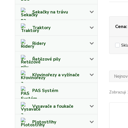
Sekačky na trávu
Cena:
Traktory
Ridery
Skl
Řetězové pily
Křovinořezy a vyžínače
Nejnově
PAS Systém
Zobrazuji 
Vysavače a foukače
Plotostřihy