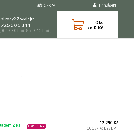
Přihlášení
CZK
 si rady? Zavolejte.
0
ks
 725 301 044
za
0 Kč
, 8-16:30 hod. So, 9-12 hod.)
12 290 Kč
ladem 2 ks
TOP produkt
10 157 Kč bez DPH