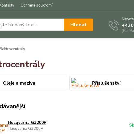
Kontakty
Ochrana soukromí
Nevíte
Hledat
+420
(Po-Pá
lektrocentrály
trocentrály
Oleje a maziva
Příslušenství
dávanější
Husqvarna G3200P
Sk
Husqvarna G3200P