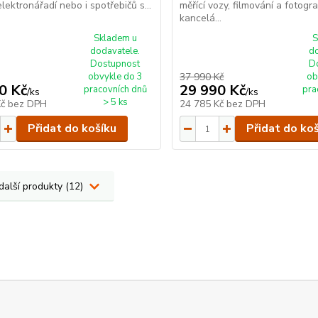
lektronářadí nebo i spotřebičů s...
měřící vozy, filmování a fotogra
kancelá...
Skladem u
S
dodavatele.
d
Dostupnost
D
obvykle do 3
37 990 Kč
ob
0 Kč
29 990 Kč
pracovních dnů
pra
/
ks
/
ks
> 5 ks
Kč
bez DPH
24 785 Kč
bez DPH
Přidat do košíku
Přidat do ko
další produkty (12)