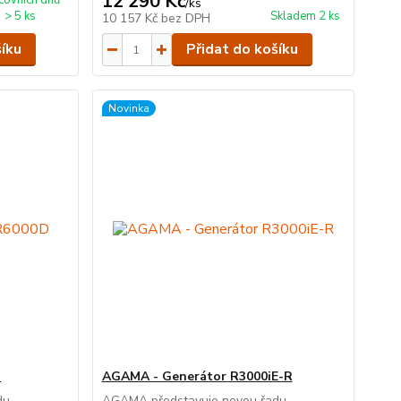
12 290 Kč
covních dnů
/
ks
> 5 ks
Skladem 2 ks
10 157 Kč
bez DPH
šíku
Přidat do košíku
Novinka
D
AGAMA - Generátor R3000iE-R
du
AGAMA představuje novou řadu