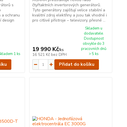
rátorů s
čtyřtaktních invertorových generátorů.
o
Tyto generátory zajišťují velice stabilní a
on a ochranu
kvalitní zdroj elektřiny a jsou tak vhodné i
í design
pro citlivé přístroje – televizory, přesné ...
Skladem u
dodavatele.
Dostupnost
obvykle do 3
19 990 Kč
pracovních dnů
/
ks
Skladem 1 ks
> 5 ks
16 521 Kč
bez DPH
šíku
Přidat do košíku