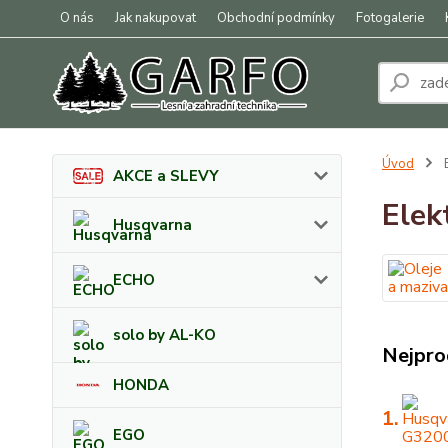
O nás
Jak nakupovat
Obchodní podmínky
Fotogalerie
Úvod
E
AKCE a SLEVY
Elek
Husqvarna
ECHO
solo by AL-KO
Nejpro
HONDA
1.
EGO