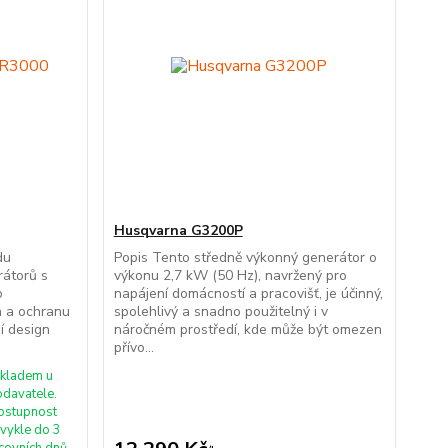
Husqvarna G3200P
du
Popis Tento středně výkonný generátor o
rátorů s
výkonu 2,7 kW (50 Hz), navržený pro
o
napájení domácností a pracovišť, je účinný,
on a ochranu
spolehlivý a snadno použitelný i v
í design
náročném prostředí, kde může být omezen
přívo...
kladem u
odavatele.
ostupnost
vykle do 3