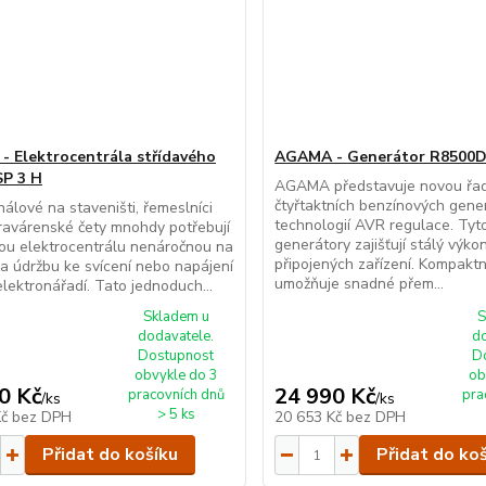
 Elektrocentrála střídavého
AGAMA - Generátor R8500
SP 3 H
AGAMA představuje novou řa
čtyřtaktních benzínových gene
nálové na staveništi, řemeslníci
technologií AVR regulace. Tyt
avárenské čety mnohdy potřebují
generátory zajišťují stálý výk
ou elektrocentrálu nenáročnou na
připojených zařízení. Kompaktn
a údržbu ke svícení nebo napájení
umožňuje snadné přem...
elektronářadí. Tato jednoduch...
Skladem u
S
dodavatele.
d
Dostupnost
D
obvykle do 3
ob
0 Kč
24 990 Kč
pracovních dnů
pra
/
ks
/
ks
> 5 ks
Kč
bez DPH
20 653 Kč
bez DPH
Přidat do košíku
Přidat do ko