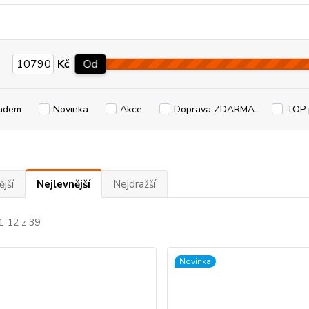
Kč
Od
adem
Novinka
Akce
Doprava ZDARMA
TOP 
jší
Nejlevnější
Nejdražší
1-12 z 39
Novinka