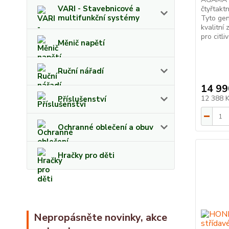
VARI - Stavebnicové a
čtyřtakt
multifunkční systémy
Tyto gene
kvalitní 
pro citli
Měnič napětí
Ruční nářadí
14 99
12 388 
Příslušenství
Ochranné oblečení a obuv
Hračky pro děti
Nepropásněte novinky, akce