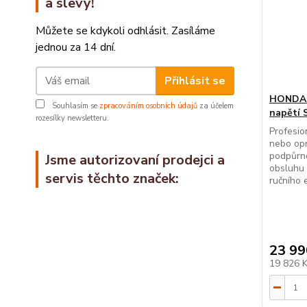
a slevy!
Můžete se kdykoli odhlásit. Zasíláme
jednou za 14 dní.
Přihlásit se
HONDA -
Souhlasím se
zpracováním osobních údajů
za účelem
napětí 
rozesílky newsletteru.
Profesio
nebo opr
podpůrn
Jsme autorizovaní prodejci a
obsluhu 
servis těchto značek:
ručního 
23 99
19 826 