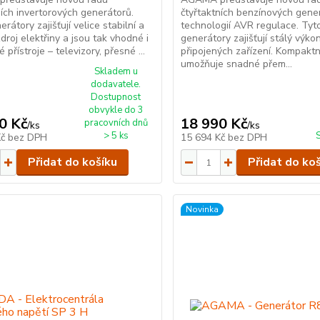
ních invertorových generátorů.
čtyřtaktních benzínových gene
rátory zajišťují velice stabilní a
technologií AVR regulace. Tyt
zdroj elektřiny a jsou tak vhodné i
generátory zajišťují stálý výk
vé přístroje – televizory, přesné ...
připojených zařízení. Kompaktn
umožňuje snadné přem...
Skladem u
dodavatele.
Dostupnost
obvykle do 3
0 Kč
18 990 Kč
pracovních dnů
/
ks
/
ks
> 5 ks
Kč
bez DPH
15 694 Kč
bez DPH
Přidat do košíku
Přidat do ko
Novinka