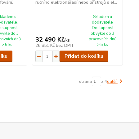
fování,
ručního elektronářadí nebo přístrojů s el...
kladem u
Skladem u
odavatele.
dodavatele.
ostupnost
Dostupnost
vykle do 3
obvykle do 3
32 490 Kč
covních dnů
pracovních dnů
/
ks
> 5 ks
> 5 ks
26 851 Kč
bez DPH
šíku
Přidat do košíku
strana
z 4
další