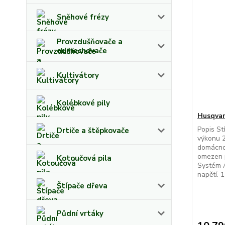
Sněhové frézy
Provzdušňovače a
odmechovače
Kultivátory
Kolébkové pily
Husqva
Popis St
Drtiče a štěpkovače
výkonu 2
domácnos
omezen p
Kotoučová pila
Systém A
napětí. 15
Štípače dřeva
Půdní vrtáky