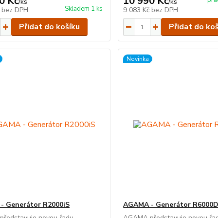
0 Kč
10 990 Kč
pra
/
ks
/
ks
Skladem 1 ks
č
bez DPH
9 083 Kč
bez DPH
Přidat do košíku
Přidat do ko
Novinka
- Generátor R2000iS
AGAMA - Generátor R6000
ředstavuje novou řadu
AGAMA představuje novou řa