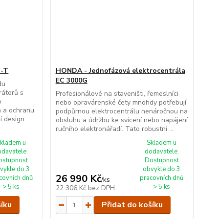
D-T
HONDA - Jednofázová elektrocentrála
EC 3000G
du
rátorů s
Profesionálové na staveništi, řemeslníci
o
nebo opravárenské čety mnohdy potřebují
on a ochranu
podpůrnou elektrocentrálu nenáročnou na
í design
obsluhu a údržbu ke svícení nebo napájení
ručního elektronářadí. Tato robustní ...
kladem u
Skladem u
odavatele.
dodavatele.
ostupnost
Dostupnost
vykle do 3
obvykle do 3
26 990 Kč
covních dnů
pracovních dnů
/
ks
> 5 ks
> 5 ks
22 306 Kč
bez DPH
šíku
Přidat do košíku