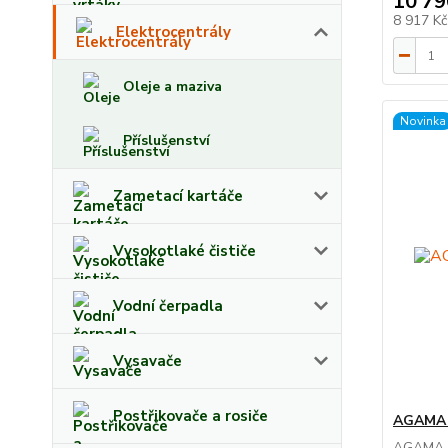
10 79
8 917 K
Elektrocentrály
Oleje a maziva
Novinka
Příslušenství
Zametací kartáče
Vysokotlaké čističe
Vodní čerpadla
Vysavače
Postřikovače a rosiče
AGAMA 
AGAMA p