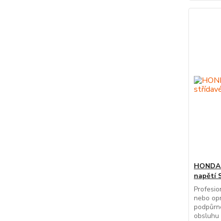
HONDA -
napětí 
Profesio
nebo opr
podpůrn
obsluhu 