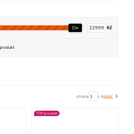
Do
Kč
produkt
strana
z 4
další
TOP produkt