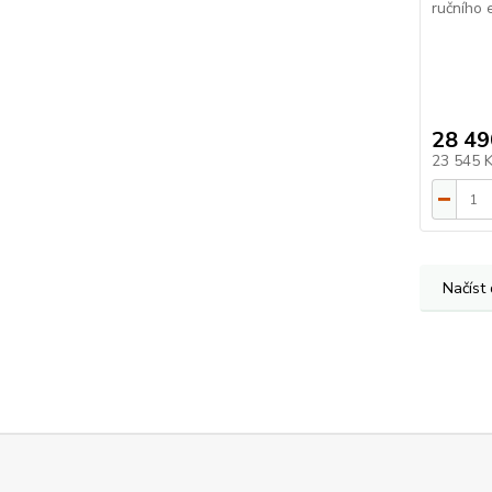
ručního e
28 49
23 545 
Načíst 