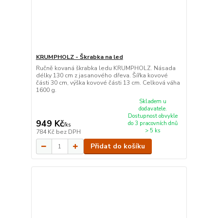
KRUMPHOLZ - Škrabka na led
Ručně kovaná škrabka ledu KRUMPHOLZ. Násada
délky 130 cm z jasanového dřeva. Šířka kovové
části 30 cm, výška kovové části 13 cm. Celková váha
1600 g.
Skladem u
dodavatele.
Dostupnost obvykle
949 Kč
do 3 pracovních dnů
/
ks
> 5 ks
784 Kč
bez DPH
Přidat do košíku