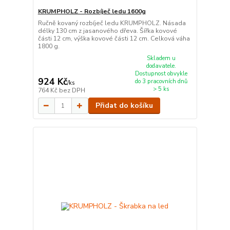
KRUMPHOLZ - Rozbíječ ledu 1600g
Ručně kovaný rozbíječ ledu KRUMPHOLZ. Násada
délky 130 cm z jasanového dřeva. Šířka kovové
části 12 cm, výška kovové části 12 cm. Celková váha
1800 g.
Skladem u
dodavatele.
Dostupnost obvykle
924 Kč
do 3 pracovních dnů
/
ks
> 5 ks
764 Kč
bez DPH
Přidat do košíku