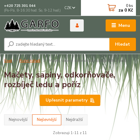
0
ks
+420 725 301 044
CZK
za
0 Kč
(Po-Pá, 8-16:30 hod. So, 9-12 hod.)
Menu
Hledat
Úvod
Ruční nářadí
Mačety, sapiny, odkorňovače, rozbíječ ledu a poříz
Mačety, sapiny, odkorňovače,
rozbíječ ledu a poříz
Upřesnit parametry
Nejnovější
Nejlevnější
Nejdražší
Zobrazuji 1-11 z 11