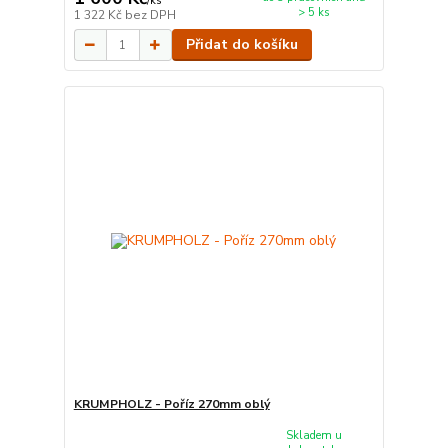
/
ks
> 5 ks
1 322 Kč
bez DPH
Přidat do košíku
KRUMPHOLZ - Poříz 270mm oblý
Skladem u