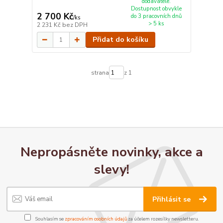
dodavatele.
Dostupnost obvykle
2 700 Kč
do 3 pracovních dnů
/
ks
> 5 ks
2 231 Kč
bez DPH
Přidat do košíku
strana
z 1
Nepropásněte novinky, akce a
slevy!
Přihlásit se
Souhlasím se
zpracováním osobních údajů
za účelem rozesílky newsletteru.