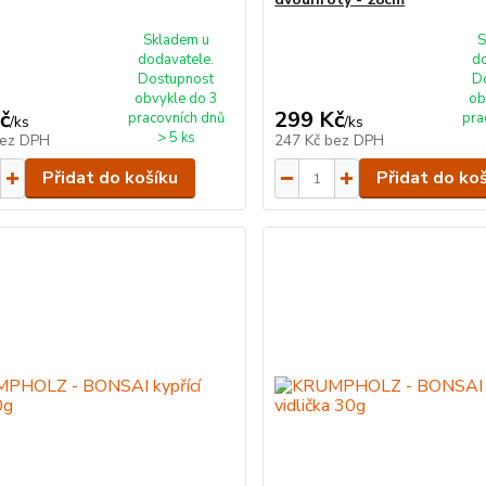
Skladem u
S
dodavatele.
d
Dostupnost
D
obvykle do 3
ob
č
299 Kč
pracovních dnů
pra
/
ks
/
ks
> 5 ks
ez DPH
247 Kč
bez DPH
Přidat do košíku
Přidat do ko