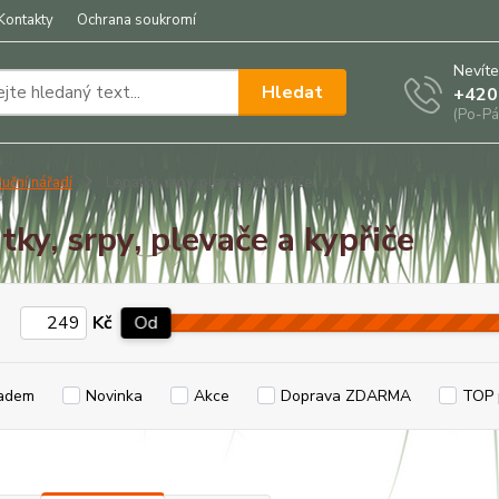
Kontakty
Ochrana soukromí
Nevíte
Hledat
+420
(Po-Pá
uční nářadí
Lopatky, srpy, plevače a kypřiče
tky, srpy, plevače a kypřiče
Kč
Od
adem
Novinka
Akce
Doprava ZDARMA
TOP 