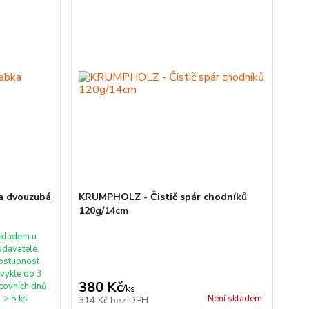
a dvouzubá
KRUMPHOLZ - Čistič spár chodníků
120g/14cm
kladem u
odavatele.
ostupnost
vykle do 3
380 Kč
covních dnů
/
ks
> 5 ks
Není skladem
314 Kč
bez DPH