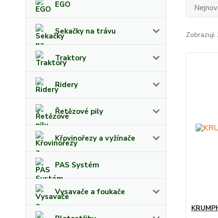
EGO
Nejnově
Sekačky na trávu
Zobrazuji 
Traktory
Ridery
Řetězové pily
Křovinořezy a vyžínače
PAS Systém
Vysavače a foukače
KRUMPH