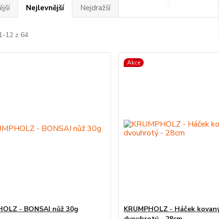
jší
Nejlevnější
Nejdražší
1-12 z 64
Akce
OLZ - BONSAI nůž 30g
KRUMPHOLZ - Háček kovaný
dvouhrotý - 28cm