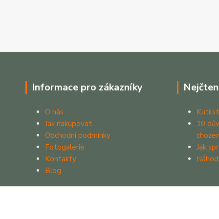
Informace pro zákazníky
Nejčten
O nás
Kutilst
Jak nakupovat
10 dův
Obchodní podmínky
chozen
Fotogalerie
Jak sp
Kontakty
Náhod
Blog