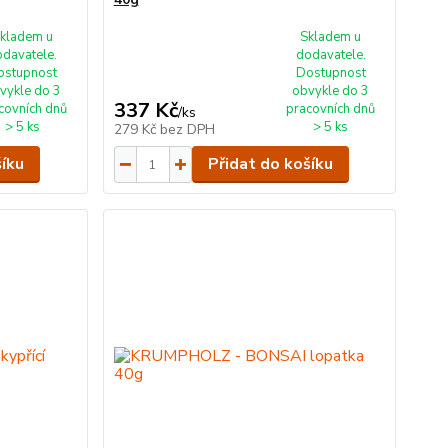
kladem u
Skladem u
odavatele.
dodavatele.
ostupnost
Dostupnost
vykle do 3
obvykle do 3
337 Kč
covních dnů
pracovních dnů
/
ks
> 5 ks
> 5 ks
279 Kč
bez DPH
šíku
Přidat do košíku