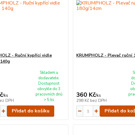
LZ - Ruční kypřící vidle
KRUMPHOLZ - Plevač ruční 
 140g
Skladem u
S
dodavatele.
d
Dostupnost
D
obvykle do 3
ob
č
360 Kč
pracovních dnů
pra
/
ks
/
ks
> 5 ks
ez DPH
298 Kč
bez DPH
Přidat do košíku
Přidat do ko