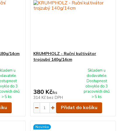
180g/14cm
KRUMPHOLZ - Ruční kultivátor
trojzubý 140g/14cm
kladem u
Skladem u
odavatele.
dodavatele.
ostupnost
Dostupnost
vykle do 3
obvykle do 3
380 Kč
covních dnů
pracovních dnů
/
ks
> 5 ks
> 5 ks
314 Kč
bez DPH
šíku
Přidat do košíku
Novinka