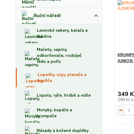
Ruční nářadí
Lesnické sekery, kalače a
kladiva
Mačety, sapiny,
KRUMPHO
odkorňovače, rozbíječ
JUNIOR
ledu a poříz
Lopatky, srpy, plevače a
kypřiče
349 K
Lopaty, rýče, hrábě a vidle
288 Kč
b
Motyky, kopáče a
krumpáče
Násady a kožené doplňky