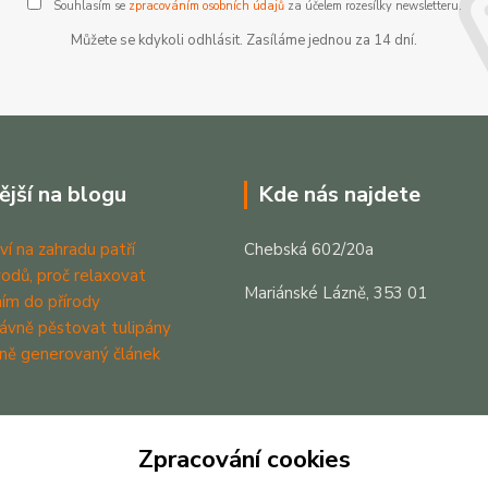
Souhlasím se
zpracováním osobních údajů
za účelem rozesílky newsletteru.
Můžete se kdykoli odhlásit. Zasíláme jednou za 14 dní.
ější na blogu
Kde nás najdete
ví na zahradu patří
Chebská 602/20a
odů, proč relaxovat
Mariánské Lázně, 353 01
ím do přírody
rávně pěstovat tulipány
ně generovaný článek
Zpracování cookies