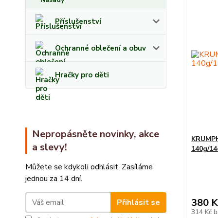
Příslušenství
Ochranné oblečení a obuv
Hračky pro děti
Nepropásněte novinky, akce
KRUMPHO
a slevy!
140g/14
Můžete se kdykoli odhlásit. Zasíláme
jednou za 14 dní.
380 K
Přihlásit se
314 Kč
b