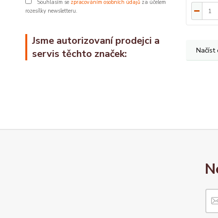
Souhlasím se
zpracováním osobních údajů
za účelem
rozesílky newsletteru.
Jsme autorizovaní prodejci a
Načíst 
servis těchto značek:
N