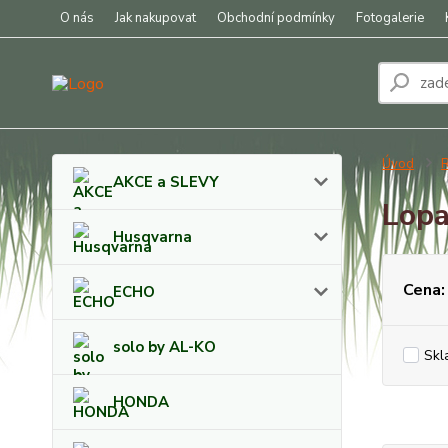
O nás
Jak nakupovat
Obchodní podmínky
Fotogalerie
Úvod
R
AKCE a SLEVY
Lopa
Husqvarna
Cena:
ECHO
solo by AL-KO
Skl
HONDA