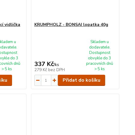
 vidlička
KRUMPHOLZ - BONSAI lopatka 40g
kladem u
Skladem u
odavatele.
dodavatele.
ostupnost
Dostupnost
vykle do 3
obvykle do 3
337 Kč
covních dnů
pracovních dnů
/
ks
> 5 ks
> 5 ks
279 Kč
bez DPH
šíku
Přidat do košíku