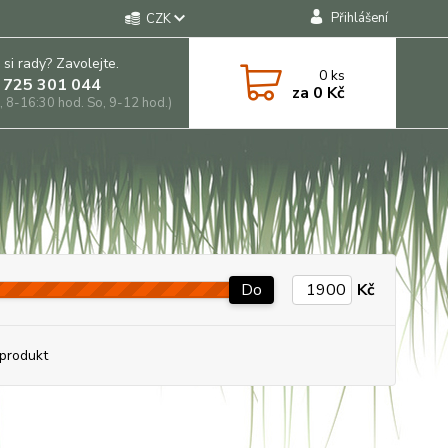
Přihlášení
CZK
 si rady? Zavolejte.
0
ks
 725 301 044
za
0 Kč
, 8-16:30 hod. So, 9-12 hod.)
Do
Kč
produkt