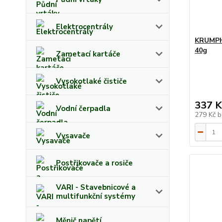
Elektrocentrály
KRUMPHO
40g
Zametací kartáče
Vysokotlaké čističe
337 K
Vodní čerpadla
279 Kč
b
Vysavače
Postřikovače a rosiče
VARI - Stavebnicové a
multifunkční systémy
Měnič napětí