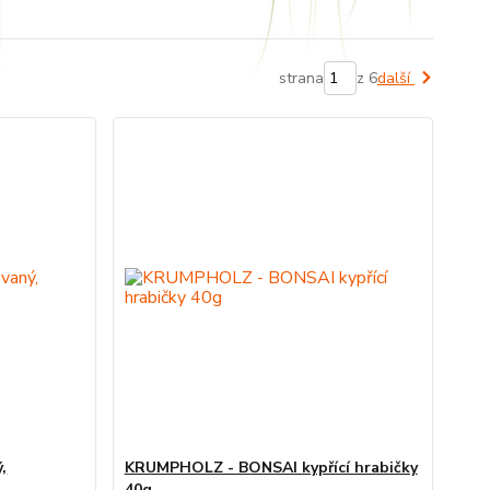
strana
z 6
další
,
KRUMPHOLZ - BONSAI kypřící hrabičky
40g