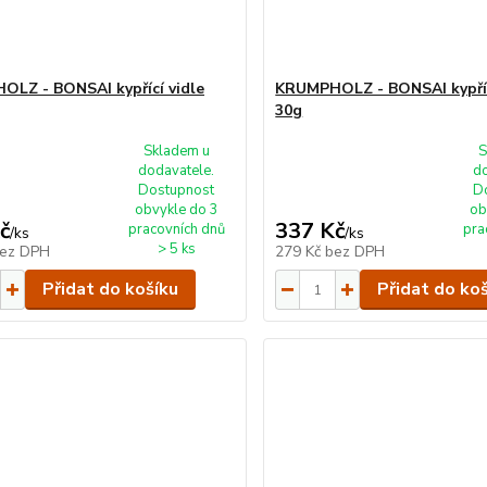
LZ - BONSAI kypřící vidle
KRUMPHOLZ - BONSAI kypřící
30g
Skladem u
S
dodavatele.
d
Dostupnost
D
obvykle do 3
ob
č
337 Kč
pracovních dnů
pra
/
ks
/
ks
> 5 ks
ez DPH
279 Kč
bez DPH
Přidat do košíku
Přidat do ko