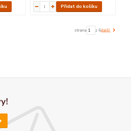
šíku
Přidat do košíku
strana
z 6
další
y!