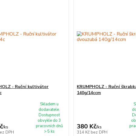
LZ - Ruční kultivátor
KRUMPHOLZ - Ruční škrabk
c
140g/14ccm
Skladem u
S
dodavatele.
d
Dostupnost
D
obvykle do 3
ob
č
380 Kč
pracovních dnů
pra
/
ks
/
ks
> 5 ks
ez DPH
314 Kč
bez DPH