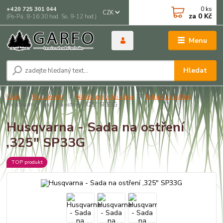
0
ks
+420 725 301 044
CZK
za
0 Kč
(Po-Pá, 8-16:30 hod. So, 9-12 hod.)
Menu
Hledat
Úvod
Příslušenství
Nářadí pro práci v lese
Nářadí na ostření
Husqvarna - Sada na ostření ,325" SP33G
Husqvarna - Sada na ostření
,325" SP33G
TOP produkt