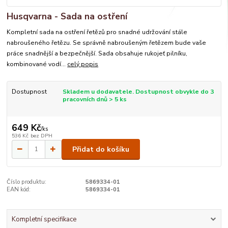
Husqvarna - Sada na ostření
Kompletní sada na ostření řetězů pro snadné udržování stále
nabroušeného řetězu. Se správně nabroušeným řetězem bude vaše
práce snadnější a bezpečnější. Sada obsahuje rukojeť pilníku,
kombinované vodí...
celý popis
Dostupnost
Skladem u dodavatele. Dostupnost obvykle do 3
pracovních dnů > 5 ks
649 Kč
/
ks
536 Kč
bez DPH
Přidat do košíku
Číslo produktu:
5869334-01
EAN kód:
5869334-01
Kompletní specifikace