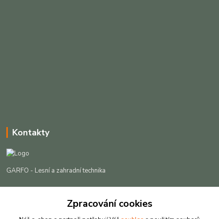
Kontakty
GARFO - Lesní a zahradní technika
Lukáš Čech
+420 725 301 044
Zpracování cookies
(Po-Pá, 8-16:30 hod. So, 9-12 hod.)