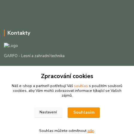
Kontakty
GARFO - Lesní a zahradní technika
Lukáš Čech
Zpracování cookies
+420 725 301 044
(Po-Pá, 8-16:30 hod. So, 9-12 hod.)
Náš e-shop a partneři potřebují Váš
souhlas
s použitím souborů
cookies, aby Vám mohli zobrazovat informace týkající se Vašich
info@garfo.cz
zájmů.
Souhlasím
Nastavení
Souhlas můžete odmítnout
zde
.