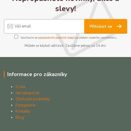
slevy!
Přihlásit se
Souhlasím se
zpracováním osobních údajů
za účelem rozesílky newsletteru.
Můžete se kdykoli odhlásit. Zasíláme jednou za 14 dní.
Informace pro zákazníky
O nás
Jak nakupovat
Obchodní podmínky
Fotogalerie
Kontakty
Blog