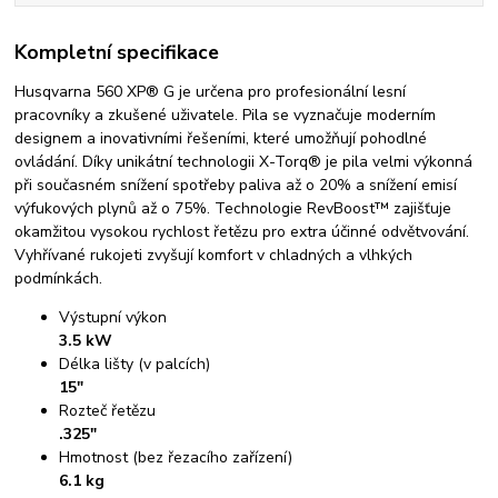
Kompletní specifikace
Husqvarna 560 XP® G je určena pro profesionální lesní
pracovníky a zkušené uživatele. Pila se vyznačuje moderním
designem a inovativními řešeními, které umožňují pohodlné
ovládání. Díky unikátní technologii X-Torq® je pila velmi výkonná
při současném snížení spotřeby paliva až o 20% a snížení emisí
výfukových plynů až o 75%. Technologie RevBoost™ zajišťuje
okamžitou vysokou rychlost řetězu pro extra účinné odvětvování.
Vyhřívané rukojeti zvyšují komfort v chladných a vlhkých
podmínkách.
Výstupní výkon
3.5 kW
Délka lišty (v palcích)
15"
Rozteč řetězu
.325"
Hmotnost (bez řezacího zařízení)
6.1 kg