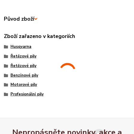
Původ zboží
Zboží zařazeno v kategoriích
Husqvarna
Řetězové pily
Řetězové pily
Benzínové pily
Motorové pily
Profesionální pily
Nepropásněte novinky, akce a