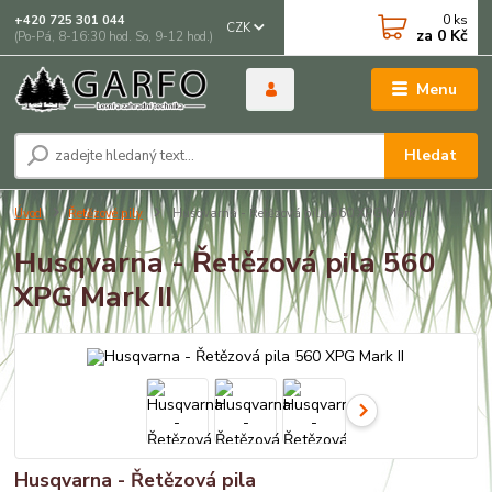
0
ks
+420 725 301 044
CZK
za
0 Kč
(Po-Pá, 8-16:30 hod. So, 9-12 hod.)
Menu
Hledat
Úvod
Řetězové pily
Husqvarna - Řetězová pila 560 XPG Mark II
Husqvarna - Řetězová pila 560
XPG Mark II
Husqvarna - Řetězová pila