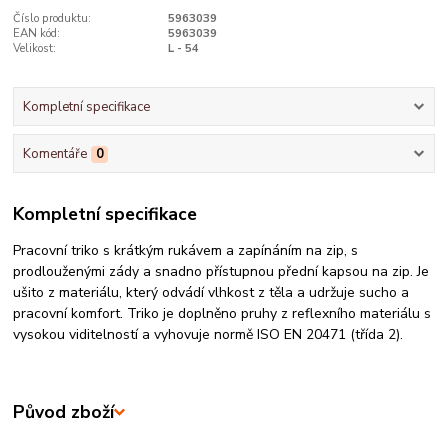
Číslo produktu:
5963039
EAN kód:
5963039
Velikost:
L - 54
Kompletní specifikace
Komentáře
0
Kompletní specifikace
Pracovní triko s krátkým rukávem a zapínáním na zip, s
prodlouženými zády a snadno přístupnou přední kapsou na zip. Je
ušito z materiálu, který odvádí vlhkost z těla a udržuje sucho a
pracovní komfort. Triko je doplněno pruhy z reflexního materiálu s
vysokou viditelností a vyhovuje normě ISO EN 20471 (třída 2).
Původ zboží