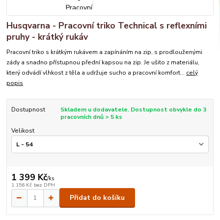
Husqvarna - Pracovní triko Technical s reflexními
pruhy - krátký rukáv
Pracovní triko s krátkým rukávem a zapínáním na zip, s prodlouženými
zády a snadno přístupnou přední kapsou na zip. Je ušito z materiálu,
který odvádí vlhkost z těla a udržuje sucho a pracovní komfort...
celý
popis
Dostupnost
Skladem u dodavatele. Dostupnost obvykle do 3
pracovních dnů > 5 ks
Velikost
1 399 Kč
/
ks
1 156 Kč
bez DPH
Přidat do košíku