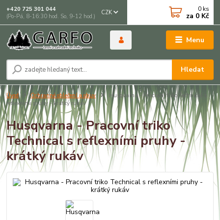
0
ks
+420 725 301 044
CZK
za
0 Kč
(Po-Pá, 8-16:30 hod. So, 9-12 hod.)
Menu
Hledat
Úvod
Ochranné oblečení a obuv
Husqvarna - Pracovní triko Technical s
reflexními pruhy - krátký rukáv
Husqvarna - Pracovní triko
Technical s reflexními pruhy -
krátký rukáv