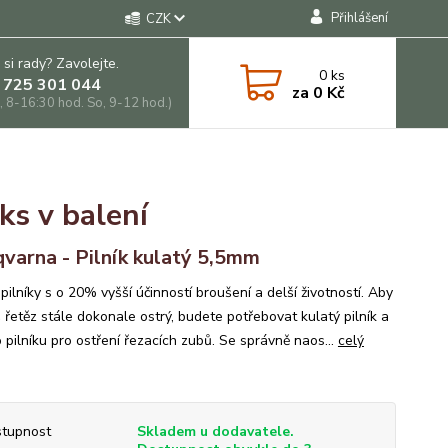
Přihlášení
CZK
 si rady? Zavolejte.
0
ks
 725 301 044
za
0 Kč
, 8-16:30 hod. So, 9-12 hod.)
ks v balení
varna - Pilník kulatý 5,5mm
pilníky s o 20% vyšší účinností broušení a delší životností. Aby
 řetěz stále dokonale ostrý, budete potřebovat kulatý pilník a
 pilníku pro ostření řezacích zubů. Se správně naos...
celý
tupnost
Skladem u dodavatele.