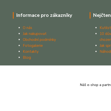
Informace pro zákazníky
Nejčten
O nás
Kutilst
Jak nakupovat
10 dův
Obchodní podmínky
chozen
Fotogalerie
Jak sp
Kontakty
Náhod
Blog
Náš e-shop a partn