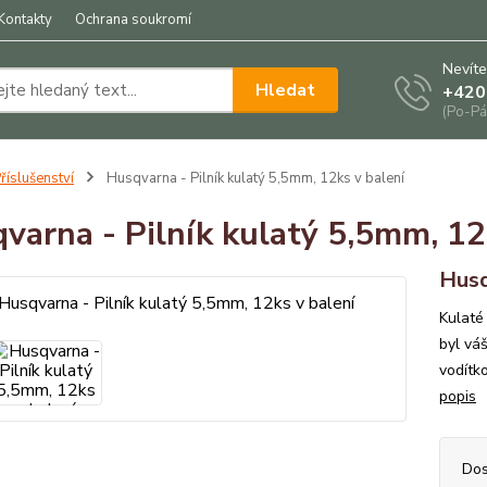
Kontakty
Ochrana soukromí
Nevíte
Hledat
+420
(Po-Pá
říslušenství
Husqvarna - Pilník kulatý 5,5mm, 12ks v balení
varna - Pilník kulatý 5,5mm, 12
Husq
Kulaté 
byl váš
vodítko
popis
Dos