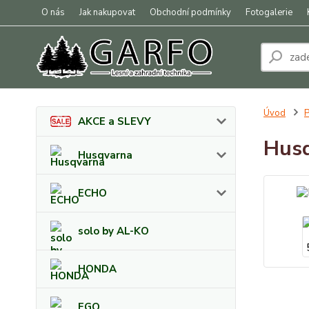
O nás
Jak nakupovat
Obchodní podmínky
Fotogalerie
Úvod
P
AKCE a SLEVY
Husq
Husqvarna
ECHO
solo by AL-KO
HONDA
EGO