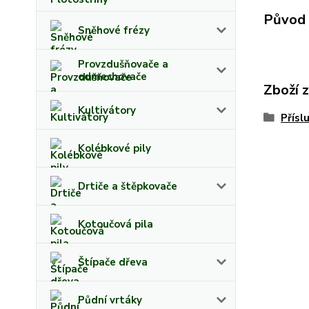
Původ 
Sněhové frézy
Provzdušňovače a
odmechovače
Zboží 
Kultivátory
Přísl
Kolébkové pily
Drtiče a štěpkovače
Kotoučová pila
Štípače dřeva
Půdní vrtáky