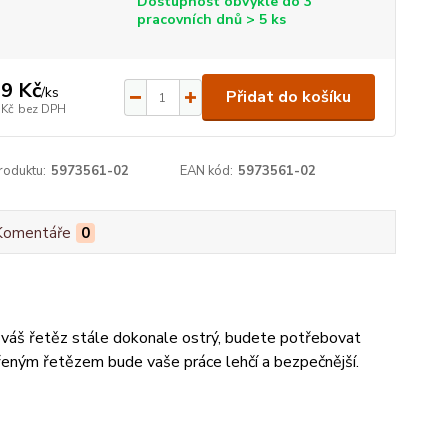
Dostupnost obvykle do 3
pracovních dnů > 5 ks
9 Kč
/
ks
Přidat do košíku
 Kč
bez DPH
roduktu:
5973561-02
EAN kód:
5973561-02
Komentáře
0
yl váš řetěz stále dokonale ostrý, budete potřebovat
střeným řetězem bude vaše práce lehčí a bezpečnější.