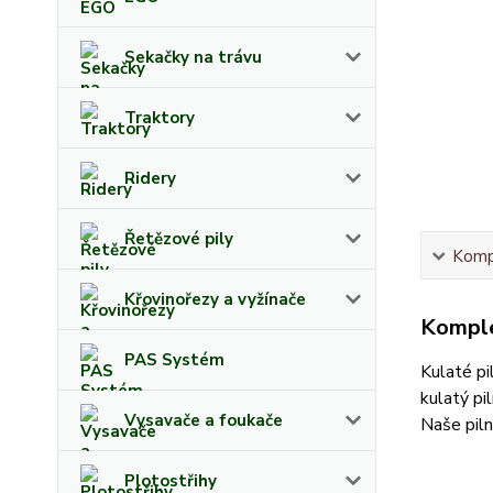
Sekačky na trávu
Traktory
Ridery
Řetězové pily
Kompl
Křovinořezy a vyžínače
Komple
PAS Systém
Kulaté pi
kulatý pi
Vysavače a foukače
Naše piln
Plotostřihy