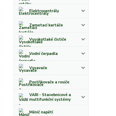
Elektrocentrály
Zametací kartáče
Vysokotlaké čističe
Vodní čerpadla
Vysavače
Postřikovače a rosiče
VARI - Stavebnicové a
multifunkční systémy
Měnič napětí