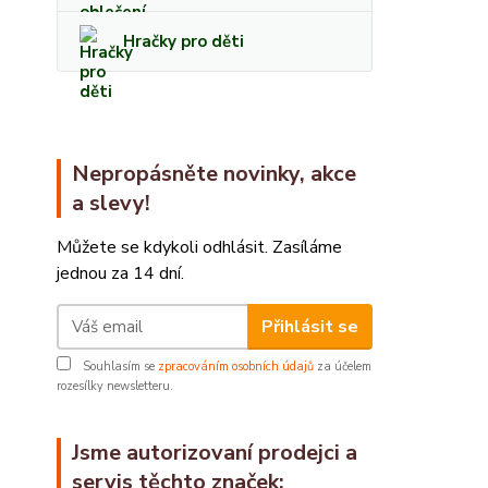
Hračky pro děti
Nepropásněte novinky, akce
a slevy!
Můžete se kdykoli odhlásit. Zasíláme
jednou za 14 dní.
Přihlásit se
Souhlasím se
zpracováním osobních údajů
za účelem
rozesílky newsletteru.
Jsme autorizovaní prodejci a
servis těchto značek: