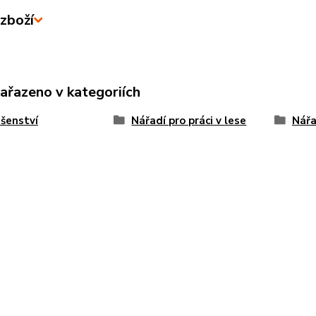
zboží
zařazeno v kategoriích
ušenství
Nářadí pro práci v lese
Nářa