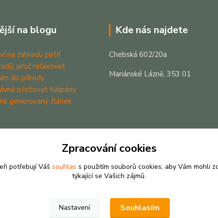
ější na blogu
Kde nás najdete
ví na zahradu patří
Chebská 602/20a
odů, proč relaxovat
Mariánské Lázně, 353 01
ím do přírody
rávně pěstovat tulipány
ně generovaný článek
Zpracování cookies
eři potřebují Váš
souhlas
s použitím souborů cookies, aby Vám mohli z
týkající se Vašich zájmů.
Souhlasím
Nastavení