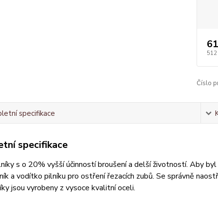
61
512
Číslo p
etní specifikace
tní specifikace
lníky s o 20% vyšší účinností broušení a delší životností. Aby b
lník a vodítko pilníku pro ostření řezacích zubů. Se správně nao
íky jsou vyrobeny z vysoce kvalitní oceli.