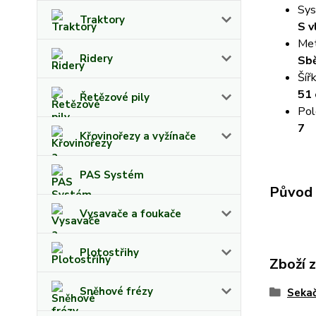
Sys
Traktory
S 
Met
Ridery
Sbě
Šíř
51
Řetězové pily
Pol
7
Křovinořezy a vyžínače
PAS Systém
Původ 
Vysavače a foukače
Plotostřihy
Zboží 
Sněhové frézy
Sekač