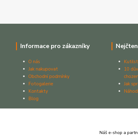
Informace pro zákazníky
Nejčten
O nás
Kutilst
Jak nakupovat
10 dův
Obchodní podmínky
chozen
Fotogalerie
Jak sp
Kontakty
Náhod
Blog
Náš e-shop a partn