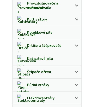
Provzdušňovače a
odmechovače
Kultivátory
Kolébkové pily
Drtiče a štěpkovače
Kotoučová pila
Štípače dřeva
Půdní vrtáky
Elektrocentrály