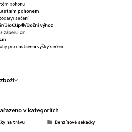
tém pohonu
vlastním pohonem
oda(y) sečení
r/BioClip®/Boční výhoz
ka záběru, cm
 cm
ohy pro nastavení výšky sečení
zboží
zařazeno v kategoriích
ky na trávu
Benzínové sekačky