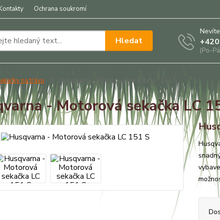
Kontakty
Ochrana soukromí
Nevíte
Hledat
+420
(Po-Pá
ekačky na trávu
Husqvarna - Motorová sekačka LC 151 S
varna - Motorová sekačka LC 1
Husq
Husqva
snadný
vybave
možnos
Dos