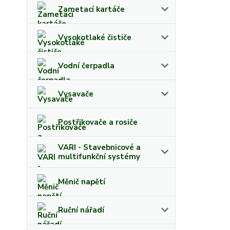
Zametací kartáče
Vysokotlaké čističe
Vodní čerpadla
Vysavače
Postřikovače a rosiče
VARI - Stavebnicové a
multifunkční systémy
Měnič napětí
Ruční nářadí