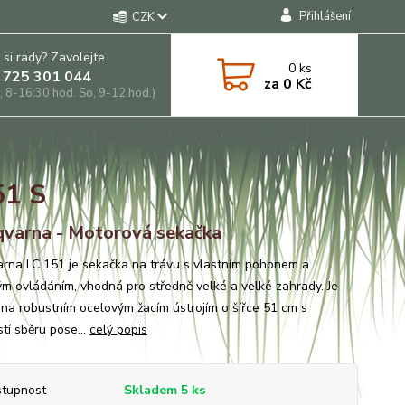
Přihlášení
CZK
 si rady? Zavolejte.
0
ks
 725 301 044
za
0 Kč
, 8-16:30 hod. So, 9-12 hod.)
51 S
varna - Motorová sekačka
rna LC 151 je sekačka na trávu s vlastním pohonem a
m ovládáním, vhodná pro středně velké a velké zahrady. Je
na robustním ocelovým žacím ústrojím o šířce 51 cm s
tí sběru pose...
celý popis
tupnost
Skladem 5 ks