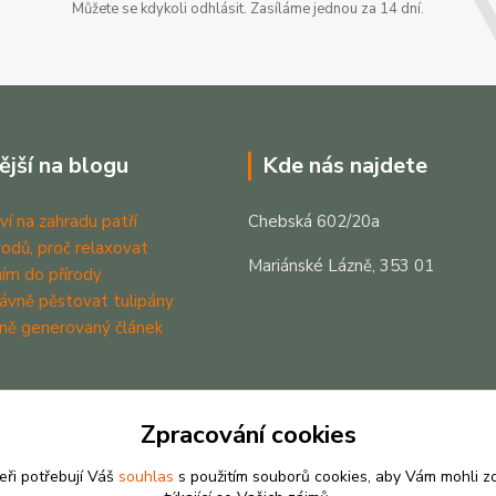
Můžete se kdykoli odhlásit. Zasíláme jednou za 14 dní.
ější na blogu
Kde nás najdete
ví na zahradu patří
Chebská 602/20a
odů, proč relaxovat
Mariánské Lázně, 353 01
ím do přírody
rávně pěstovat tulipány
ně generovaný článek
Zpracování cookies
eři potřebují Váš
souhlas
s použitím souborů cookies, aby Vám mohli z