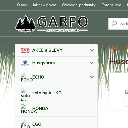
O nás
Jak nakupovat
Obchodní podmínky
Fotogalerie
Úvod
S
AKCE a SLEVY
Husq
Husqvarna
ECHO
solo by AL-KO
HONDA
EGO