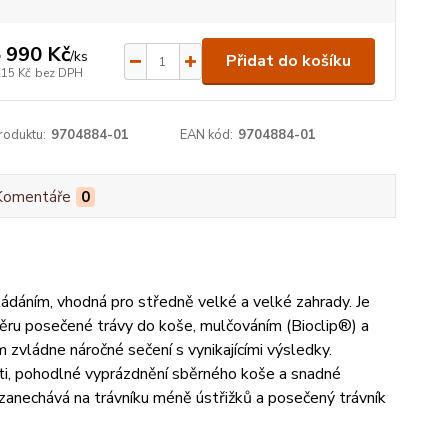
 990 Kč
/
ks
Přidat do košíku
215 Kč
bez DPH
roduktu:
9704884-01
EAN kód:
9704884-01
Komentáře
0
dáním, vhodná pro středně velké a velké zahrady. Je
ěru posečené trávy do koše, mulčováním (Bioclip®) a
vládne náročné sečení s vynikajícími výsledky.
eti, pohodlné vyprázdnění sběrného koše a snadné
 zanechává na trávníku méně ústřižků a posečený trávník