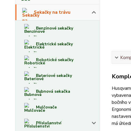
Sekačky na trávu
Benzínové sekačky
Elektrické sekačky
Kompl
Robotické sekačky
Komple
Bateriové sekačky
Husqvarna
Bubnová sekačka
vybavena 
bočního v
Mulčovače
Ergonomic
nastavení
Příslušenství
má úhledn