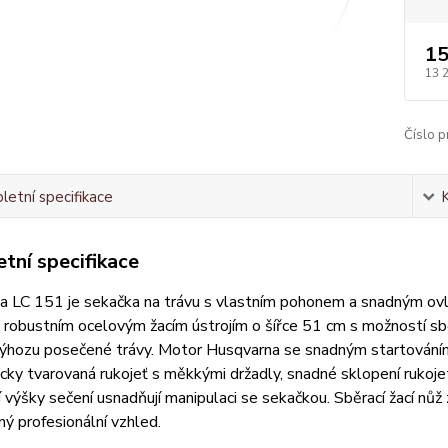
15
13 
Číslo p
etní specifikace
tní specifikace
 LC 151 je sekačka na trávu s vlastním pohonem a snadným ovlá
robustním ocelovým žacím ústrojím o šířce 51 cm s možností sb
ýhozu posečené trávy. Motor Husqvarna se snadným startováním z
ky tvarovaná rukojeť s měkkými držadly, snadné sklopení rukoj
 výšky sečení usnadňují manipulaci se sekačkou. Sběrací žací nůž
ý profesionální vzhled.