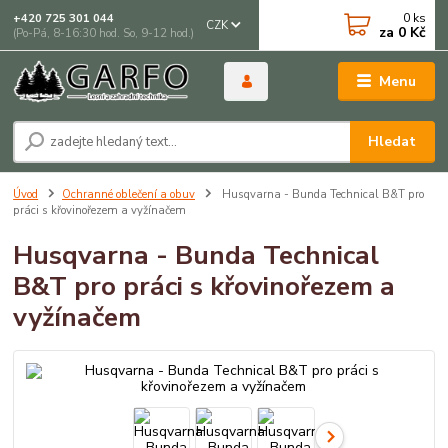
0
ks
+420 725 301 044
CZK
za
0 Kč
(Po-Pá, 8-16:30 hod. So, 9-12 hod.)
Menu
Hledat
Úvod
Ochranné oblečení a obuv
Husqvarna - Bunda Technical B&T pro
práci s křovinořezem a vyžínačem
Husqvarna - Bunda Technical
B&T pro práci s křovinořezem a
vyžínačem