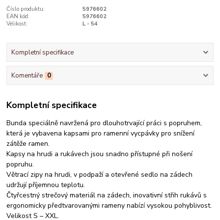
Číslo produktu:
5976602
EAN kód:
5976602
Velikost:
L - 54
Kompletní specifikace
Komentáře
0
Kompletní specifikace
Bunda speciálně navržená pro dlouhotrvající práci s popruhem,
která je vybavena kapsami pro ramenní vycpávky pro snížení
zátěže ramen.
Kapsy na hrudi a rukávech jsou snadno přístupné při nošení
popruhu.
Větrací zipy na hrudi, v podpaží a otevřené sedlo na zádech
udržují příjemnou teplotu.
Čtyřcestný strečový materiál na zádech, inovativní střih rukávů s
ergonomicky předtvarovanými rameny nabízí vysokou pohyblivost.
Velikost S – XXL.