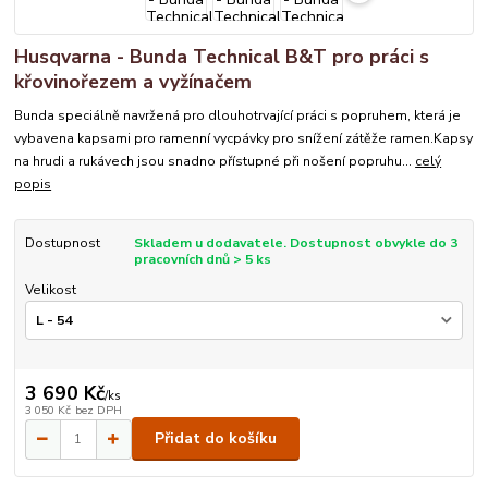
Husqvarna - Bunda Technical B&T pro práci s
křovinořezem a vyžínačem
Bunda speciálně navržená pro dlouhotrvající práci s popruhem, která je
vybavena kapsami pro ramenní vycpávky pro snížení zátěže ramen.Kapsy
na hrudi a rukávech jsou snadno přístupné při nošení popruhu...
celý
popis
Dostupnost
Skladem u dodavatele. Dostupnost obvykle do 3
pracovních dnů > 5 ks
Velikost
3 690 Kč
/
ks
3 050 Kč
bez DPH
Přidat do košíku