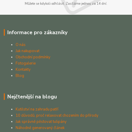
Můžete se kdykoli odhlásit. Zasíláme jednou za 14 dní.
Informace pro zákazníky
O nás
Jak nakupovat
Obchodní podmínky
Fotogalerie
Kontakty
Blog
Nejčtenější na blogu
Kutilství na zahradu patří
10 důvodů, proč relaxovat chozením do přírody
Jak správně pěstovat tulipány
Náhodně generovaný článek