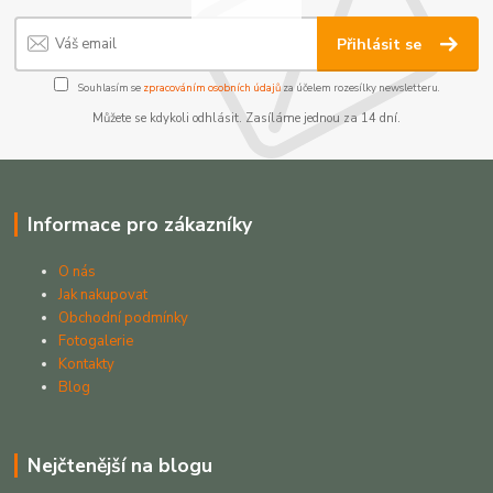
Přihlásit se
Souhlasím se
zpracováním osobních údajů
za účelem rozesílky newsletteru.
Můžete se kdykoli odhlásit. Zasíláme jednou za 14 dní.
Informace pro zákazníky
O nás
Jak nakupovat
Obchodní podmínky
Fotogalerie
Kontakty
Blog
Nejčtenější na blogu