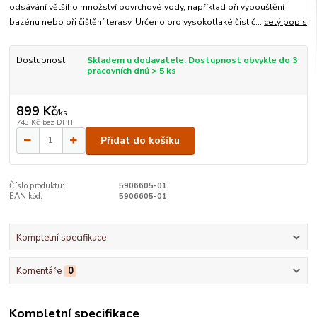
odsávání většího množství povrchové vody, například při vypouštění
bazénu nebo při čištění terasy. Určeno pro vysokotlaké čistič...
celý popis
Dostupnost
Skladem u dodavatele. Dostupnost obvykle do 3
pracovních dnů > 5 ks
899 Kč
/
ks
743 Kč
bez DPH
Přidat do košíku
Číslo produktu:
5906605-01
EAN kód:
5906605-01
Kompletní specifikace
Komentáře
0
Kompletní specifikace