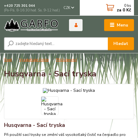
0
ks
+420 725 301 044
CZK
za
0 Kč
(Po-Pá, 8-16:30 hod. So, 9-12 hod.)
Menu
Hledat
Úvod
Vysokotlaké čističe
Příslušenství
Husqvarna - Sací tryska
Husqvarna - Sací tryska
Husqvarna - Sací tryska
Při použití sací trysky se změní váš vysokotlaký čistič na čerpadlo pro