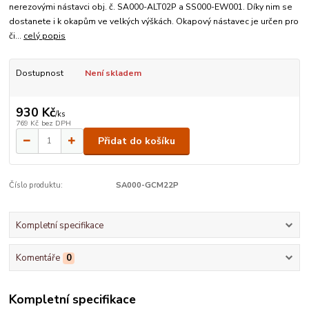
nerezovými nástavci obj. č. SA000-ALT02P a SS000-EW001. Díky nim se
dostanete i k okapům ve velkých výškách. Okapový nástavec je určen pro
či...
celý popis
Dostupnost
Není skladem
930 Kč
/
ks
769 Kč
bez DPH
Přidat do košíku
Číslo produktu:
SA000-GCM22P
Kompletní specifikace
Komentáře
0
Kompletní specifikace