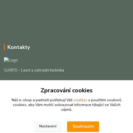
Kontakty
GARFO - Lesní a zahradní technika
Lukáš Čech
+420 725 301 044
Zpracování cookies
(Po-Pá, 8-16:30 hod. So, 9-12 hod.)
Náš e-shop a partneři potřebují Váš
souhlas
s použitím souborů
cookies, aby Vám mohli zobrazovat informace týkající se Vašich
info@garfo.cz
zájmů.
Souhlasím
Nastavení