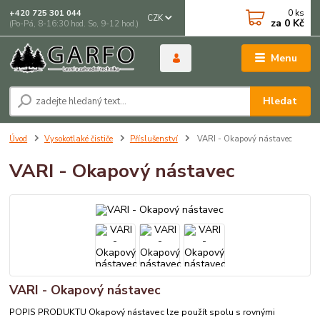
0
ks
+420 725 301 044
CZK
za
0 Kč
(Po-Pá, 8-16:30 hod. So, 9-12 hod.)
Menu
Hledat
Úvod
Vysokotlaké čističe
Příslušenství
VARI - Okapový nástavec
VARI - Okapový nástavec
VARI - Okapový nástavec
POPIS PRODUKTU Okapový nástavec lze použít spolu s rovnými