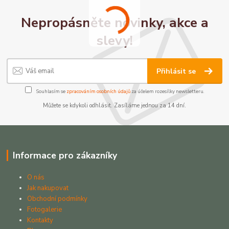
Nepropásněte novinky, akce a
slevy!
Přihlásit se
Souhlasím se
zpracováním osobních údajů
za účelem rozesílky newsletteru.
Můžete se kdykoli odhlásit. Zasíláme jednou za 14 dní.
Informace pro zákazníky
O nás
Jak nakupovat
Obchodní podmínky
Fotogalerie
Kontakty