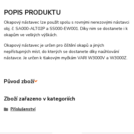
POPIS PRODUKTU
Okapový nástavec lze použít spolu s rovnými nerezovými nástavci
obj. č. SA000-ALT02P a SS000-EW001. Díky nim se dostanete i k
okapům ve velkých výškách.
Okapový nástavec je určen pro čištění okapů a jiných
nepřístupných míst, do kterých se dostanete díky naúhlování
nástavce. Je určen k tlakovým myčkám VARI W3000V a W3000Z.
Původ zboží
Zboží zařazeno v kategoriích
Příslušenství