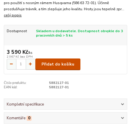
pro použití s nosným rámem Husqvarna (586 63 72-01). Účinně
prozdušňuje trávník, a tím zlepšuje jeho kvalitu. Hroty jsou tepelně zpr...
celý popis
Dostupnost
Skladem u dodavatele. Dostupnost obvykle do 3
pracovních dnů > 5 ks
3 590 Kč
/
ks
2 967 Kč
bez DPH
Přidat do košíku
Číslo produktu:
5882127-01
EAN kód:
5882127-01
Kompletní specifikace
Komentáře
0