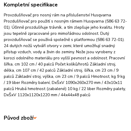
Kompletní specifikace
Provzdušňovač pro nosný rám na příslušenství Husqvarna
Prozdušňovač pro použití s nosným rámem Husqvarna (586 63 72-
01). Účinně prozdušňuje trávník, a tím zlepšuje jeho kvalitu. Hroty
jsou tepelně zpracované pro mimořádnou odolnost. Dutý
provzdušňovač se používá společně s platformou (586 63 72-01).
24 dutých nožů vytváří otvory v zemi, které umožňují snadný
přístup vzduch, vody a živin do zeminy. Nože jsou vyrobeny z
korozi odolného materiálu pro vyšší pevnost a odolnost. Pracovní
šířka, cm 102 cm / 40 palců Počet kolíků/hrotů Základní stroj,
délka, cm 107 cm / 42 palců Základní stroj, šířka, cm 23 cm / 9
palců Základní stroj, výška, cm 23 cm / 9 palců Hmotnost, kg 9 kg
/ 19 liber Rozměry balení, DxŠxV 1090x260x270 mm / 43x10x11
palců Hrubá hmotnost (zabalené) 10 kg / 22 liber Rozměry palety,
DxŠxV 1120x1120x1220 mm / 44x44x48 palců
Původ zboží