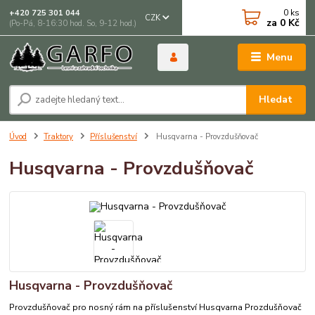
0
ks
+420 725 301 044
CZK
za
0 Kč
(Po-Pá, 8-16:30 hod. So, 9-12 hod.)
Menu
Hledat
Úvod
Traktory
Příslušenství
Husqvarna - Provzdušňovač
Husqvarna - Provzdušňovač
Husqvarna - Provzdušňovač
Provzdušňovač pro nosný rám na příslušenství Husqvarna Prozdušňovač