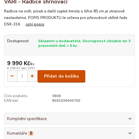
VARI - Radlice shrnovací
Radlice na sníh, písek a další sypké hmoty o šířce 85 cm je stranově
nastavitelná. POPIS PRODUKTU Je určena pro převodové skříně řady
DSK-316.
celý popis
Dostupnost
Skladem u dodavatele. Dostupnost obvykle do 3
pracovních dnů > 5 ks
9 990 Kč
/
ks
8 256 Kč
bez DPH
Přidat do košíku
Číslo produktu:
3808
EAN kód:
8591039000700
Kompletní specifikace
Komentáře
0