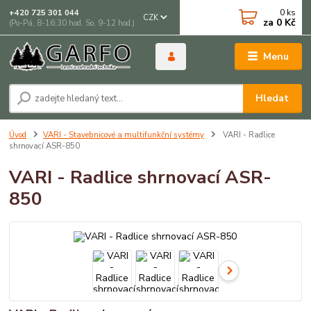
0
ks
+420 725 301 044
CZK
za
0 Kč
(Po-Pá, 8-16:30 hod. So, 9-12 hod.)
Menu
Hledat
Úvod
VARI - Stavebnicové a multifunkční systémy
VARI - Radlice
shrnovací ASR-850
VARI - Radlice shrnovací ASR-
850