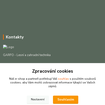
Kontakty
GARFO - Lesní a zahradní technika
Lukáš Čech
+420 725 301 044
Zpracování cookies
(Po-Pá, 8-16:30 hod. So, 9-12 hod.)
Náš e-shop a partneři potřebují Váš
souhlas
s použitím souborů
cookies, aby Vám mohli zobrazovat informace týkající se Vašich
info@garfo.cz
zájmů.
Souhlasím
Nastavení