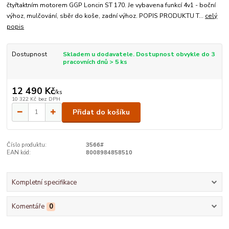
čtyřtaktním motorem GGP Loncin ST 170. Je vybavena funkcí 4v1 - boční
výhoz, mulčování, sběr do koše, zadní výhoz. POPIS PRODUKTU T...
celý
popis
Dostupnost
Skladem u dodavatele. Dostupnost obvykle do 3
pracovních dnů > 5 ks
12 490 Kč
/
ks
10 322 Kč
bez DPH
Přidat do košíku
Číslo produktu:
3566#
EAN kód:
8008984858510
Kompletní specifikace
Komentáře
0