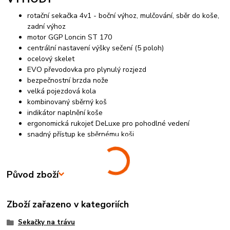
rotační sekačka 4v1 - boční výhoz, mulčování, sběr do koše,
zadní výhoz
motor GGP Loncin ST 170
centrální nastavení výšky sečení (5 poloh)
ocelový skelet
EVO převodovka pro plynulý rozjezd
bezpečnostní brzda nože
velká pojezdová kola
kombinovaný sběrný koš
indikátor naplnění koše
ergonomická rukojeť DeLuxe pro pohodlné vedení
snadný přístup ke sběrnému koši
Původ zboží
Zboží zařazeno v kategoriích
Sekačky na trávu