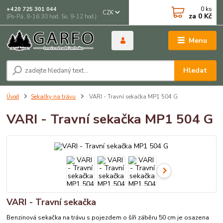
0
ks
+420 725 301 044
CZK
za
0 Kč
(Po-Pá, 8-16:30 hod. So, 9-12 hod.)
Menu
Hledat
Úvod
Sekačky na trávu
VARI - Travní sekačka MP1 504 G
VARI - Travní sekačka MP1 504 G
VARI - Travní sekačka
Benzinová sekačka na trávu s pojezdem o šíři záběru 50 cm je osazena