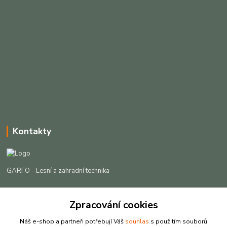
Kontakty
GARFO - Lesní a zahradní technika
Lukáš Čech
+420 725 301 044
Zpracování cookies
(Po-Pá, 8-16:30 hod. So, 9-12 hod.)
Náš e-shop a partneři potřebují Váš
souhlas
s použitím souborů