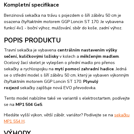
Kompletní specifikace
Benzinová sekačka na trávu s pojezdem o šíři záběru 50 cm je
osazena čtyřtaktním motorem GGP Loncin ST 170. Je vybavena
funkcí 4v1 - boční výhoz, mulčování, sběr do koše, zadní výhoz.
POPIS PRODUKTU
Travní sekačka je vybavena
centrálním nastavením výšky
sečení, kuličkovými ložisky
v kolech a
měkčeným madlem
.
Ocelový žací skelet je vylepšen o přední madlo pro přenos
sekačky a rychlospojku na
mytí pomocí zahradní hadice
. Jedná
se o střední model s šíří záběru 50 cm, který je vybaven výkonným
čtyřtaktním motorem GGP Loncin ST 170.
Plynulý
rozjezd
sekačky zajišťuje nová EVO převodovka.
Tento model nabízíme také ve variantě s elektrostartem, podívejte
se na
MP1 504 GeS
.
Hledáte vyšší výkon, větší záběr, variátor? Podívejte se na
sekačku
MP1 554 H
.
VÝHODY