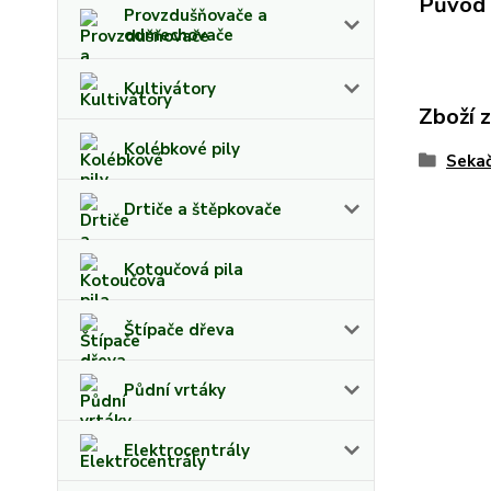
Původ 
Provzdušňovače a
odmechovače
Kultivátory
Zboží 
Kolébkové pily
Sekač
Drtiče a štěpkovače
Kotoučová pila
Štípače dřeva
Půdní vrtáky
Elektrocentrály