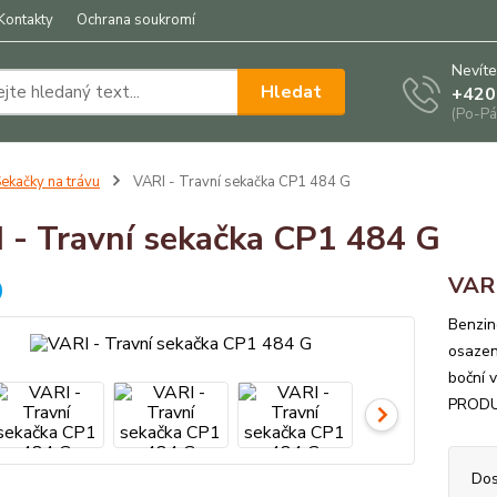
Kontakty
Ochrana soukromí
Nevíte
Hledat
+420
(Po-Pá
ekačky na trávu
VARI - Travní sekačka CP1 484 G
 - Travní sekačka CP1 484 G
VARI
Benzin
osazen
boční 
PRODUK
Dos