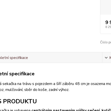
9 
8 2
Číslo p
etní specifikace
tní specifikace
 sekačka na trávu s pojezdem a šíří záběru 48 cm je osazena m
oz, mulčování, sběr do koše, zadní výhoz.
S PRODUKTU
ekačka je vybavena
centrálním nastavením výšky sečení
,
kuli