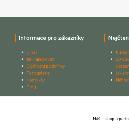
Informace pro zákazníky
Nejčten
O nás
Kutilst
Jak nakupovat
10 dův
Obchodní podmínky
chozen
Fotogalerie
Jak sp
Kontakty
Náhod
Blog
Náš e-shop a partn