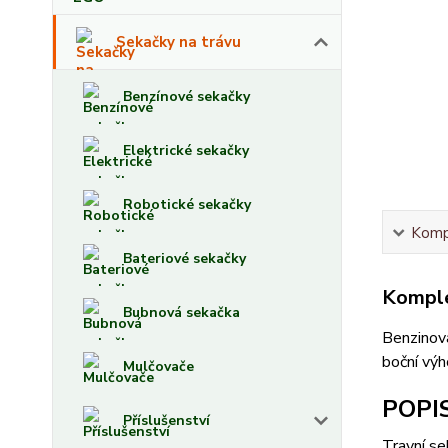
Sekačky na trávu
Benzínové sekačky
Elektrické sekačky
Robotické sekačky
Kompl
Bateriové sekačky
Komple
Bubnová sekačka
Benzinová
boční výh
Mulčovače
POPI
Příslušenství
Travní s