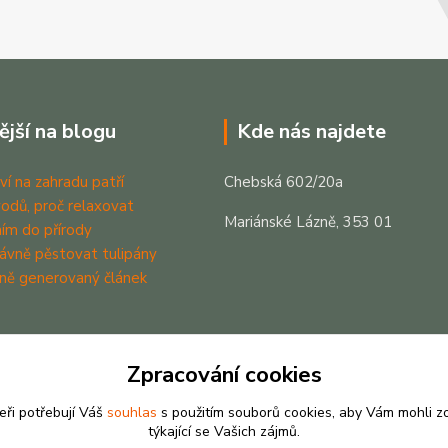
ější na blogu
Kde nás najdete
ví na zahradu patří
Chebská 602/20a
odů, proč relaxovat
Mariánské Lázně, 353 01
ím do přírody
rávně pěstovat tulipány
ně generovaný článek
Zpracování cookies
eři potřebují Váš
souhlas
s použitím souborů cookies, aby Vám mohli z
týkající se Vašich zájmů.