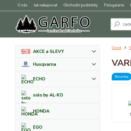
O nás
Jak nakupovat
Obchodní podmínky
Fotogalerie
Úvod
S
AKCE a SLEVY
VARI
Husqvarna
Novinka
ECHO
solo by AL-KO
HONDA
EGO