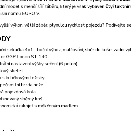
dní model s menší šíří záběru, který je však vybaven
čtyřtaktní
isní normu EURO V.
yšší výkon, větší záběr, plynulou rychlost pojezdu? Podívejte s
ODY
ační sekačka 4v1 - boční výhoz, mulčování, sběr do koše, zadní v
or GGP Loncin ST 140
trální nastavení výšky sečení (6 poloh)
lový skelet
a s kuličkovými ložisky
pečnostní brzda nože
ká pojezdová kola
binovaný sběrný koš
onomická rukojeť s měkčeným madlem