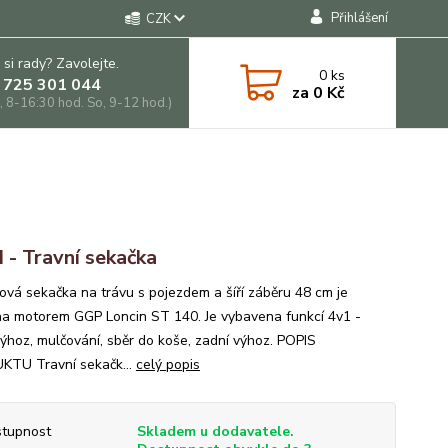
Přihlášení
CZK
 si rady? Zavolejte.
0
ks
 725 301 044
za
0 Kč
, 8-16:30 hod. So, 9-12 hod.)
 - Travní sekačka
ová sekačka na trávu s pojezdem a šíří záběru 48 cm je
a motorem GGP Loncin ST 140. Je vybavena funkcí 4v1 -
výhoz, mulčování, sběr do koše, zadní výhoz. POPIS
TU Travní sekačk...
celý popis
tupnost
Skladem u dodavatele.