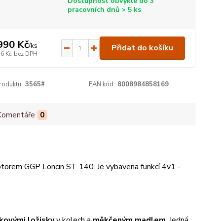
Dostupnost obvykle do 3
pracovních dnů > 5 ks
990 Kč
/
ks
Přidat do košíku
56 Kč
bez DPH
roduktu:
3565#
EAN kód:
8008984858169
Komentáře
0
otorem GGP Loncin ST 140. Je vybavena funkcí 4v1 -
čkovými ložisky
v kolech a
měkčeným madlem
. Jedná