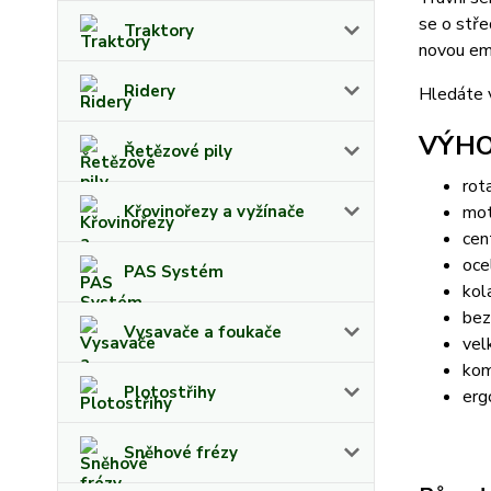
se o stře
Traktory
novou em
Ridery
Hledáte v
VÝH
Řetězové pily
rot
Křovinořezy a vyžínače
mot
cen
oce
PAS Systém
kol
bez
Vysavače a foukače
vel
kom
Plotostřihy
erg
Sněhové frézy