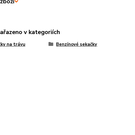
zboží
zařazeno v kategoriích
ky na trávu
Benzínové sekačky