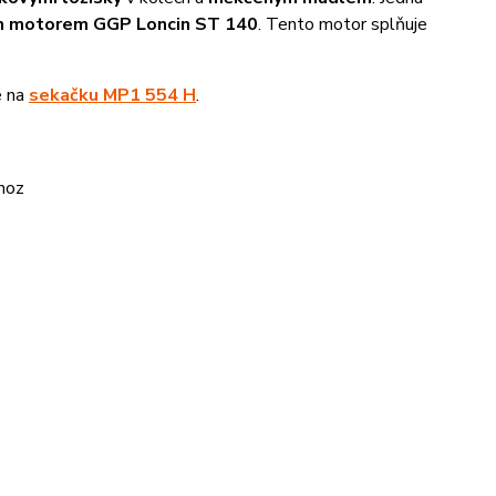
m motorem GGP Loncin ST 140
. Tento motor splňuje
e na
sekačku MP1 554 H
.
ýhoz