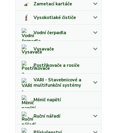
Zametací kartáče
Vysokotlaké čističe
Vodní čerpadla
Vysavače
Postřikovače a rosiče
VARI - Stavebnicové a
multifunkční systémy
Měnič napětí
Ruční nářadí
Příslušenství