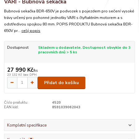
VARI - Bubnová sekačka
Bubnová sekačka BDR-650V je podvozek s pojezdem pro sečení vysoké
trávy určený pro pohonné jednotky VARI s čtyřtaktním motorem a s
odstředivou spojkou 80 mm. POPIS PRODUKTU Bubnová sekačka BDR-
650V pr...
celý popis
Dostupnost
Skladem u dodavatele. Dostupnost obvykle do 3
pracovních dnů > 5 ks
27 990 Kč
/
ks
23 132 Kč
bez DPH
Přidat do košíku
Číslo produktu:
4520
EAN kód:
8591039062043
Kompletní specifikace