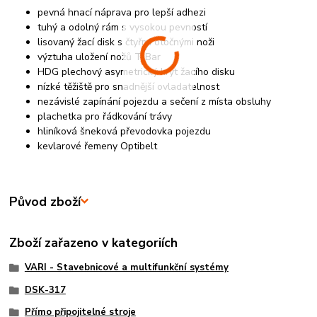
pevná hnací náprava pro lepší adhezi
tuhý a odolný rám s vysokou pevností
lisovaný žací disk s čtyřmi otočnými noži
výztuha uložení nožů T-Bar
HDG plechový asymetrický kryt žacího disku
nízké těžiště pro snadnější ovladatelnost
nezávislé zapínání pojezdu a sečení z místa obsluhy
plachetka pro řádkování trávy
hliníková šneková převodovka pojezdu
kevlarové řemeny Optibelt
Původ zboží
Zboží zařazeno v kategoriích
VARI - Stavebnicové a multifunkční systémy
DSK-317
Přímo připojitelné stroje