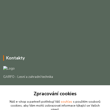
Kontakty
GARFO - Lesní a zahradní technika
Lukáš Čech
+420 725 301 044
Zpracování cookies
(Po-Pá, 8-16:30 hod. So, 9-12 hod.)
Náš e-shop a partneři potřebují Váš
souhlas
s použitím souborů
cookies, aby Vám mohli zobrazovat informace týkající se Vašich
info@garfo.cz
zájmů.