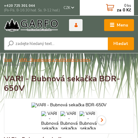
0
ks
+420 725 301 044
CZK
za
0 Kč
(Po-Pá, 8-16:30 hod. So, 9-12 hod.)
Menu
Hledat
Úvod
VARI - Stavebnicové a multifunkční systémy
VARI - Bubnová
sekačka BDR-650V
VARI - Bubnová sekačka BDR-
650V