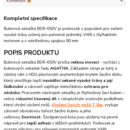
Komentáře
0
Kompletní specifikace
Bubnová sekačka BDR-650V je podvozek s pojezdem pro sečení
vysoké trávy určený pro pohonné jednotky VARI s čtyřtaktním
motorem a s odstředivou spojkou 80 mm.
POPIS PRODUKTU
Bubnová sekačka BDR-650V prošla
velkou inovací
- vychází z
bubnových sekaček řady
AGATHA
. Základem stroje je tuhý a
odolný rám s HDG plechovým asymetrickým krytem žacího disku,
který umožňuje lepší
navádění sekané vysoké trávy a její
řádkování
a zároveň zajišťuje mimořádnou
ochranu pro
obsluhu
. Pracovním nástrojem sekačky je čtyřnožový žací buben –
velice
robustní lisovaný díl
s celoplošným ocelovým podběhem,
který chrání uložení nožů.
Uložení žacích nožů T-Bar
zvyšuje
zároveň obvodovou tuhost žacího bubnu a jeho
celkovou
životnost.
Šestipalcová kola jsou uloženy na pevné
nápravě pro
lepší adhezi
v těžších podmínkách. Podvozek je
osazen přírubou pro připojení pohonných jednotek VARI.