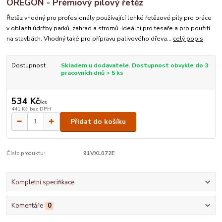
OREGON - Prémiový pilový řetěz
Řetěz vhodný pro profesionály používající lehké řetězové pily pro práce
v oblasti údržby parků, zahrad a stromů. Ideální pro tesaře a pro použití
na stavbách. Vhodný také pro přípravu palivového dřeva...
celý popis
Dostupnost
Skladem u dodavatele. Dostupnost obvykle do 3
pracovních dnů > 5 ks
534 Kč
/
ks
441 Kč
bez DPH
Přidat do košíku
Číslo produktu:
91VXL072E
Kompletní specifikace
Komentáře
0