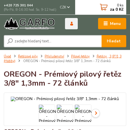
0
ks
+420 725 301 044
CZK
za
0 Kč
(Po-Pá, 8-16:30 hod. So, 9-12 hod.)
Menu
Hledat
Úvod
Řetězové pily
Příslušenství
Pilové řetězy
Řetězy ,,3,8"/1,3
(Hobby)
OREGON - Prémiový pilový řetěz 3/8" 1,3mm - 72 článků
OREGON - Prémiový pilový řetěz
3/8" 1,3mm - 72 článků