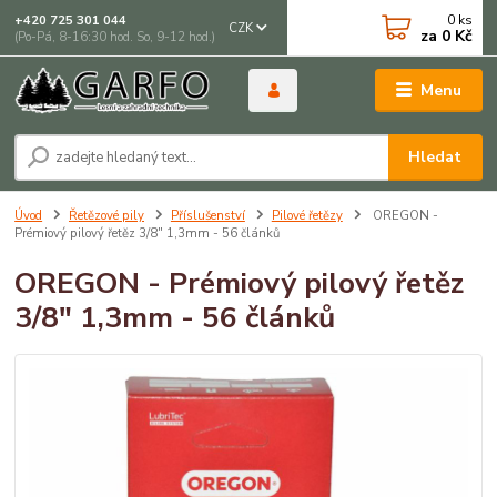
0
ks
+420 725 301 044
CZK
za
0 Kč
(Po-Pá, 8-16:30 hod. So, 9-12 hod.)
Menu
Hledat
Úvod
Řetězové pily
Příslušenství
Pilové řetězy
OREGON -
Prémiový pilový řetěz 3/8" 1,3mm - 56 článků
OREGON - Prémiový pilový řetěz
3/8" 1,3mm - 56 článků