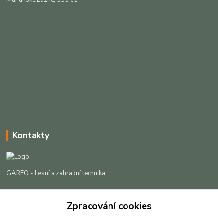
Mariánské Lázně, 353 01
Kontakty
GARFO - Lesní a zahradní technika
Lukáš Čech
+420 725 301 044
Zpracování cookies
(Po-Pá, 8-16:30 hod. So, 9-12 hod.)