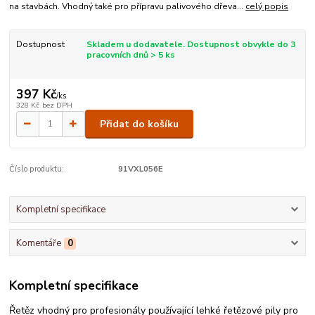
na stavbách. Vhodný také pro přípravu palivového dřeva...
celý popis
Dostupnost
Skladem u dodavatele. Dostupnost obvykle do 3
pracovních dnů > 5 ks
397 Kč
/
ks
328 Kč
bez DPH
Přidat do košíku
Číslo produktu:
91VXL056E
Kompletní specifikace
Komentáře
0
Kompletní specifikace
Řetěz vhodný pro profesionály používající lehké řetězové pily pro