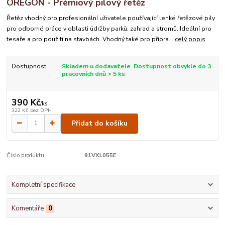
OREGON - Prémiový pilový řetěz
Řetěz vhodný pro profesionální uživatele používající lehké řetězové pily
pro odborné práce v oblasti údržby parků, zahrad a stromů. Ideální pro
tesaře a pro použití na stavbách. Vhodný také pro přípra...
celý popis
Dostupnost
Skladem u dodavatele. Dostupnost obvykle do 3
pracovních dnů > 5 ks
390 Kč
/
ks
322 Kč
bez DPH
Přidat do košíku
Číslo produktu:
91VXL055E
Kompletní specifikace
Komentáře
0