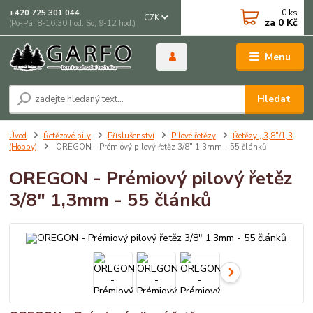
0
ks
+420 725 301 044
CZK
za
0 Kč
(Po-Pá, 8-16:30 hod. So, 9-12 hod.)
Menu
Hledat
Úvod
Řetězové pily
Příslušenství
Pilové řetězy
Řetězy ,,3,8"/1,3
(Hobby)
OREGON - Prémiový pilový řetěz 3/8" 1,3mm - 55 článků
OREGON - Prémiový pilový řetěz
3/8" 1,3mm - 55 článků