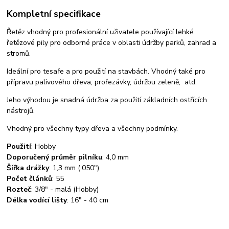
Kompletní specifikace
Řetěz vhodný pro profesionální uživatele používající lehké
řetězové pily pro odborné práce v oblasti údržby parků, zahrad a
stromů.
Ideální pro tesaře a pro použití na stavbách. Vhodný také pro
přípravu palivového dřeva, prořezávky, údržbu zeleně, atd.
Jeho výhodou je snadná údržba za použití základních ostřících
nástrojů.
Vhodný pro všechny typy dřeva a všechny podmínky.
Použití
:
Hobby
Doporučený průměr pilníku
:
4,0 mm
Šířka drážky
:
1,3 mm (.050")
Počet článků
:
55
Rozteč
:
3/8" - malá (Hobby)
Délka vodící lišty
:
16" - 40 cm