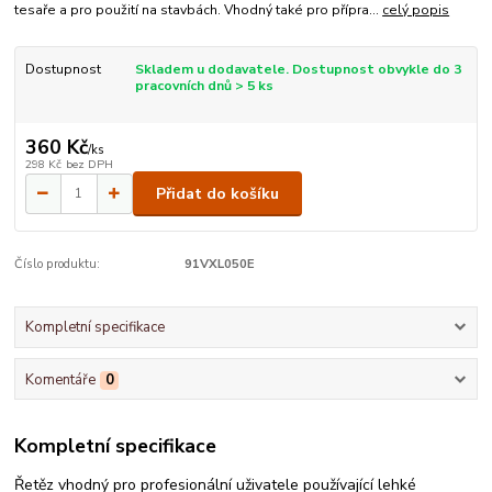
tesaře a pro použití na stavbách. Vhodný také pro přípra...
celý popis
Dostupnost
Skladem u dodavatele. Dostupnost obvykle do 3
pracovních dnů > 5 ks
360 Kč
/
ks
298 Kč
bez DPH
Přidat do košíku
Číslo produktu:
91VXL050E
Kompletní specifikace
Komentáře
0
Kompletní specifikace
Řetěz vhodný pro profesionální uživatele používající lehké