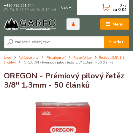
0
ks
+420 725 301 044
CZK
za
0 Kč
(Po-Pá, 8-16:30 hod. So, 9-12 hod.)
Menu
Hledat
Úvod
Řetězové pily
Příslušenství
Pilové řetězy
Řetězy ,,3,8"/1,3
(Hobby)
OREGON - Prémiový pilový řetěz 3/8" 1,3mm - 50 článků
OREGON - Prémiový pilový řetěz
3/8" 1,3mm - 50 článků