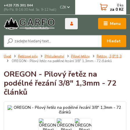
0
ks
+420 725 301 044
CZK
za
0 Kč
(Po-Pá, 8-16:30 hod. So, 9-12 hod.)
Menu
Hledat
Úvod
Řetězové pily
Příslušenství
Pilové řetězy
Řetězy ,,3,8"/1,3
OREGON - Pilový řetěz na podélné řezání 3/8" 1,3mm - 72 článků
OREGON - Pilový řetěz na
podélné řezání 3/8" 1,3mm - 72
článků