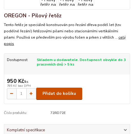
OREGON - Pilový řetěz
Tento řetěz je speciálně konstruován pro řezání dřeva podél let (tzv.
podélné řezání) řetězovými pilami nebo stacionárními vertikálními
pilami. Používá se především pro výrobu fošen a prken z větších ...
celý
popis
Dostupnost
Skladem u dodavatele. Dostupnost obvykle do 3
pracovních dnů > 5 ks
950 Kč
/
ks
785 Kč
bez DPH
Přidat do košíku
Číslo produktu:
72RD72E
Kompletní specifikace