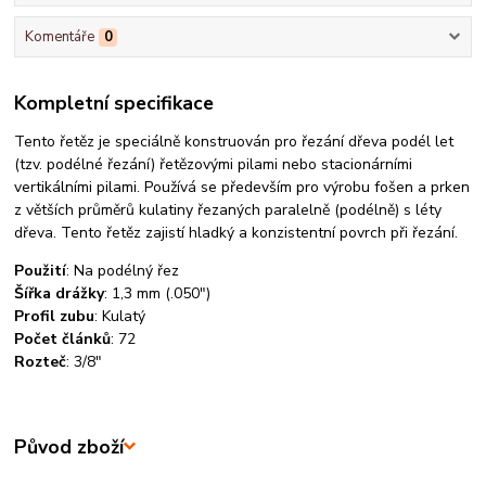
Komentáře
0
Kompletní specifikace
Tento řetěz je speciálně konstruován pro řezání dřeva podél let
(tzv. podélné řezání) řetězovými pilami nebo stacionárními
vertikálními pilami. Používá se především pro výrobu fošen a prken
z větších průměrů kulatiny řezaných paralelně (podélně) s léty
dřeva. Tento řetěz zajistí hladký a konzistentní povrch při řezání.
Použití
:
Na podélný řez
Šířka drážky
:
1,3 mm (.050")
Profil zubu
:
Kulatý
Počet článků
:
72
Rozteč
:
3/8"
Původ zboží