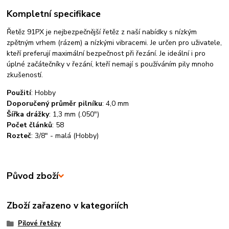
Kompletní specifikace
Řetěz 91PX je nejbezpečnější řetěz z naší nabídky s nízkým
zpětným vrhem (rázem) a nízkými vibracemi. Je určen pro uživatele,
kteří preferují maximální bezpečnost při řezání. Je ideální i pro
úplné začátečníky v řezání, kteří nemají s používáním pily mnoho
zkušeností.
Použití
:
Hobby
Doporučený průměr pilníku
:
4,0 mm
Šířka drážky
:
1,3 mm (.050")
Počet článků
:
58
Rozteč
:
3/8" - malá (Hobby)
Původ zboží
Zboží zařazeno v kategoriích
Pilové řetězy