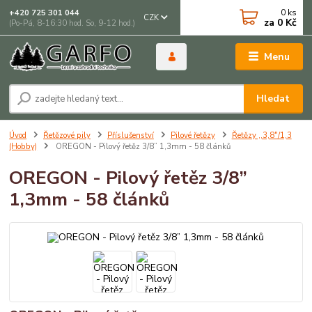
0
ks
+420 725 301 044
CZK
za
0 Kč
(Po-Pá, 8-16:30 hod. So, 9-12 hod.)
Menu
Hledat
Úvod
Řetězové pily
Příslušenství
Pilové řetězy
Řetězy ,,3,8"/1,3
(Hobby)
OREGON - Pilový řetěz 3/8” 1,3mm - 58 článků
OREGON - Pilový řetěz 3/8”
1,3mm - 58 článků