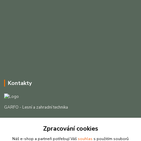
Kontakty
GARFO - Lesní a zahradní technika
Lukáš Čech
Zpracování cookies
+420 725 301 044
(Po-Pá, 8-16:30 hod. So, 9-12 hod.)
Náš e-shop a partneři potřebují Váš
souhlas
s použitím souborů