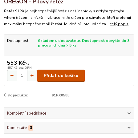
OREGON - Pilový řetěz
Řetěz 91PX je nejbezpečnější řetěz z naší nabídky s nízkým zpětným
vrhem (rázem) a nízkými vibracemi. Je určen pro uživatele, kteří preferují
maximální bezpečnost při řezání. Je ideální i pro úplné za...
celý popis
Dostupnost
Skladem u dodavatele. Dostupnost obvykle do 3
pracovních dnů > 5 ks
553 Kč
/
ks
457 Kč
bez DPH
Přidat do košíku
Číslo produktu:
91PX058E
Kompletní specifikace
Komentáře
0