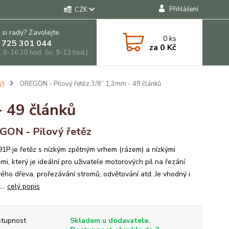
Přihlášení
CZK
 si rady? Zavolejte.
0
ks
 725 301 044
za
0 Kč
, 8-16:30 hod. So, 9-12 hod.)
y)
OREGON - Pilový řetěz 3/8” 1,3mm - 49 článků
 49 článků
ON - Pilový řetěz
91P je řetěz s nízkým zpětným vrhem (rázem) a nízkými
mi, který je ideální pro uživatele motorových pil na řezání
vého dřeva, prořezávání stromů, odvětování atd. Je vhodný i
...
celý popis
tupnost
Skladem u dodavatele.