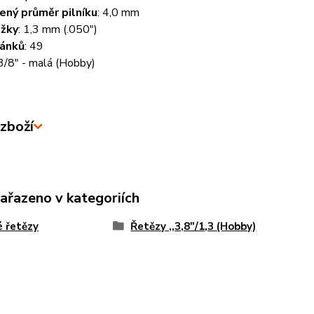
ný průměr pilníku
:
4,0 mm
ážky
:
1,3 mm (.050")
lánků
:
49
3/8" - malá (Hobby)
zboží
zařazeno v kategoriích
é řetězy
Řetězy ,,3,8"/1,3 (Hobby)