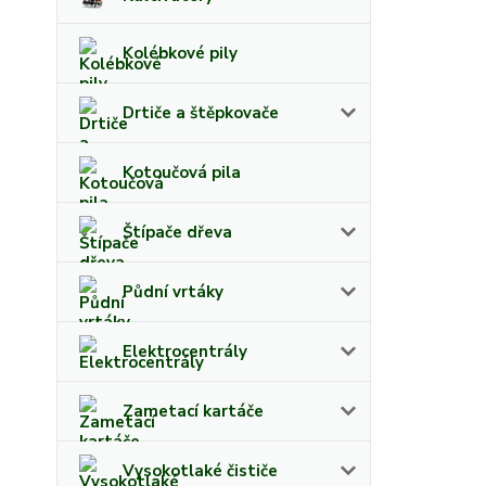
Kolébkové pily
Drtiče a štěpkovače
Kotoučová pila
Štípače dřeva
Půdní vrtáky
Elektrocentrály
Zametací kartáče
Vysokotlaké čističe