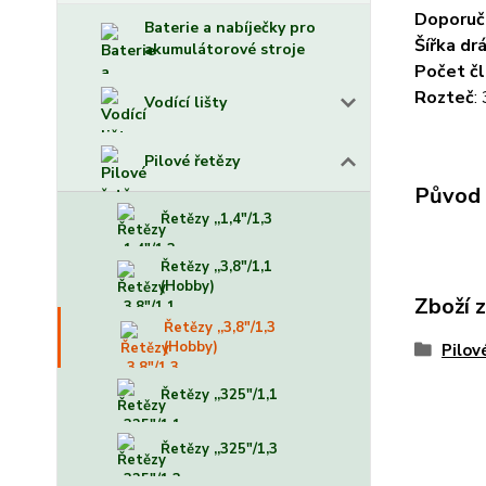
Doporuče
Baterie a nabíječky pro
Šířka dr
akumulátorové stroje
Počet č
Rozteč
:
Vodící lišty
Pilové řetězy
Původ 
Řetězy ,,1,4"/1,3
Řetězy ,,3,8"/1,1
(Hobby)
Zboží 
Řetězy ,,3,8"/1,3
(Hobby)
Pilov
Řetězy ,,325"/1,1
Řetězy ,,325"/1,3