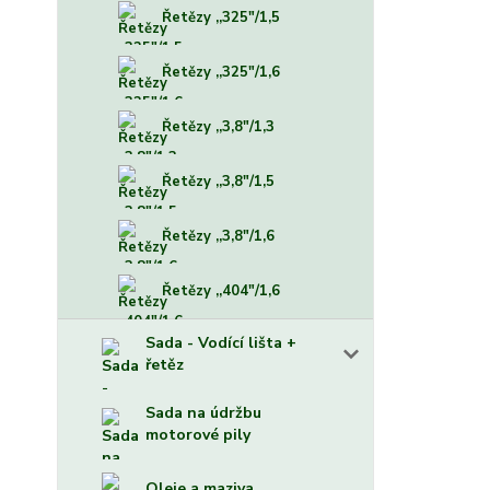
Řetězy ,,325"/1,5
Řetězy ,,325"/1,6
Řetězy ,,3,8"/1,3
Řetězy ,,3,8"/1,5
Řetězy ,,3,8"/1,6
Řetězy ,,404"/1,6
Sada - Vodící lišta +
řetěz
Sada na údržbu
motorové pily
Oleje a maziva