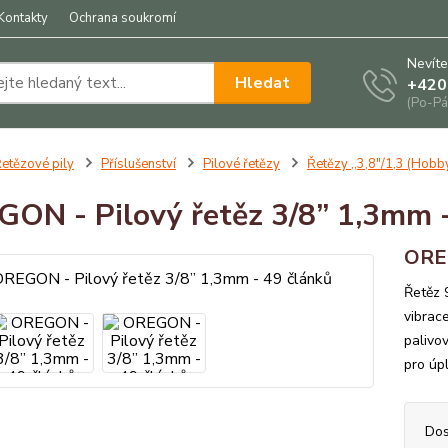
Kontakty
Ochrana soukromí
Nevíte
Hledat
+420
(Po-Pá
etězové pily
Příslušenství
Pilové řetězy
Řetězy ,,3,8"/1,3 (Hobb
ON - Pilový řetěz 3/8” 1,3mm -
OREG
Řetěz 
vibrace
palivo
pro úpl
Dos