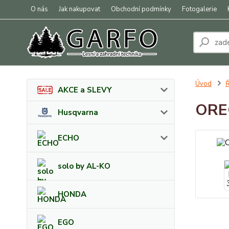
O nás
Jak nakupovat
Obchodní podmínky
Fotogalerie
Úvod
Ř
AKCE a SLEVY
OREG
Husqvarna
ECHO
solo by AL-KO
HONDA
EGO