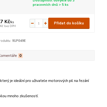
Dostupnost obvykle do 3
pracovních dnů > 5 ks
7 Kč
/
ks
Přidat do košíku
 Kč
bez DPH
roduktu:
91P049E
Komentáře
0
erý je ideální pro uživatele motorových pil na řezání
pilou mnoho zkušeností.