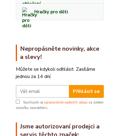
Hračky pro děti
Nepropásněte novinky, akce
a slevy!
Můžete se kdykoli odhlásit. Zasíláme
jednou za 14 dní.
Přihlásit se
Souhlasím se
zpracováním osobních údajů
za účelem
rozesílky newsletteru.
Jsme autorizovaní prodejci a
servis těchto značek: