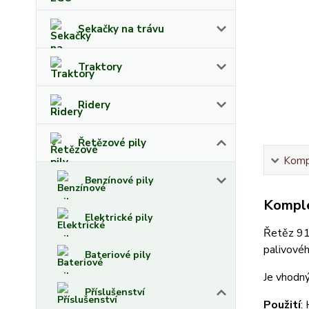
Sekačky na trávu
Traktory
Ridery
Řetězové pily
Kompl
Benzínové pily
Komple
Elektrické pily
Řetěz 91P
palivovéh
Bateriové pily
Je vhodný
Příslušenství
Použití
: