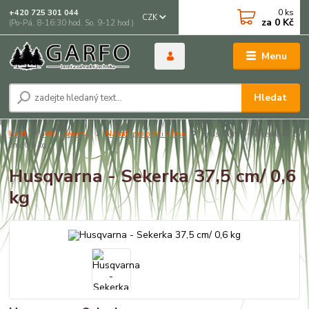
0
ks
+420 725 301 044
CZK
za
0 Kč
(Po-Pá, 8-16:30 hod. So, 9-12 hod.)
Menu
Hledat
Úvod
Příslušenství
Nářadí pro práci v lese
Husqvarna - Sekerka 37,5
cm/ 0,6 kg
Husqvarna - Sekerka 37,5 cm/ 0,6
kg