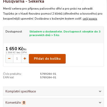
Husqvarna - Sekerka
Menší sekera pro přípravu palivového dříví a pro práci na zahradě.
Topůrko je v hlavě fixováno pomocí 2 klínků (dřevěného a kovového) pro
bezpečnější upevnění. Dodávána s koženým krytem ostří.
celý popis
Dostupnost
Skladem u dodavatele. Dostupnost obvykle do 3
pracovních dnů > 5 ks
1 650 Kč
/
ks
1 364 Kč
bez DPH
Přidat do košíku
Číslo produktu:
5769264-01
EAN kód:
5769264-01
Kompletní specifikace
Komentáře
0