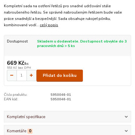
Kompletní sada na ostření řetězů pro snadné udržování stále
nabroušeného řetězu. Se správně nabroušeným řetězem bude vaše
práce snadnější a bezpečnější. Sada obsahuje rukojeť pilníku,
kombinované vodí...
celý popis
Dostupnost
Skladem u dodavatele. Dostupnost obvykle do 3
pracovních dnů > 5 ks
669 Kč
/
ks
553 Kč
bez DPH
Přidat do košíku
Číslo produktu:
5950046-01
EAN kód:
5950046-01
Kompletní specifikace
Komentáře
0