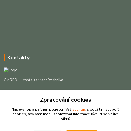
Kontakty
GARFO - Lesní a zahradní technika
Lukáš Čech
Zpracování cookies
+420 725 301 044
(Po-Pá, 8-16:30 hod. So, 9-12 hod.)
Náš e-shop a partneři potřebují Váš
souhlas
s použitím souborů
cookies, aby Vám mohli zobrazovat informace týkající se Vašich
info@garfo.cz
zájmů.