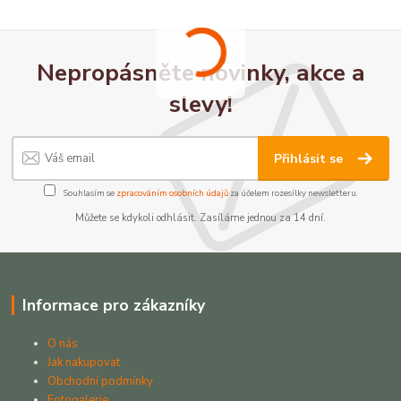
Nepropásněte novinky, akce a
slevy!
Přihlásit se
Souhlasím se
zpracováním osobních údajů
za účelem rozesílky newsletteru.
Můžete se kdykoli odhlásit. Zasíláme jednou za 14 dní.
Informace pro zákazníky
O nás
Jak nakupovat
Obchodní podmínky
Fotogalerie