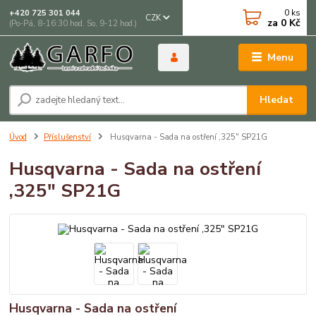
0
ks
+420 725 301 044
CZK
za
0 Kč
(Po-Pá, 8-16:30 hod. So, 9-12 hod.)
Menu
Hledat
Úvod
Příslušenství
Husqvarna - Sada na ostření ,325" SP21G
Husqvarna - Sada na ostření
,325" SP21G
Husqvarna - Sada na ostření