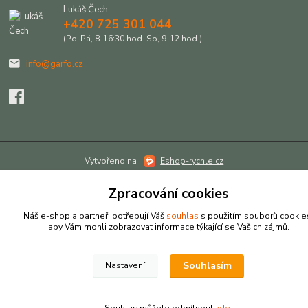
Lukáš Čech
+420 725 301 044
(Po-Pá, 8-16:30 hod. So, 9-12 hod.)
info@garfo.cz
Vytvořeno na
Eshop-rychle.cz
Zpracování cookies
Náš e-shop a partneři potřebují Váš
souhlas
s použitím souborů cookie
aby Vám mohli zobrazovat informace týkající se Vašich zájmů.
Souhlasím
Nastavení