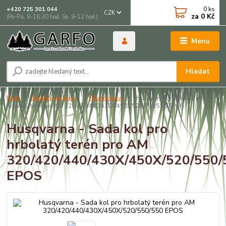
0
ks
+420 725 301 044
CZK
za
0 Kč
(Po-Pá, 8-16:30 hod. So, 9-12 hod.)
Menu
Hledat
Úvod
Sekačky na trávu
Příslušenství
Husqvarna - Sada kol pro
hrbolatý terén pro AM 320/420/440/430X/450X/520/550/550 EPOS
Husqvarna - Sada kol pro
hrbolatý terén pro AM
320/420/440/430X/450X/520/550/
EPOS