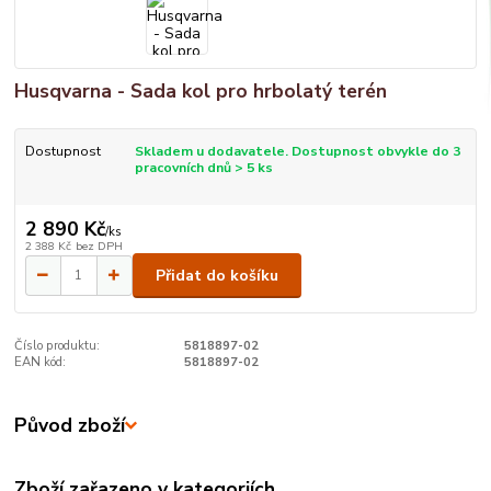
Husqvarna - Sada kol pro hrbolatý terén
Dostupnost
Skladem u dodavatele. Dostupnost obvykle do 3
pracovních dnů > 5 ks
2 890 Kč
/
ks
2 388 Kč
bez DPH
Přidat do košíku
Číslo produktu:
5818897-02
EAN kód:
5818897-02
Původ zboží
Zboží zařazeno v kategoriích