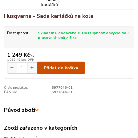
Husqvarna - Sada kartáčků na kola
Dostupnost
Skladem u dodavatele. Dostupnost obvykle do 3
pracovních dnů > 5 ks
1 249 Kč
/
ks
1 032 Kč
bez DPH
Přidat do košíku
Číslo produktu:
5977046-01
EAN kód:
5977046-01
Původ zboží
Zboží zařazeno v kategoriích