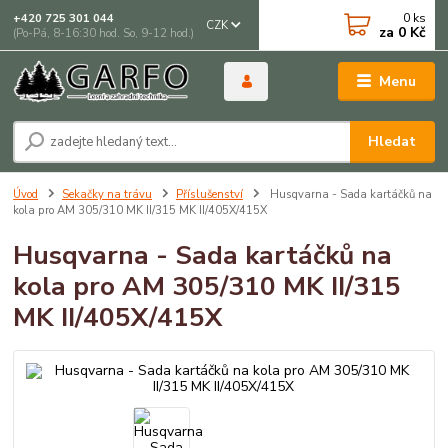
0
ks
+420 725 301 044
CZK
za
0 Kč
(Po-Pá, 8-16:30 hod. So, 9-12 hod.)
Menu
Hledat
Úvod
Sekačky na trávu
Příslušenství
Husqvarna - Sada kartáčků na
kola pro AM 305/310 MK II/315 MK II/405X/415X
Husqvarna - Sada kartáčků na
kola pro AM 305/310 MK II/315
MK II/405X/415X