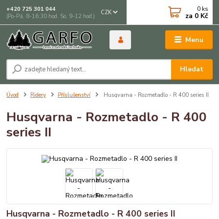
0
ks
+420 725 301 044
CZK
za
0 Kč
(Po-Pá, 8-16:30 hod. So, 9-12 hod.)
Menu
Hledat
Úvod
Ridery
Příslušenství
Husqvarna - Rozmetadlo - R 400 series II
Husqvarna - Rozmetadlo - R 400
series II
Husqvarna - Rozmetadlo - R 400 series II