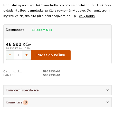
Robustní, vysoce kvalitní rozmetadlo pro profesionální použití. Elektricky
ovládaný válec rozmetadla zajišťuje rovnoměrný posyp. Ochranný, vrchní
kryt lze využít jako síto při plnění hnojivem, solí, p...
celý popis
Dostupnost
Skladem 5 ks
46 990 Kč
/
ks
38 835 Kč
bez DPH
Přidat do košíku
Číslo produktu:
5962930-01
EAN kód:
5962930-01
Kompletní specifikace
Komentáře
0