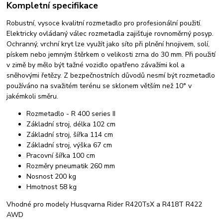
Kompletní specifikace
Robustní, vysoce kvalitní rozmetadlo pro profesionální použití.
Elektricky ovládaný válec rozmetadla zajišťuje rovnoměrný posyp.
Ochranný, vrchní kryt lze využít jako síto při plnění hnojivem, solí,
pískem nebo jemným štěrkem o velikosti zrna do 30 mm. Při použití
v zimě by mělo být tažné vozidlo opatřeno závažími kol a
sněhovými řetězy. Z bezpečnostních důvodů nesmí být rozmetadlo
používáno na svažitém terénu se sklonem větším než 10° v
jakémkoli směru.
Rozmetadlo - R 400 series II
Základní stroj, délka 102 cm
Základní stroj, šířka 114 cm
Základní stroj, výška 67 cm
Pracovní šířka 100 cm
Rozměry pneumatik 260 mm
Nosnost 200 kg
Hmotnost 58 kg
Vhodné pro modely Husqvarna Rider R420TsX a R418T R422
AWD