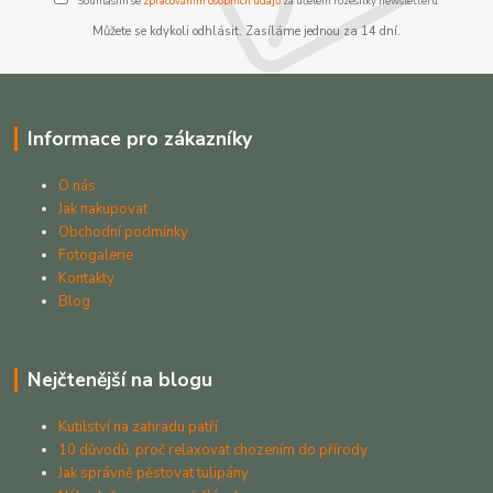
Souhlasím se
zpracováním osobních údajů
za účelem rozesílky newsletteru.
Můžete se kdykoli odhlásit. Zasíláme jednou za 14 dní.
Informace pro zákazníky
O nás
Jak nakupovat
Obchodní podmínky
Fotogalerie
Kontakty
Blog
Nejčtenější na blogu
Kutilství na zahradu patří
10 důvodů, proč relaxovat chozením do přírody
Jak správně pěstovat tulipány