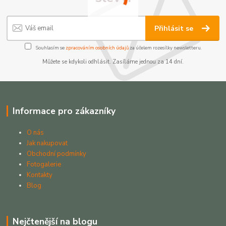
Přihlásit se
Souhlasím se
zpracováním osobních údajů
za účelem rozesílky newsletteru.
Můžete se kdykoli odhlásit. Zasíláme jednou za 14 dní.
Informace pro zákazníky
O nás
Jak nakupovat
Obchodní podmínky
Fotogalerie
Kontakty
Blog
Nejčtenější na blogu