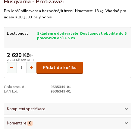
Husqvarna - Protizávaží
Pro lepší přilnavost a bezpečnější řízení. Hmotnost: 18 kg. Vhodné pro
ridery R 200/300.
celý popis
Dostupnost
Skladem u dodavatele. Dostupnost obvykle do 3
pracovních dnů > 5 ks
2 690 Kč
/
ks
2 223 Kč
bez DPH
Přidat do košíku
Číslo produktu:
9535349-01
EAN kód:
9535349-01
Kompletní specifikace
Komentáře
0