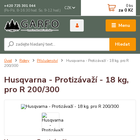
0
ks
+420 725 301 044
CZK
za
0 Kč
(Po-Pá, 8-16:30 hod. So, 9-12 hod.)
Menu
Hledat
Úvod
Ridery
Příslušenství
Husqvarna - Protizávaží - 18 kg, pro R
200/300
Husqvarna - Protizávaží - 18 kg,
pro R 200/300