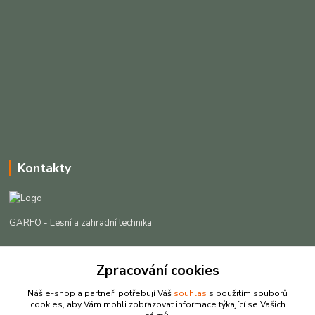
Kontakty
GARFO - Lesní a zahradní technika
Lukáš Čech
+420 725 301 044
Zpracování cookies
(Po-Pá, 8-16:30 hod. So, 9-12 hod.)
Náš e-shop a partneři potřebují Váš
souhlas
s použitím souborů
cookies, aby Vám mohli zobrazovat informace týkající se Vašich
info@garfo.cz