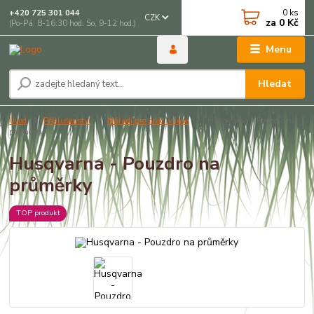
0
ks
+420 725 301 044
CZK
za
0 Kč
(Po-Pá, 8-16:30 hod. So, 9-12 hod.)
Menu
Hledat
Úvod
Příslušenství
Nářadí pro práci v lese
Husqvarna - Pouzdro na
průměrky
Husqvarna - Pouzdro na
průměrky
TOP produkt