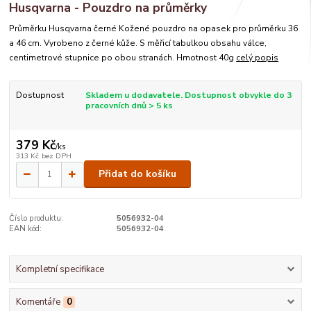
Husqvarna - Pouzdro na průměrky
Průměrku Husqvarna černé Kožené pouzdro na opasek pro průměrku 36
a 46 cm. Vyrobeno z černé kůže. S měřicí tabulkou obsahu válce,
centimetrové stupnice po obou stranách. Hmotnost 40g
celý popis
Dostupnost
Skladem u dodavatele. Dostupnost obvykle do 3
pracovních dnů > 5 ks
379 Kč
/
ks
313 Kč
bez DPH
Přidat do košíku
Číslo produktu:
5056932-04
EAN kód:
5056932-04
Kompletní specifikace
Komentáře
0