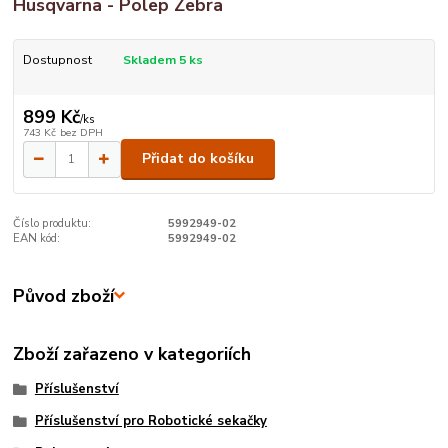
Husqvarna - Polep Zebra
Dostupnost
Skladem 5 ks
899 Kč
/
ks
743 Kč
bez DPH
Přidat do košíku
Číslo produktu:
5992949-02
EAN kód:
5992949-02
Původ zboží
Zboží zařazeno v kategoriích
Příslušenství
Příslušenství pro Robotické sekačky