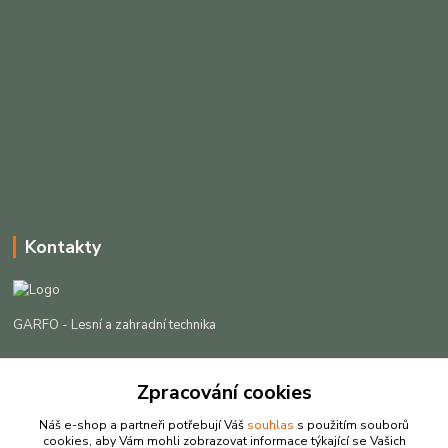
Kontakty
GARFO - Lesní a zahradní technika
Lukáš Čech
+420 725 301 044
Zpracování cookies
(Po-Pá, 8-16:30 hod. So, 9-12 hod.)
Náš e-shop a partneři potřebují Váš
souhlas
s použitím souborů
cookies, aby Vám mohli zobrazovat informace týkající se Vašich