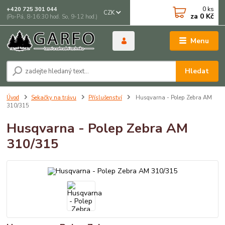
0
ks
+420 725 301 044
CZK
za
0 Kč
(Po-Pá, 8-16:30 hod. So, 9-12 hod.)
Menu
Hledat
Úvod
Sekačky na trávu
Příslušenství
Husqvarna - Polep Zebra AM
310/315
Husqvarna - Polep Zebra AM
310/315