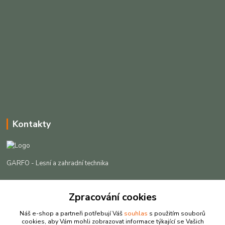
Kontakty
GARFO - Lesní a zahradní technika
Lukáš Čech
+420 725 301 044
Zpracování cookies
(Po-Pá, 8-16:30 hod. So, 9-12 hod.)
Náš e-shop a partneři potřebují Váš
souhlas
s použitím souborů
cookies, aby Vám mohli zobrazovat informace týkající se Vašich