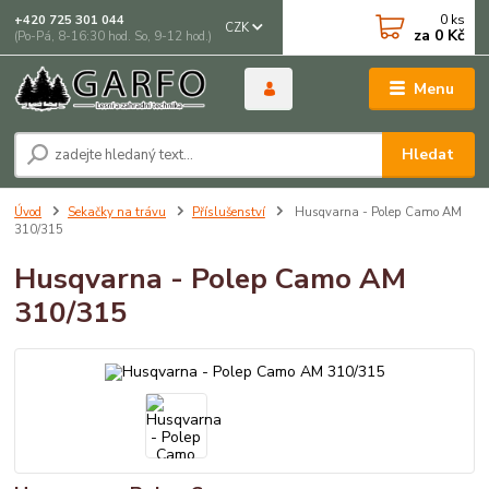
0
ks
+420 725 301 044
CZK
za
0 Kč
(Po-Pá, 8-16:30 hod. So, 9-12 hod.)
Menu
Hledat
Úvod
Sekačky na trávu
Příslušenství
Husqvarna - Polep Camo AM
310/315
Husqvarna - Polep Camo AM
310/315