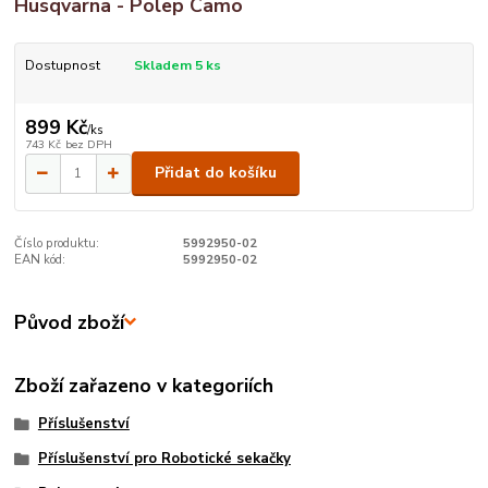
Husqvarna - Polep Camo
Dostupnost
Skladem 5 ks
899 Kč
/
ks
743 Kč
bez DPH
Přidat do košíku
Číslo produktu:
5992950-02
EAN kód:
5992950-02
Původ zboží
Zboží zařazeno v kategoriích
Příslušenství
Příslušenství pro Robotické sekačky