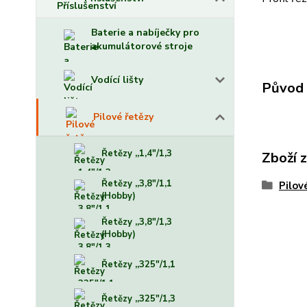
Baterie a nabíječky pro
akumulátorové stroje
Vodící lišty
Původ 
Pilové řetězy
Řetězy ,,1,4"/1,3
Zboží 
Řetězy ,,3,8"/1,1
Pilov
(Hobby)
Řetězy ,,3,8"/1,3
(Hobby)
Řetězy ,,325"/1,1
Řetězy ,,325"/1,3