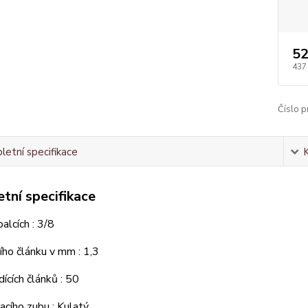
52
437
Číslo p
etní specifikace
tní specifikace
alcích : 3/8
cího článku v mm : 1,3
ících článků : 50
zacího zubu : Kulatý