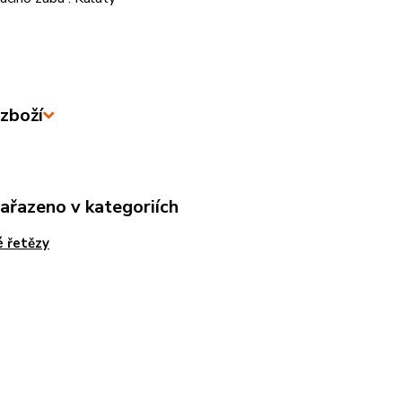
zboží
zařazeno v kategoriích
é řetězy