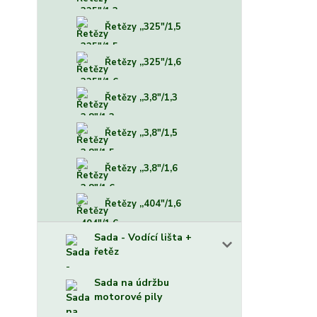
Řetězy ,,325"/1,5
Řetězy ,,325"/1,6
Řetězy ,,3,8"/1,3
Řetězy ,,3,8"/1,5
Řetězy ,,3,8"/1,6
Řetězy ,,404"/1,6
Sada - Vodící lišta +
řetěz
Sada na údržbu
motorové pily