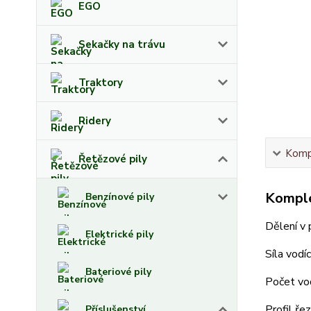
EGO
Sekačky na trávu
Traktory
Ridery
Kompl
Řetězové pily
Komple
Benzínové pily
Dělení v p
Elektrické pily
Síla vodí
Bateriové pily
Počet vod
Profil ře
Příslušenství