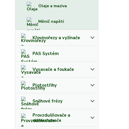
Oleje a maziva
Měnič napětí
Křovinořezy a vyžínače
PAS Systém
Vysavače a foukače
Plotostřihy
Sněhové frézy
Provzdušňovače a
odmechovače