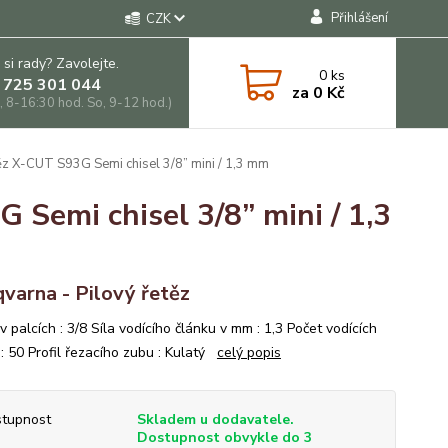
Přihlášení
CZK
 si rady? Zavolejte.
0
ks
 725 301 044
za
0 Kč
, 8-16:30 hod. So, 9-12 hod.)
ěz X-CUT S93G Semi chisel 3/8” mini / 1,3 mm
 Semi chisel 3/8” mini / 1,3
varna - Pilový řetěz
v palcích : 3/8 Síla vodícího článku v mm : 1,3 Počet vodících
 : 50 Profil řezacího zubu : Kulatý
celý popis
tupnost
Skladem u dodavatele.
Dostupnost obvykle do 3