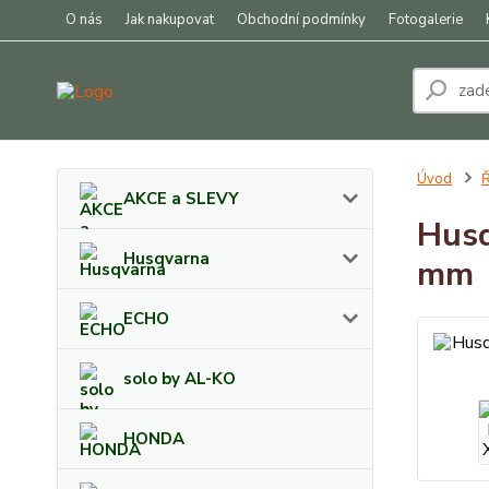
O nás
Jak nakupovat
Obchodní podmínky
Fotogalerie
Úvod
Ř
AKCE a SLEVY
Husq
Husqvarna
mm
ECHO
solo by AL-KO
HONDA