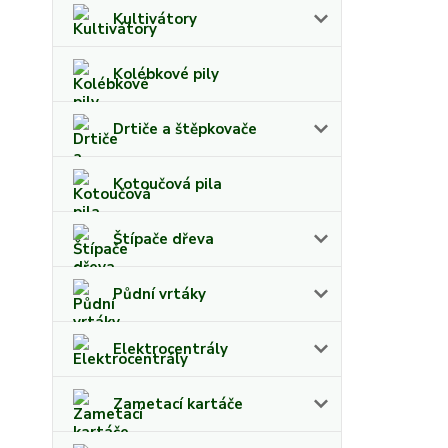
Kultivátory
Kolébkové pily
Drtiče a štěpkovače
Kotoučová pila
Štípače dřeva
Půdní vrtáky
Elektrocentrály
Zametací kartáče