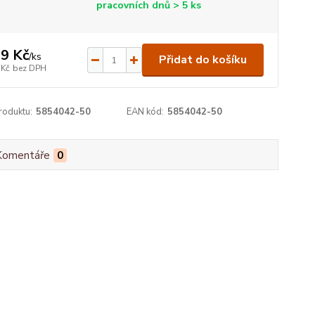
pracovních dnů > 5 ks
9 Kč
/
ks
Přidat do košíku
 Kč
bez DPH
roduktu:
5854042-50
EAN kód:
5854042-50
Komentáře
0