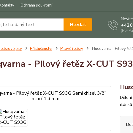
Kontakty
Ochrana soukromí
Nevíte
Hledat
+420
(Po-Pá
etězové pily
Příslušenství
Pilové řetězy
Husqvarna - Pilový řet
varna - Pilový řetěz X-CUT S93G
Husq
Dělení 
článků
Dos