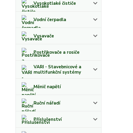
Vysokotlaké čističe
Vodní čerpadla
Vysavače
Postřikovače a rosiče
VARI - Stavebnicové a
multifunkční systémy
Měnič napětí
Ruční nářadí
Příslušenství